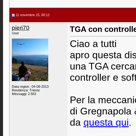
11 novembre 15, 00:12
pieri70
TGA con controll
User
Ciao a tutti
apro questa di
una TGA cercand
controller e so
Data registr.: 04-08-2013
Residenza: Trieste
Messaggi: 2.563
Per la meccanic
di Gregnapola 
da
questa qui
.