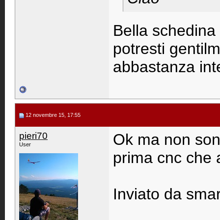
Bella schedina 
potresti genti
abbastanza int
12 novembre 15, 17:55
pieri70
Ok ma non sono 
User
prima cnc che 
Inviato da sma