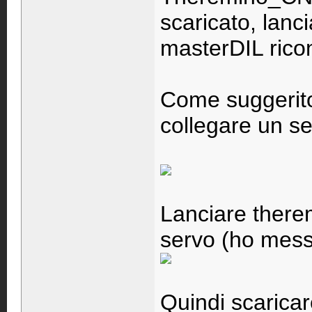
scaricato, lan
masterDIL ricon
Come suggerito
collegare un se
Lanciare there
servo (ho mes
Quindi scaricar