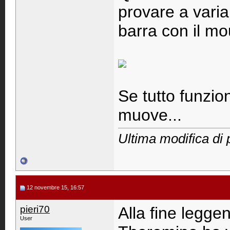
provare a variar
barra con il m
Se tutto funzio
muove...
Ultima modifica di 
12 novembre 15, 16:57
pieri70
Alla fine legge
User