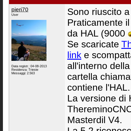
pieri70
Sono riuscito a
User
Praticamente il
da HAL (9000
Se scaricate
T
link
e scompatta
all'interno de
Data registr.: 04-08-2013
Residenza: Trieste
Messaggi: 2.563
cartella chia
contiene l'HAL.
La versione di 
ThereminoCNC è
Masterdil V4.
La 5.2 riconosc