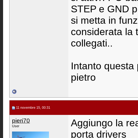
STEP e GND prov
si metta in fun
considerata la 
collegati..
Intanto questa 
pietro
11 novembre 15, 00:31
pieri70
Aggiungo la rea
User
porta drivers