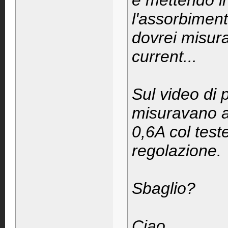
e mettendo il
l'assorbiment
dovrei misura
current...
Sul video di 
misuravano al
0,6A col test
regolazione.
Sbaglio?
Ciao