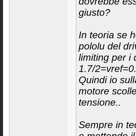
dovrebbe ess
giusto?
In teoria se 
pololu del dr
limiting per i
1.7/2=vref=0
Quindi io sul
motore scoll
tensione..
Sempre in teo