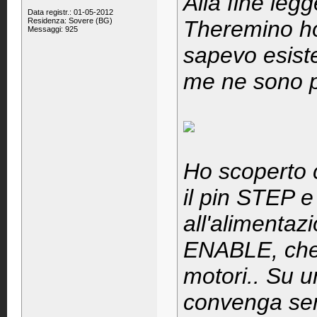
Alla fine leg
Data registr.: 01-05-2012
Residenza: Sovere (BG)
Theremino ho
Messaggi: 925
sapevo esist
me ne sono pr
Ho scoperto c
il pin STEP 
all'alimenta
ENABLE, che 
motori.. Su 
convenga sem