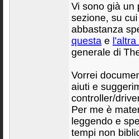
Vi sono già un 
sezione, su cui
abbastanza spec
questa
e
l'altr
generale di T
Vorrei documen
aiuti e suggeri
controller/drive
Per me è mater
leggendo e sper
tempi non bibli