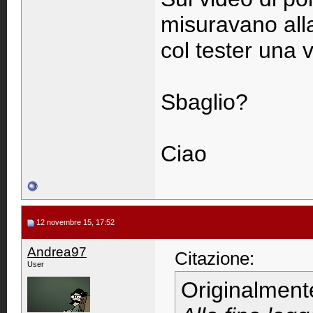
misuravano alla
col tester una 
Sbaglio?
Ciao
12 novembre 15, 17:52
Andrea97
Citazione:
User
Originalment