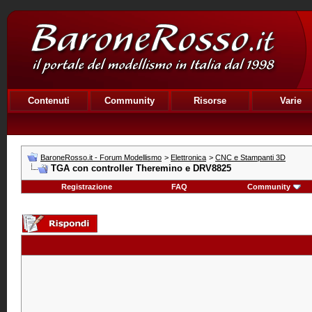
Contenuti
Community
Risorse
Varie
BaroneRosso.it - Forum Modellismo
>
Elettronica
>
CNC e Stampanti 3D
TGA con controller Theremino e DRV8825
Registrazione
FAQ
Community