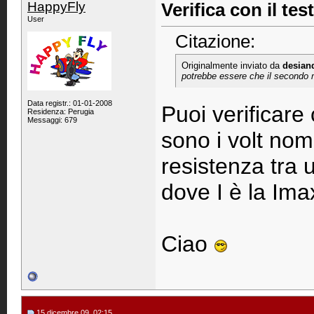
HappyFly
Verifica con il test
User
Citazione:
Originalmente inviato da
desian
potrebbe essere che il secondo m
Data registr.: 01-01-2008
Puoi verificare
Residenza: Perugia
Messaggi: 679
sono i volt nomi
resistenza tra u
dove I è la Ima
Ciao
15 dicembre 09, 02:15