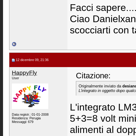
Facci sapere...
Ciao Danielxan
scocciarti con
12 dicembre 09, 21:36
HappyFly
Citazione:
User
Originalmente inviato da
desian
L'integrato in oggetto dopo qualc
L'integrato LM3
Data registr.: 01-01-2008
5+3=8 volt min
Residenza: Perugia
Messaggi: 679
alimenti al dopp