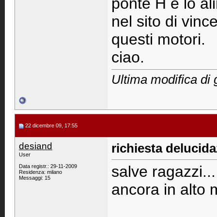
ponte H e lo al
nel sito di vinc
questi motori.
ciao.
Ultima modifica di 
22 dicembre 09, 17:55
desiand
richiesta delucid
User
salve ragazzi..
Data registr.: 29-11-2009
Residenza: milano
Messaggi: 15
ancora in alto 