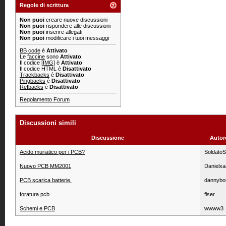
Regole di scrittura
Non puoi
creare nuove discussioni
Non puoi
rispondere alle discussioni
Non puoi
inserire allegati
Non puoi
modificare i tuoi messaggi
BB code
è
Attivato
Le
faccine
sono
Attivato
Il codice
[IMG]
è
Attivato
Il codice HTML è
Disattivato
Trackbacks
è
Disattivato
Pingbacks
è
Disattivato
Refbacks
è
Disattivato
Regolamento Forum
Discussioni simili
Discussione
Autor
Acido muriatico per i PCB?
SoldatoS
Nuovo PCB MM2001
Danielxa
PCB scarica batterie.
dannybo
foratura pcb
fiser
Schemi e PCB
wwww3