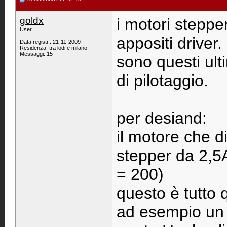
goldx
i motori steppe
User
appositi driver.
Data registr.: 21-11-2009
Residenza: tra lodi e milano
Messaggi: 15
sono questi ul
di pilotaggio.
per desiand:
il motore che d
stepper da 2,5A
= 200)
questo è tutto 
ad esempio un 