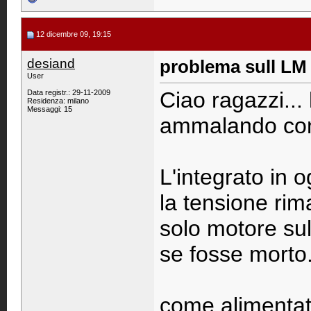
12 dicembre 09, 19:15
desiand
problema sull LM
User
Ciao ragazzi... 
Data registr.: 29-11-2009
Residenza: milano
Messaggi: 15
ammalando con
L'integrato in 
la tensione rim
solo motore su
se fosse morto
come alimentato