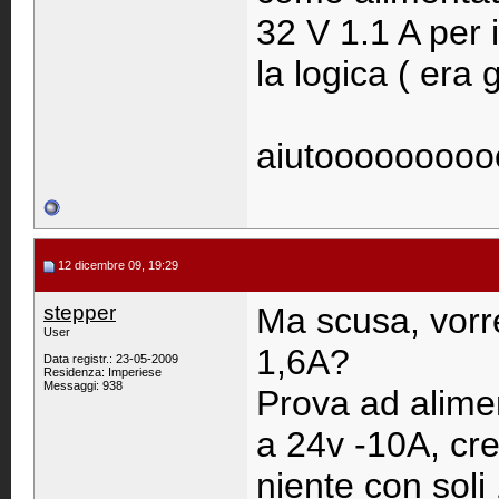
32 V 1.1 A per 
la logica ( era 
aiutoooooooo
12 dicembre 09, 19:29
stepper
Ma scusa, vorre
User
1,6A?
Data registr.: 23-05-2009
Residenza: Imperiese
Messaggi: 938
Prova ad alimen
a 24v -10A, cr
niente con soli