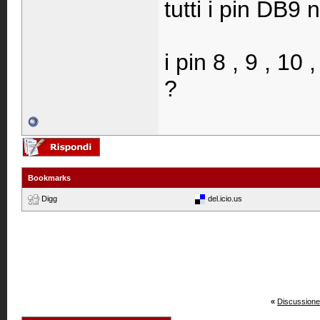
tutti i pin DB9 n
i pin 8 , 9 , 10
?
Bookmarks
Digg
del.icio.us
«
Discussione