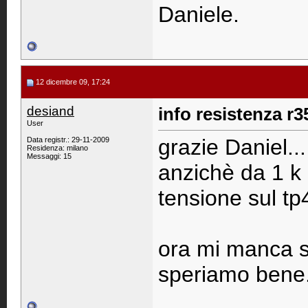
Daniele.
12 dicembre 09, 17:24
desiand
info resistenza r3
User
grazie Daniel...
Data registr.: 29-11-2009
Residenza: milano
Messaggi: 15
anzichè da 1 k
tensione sul tp4
ora mi manca so
speriamo bene