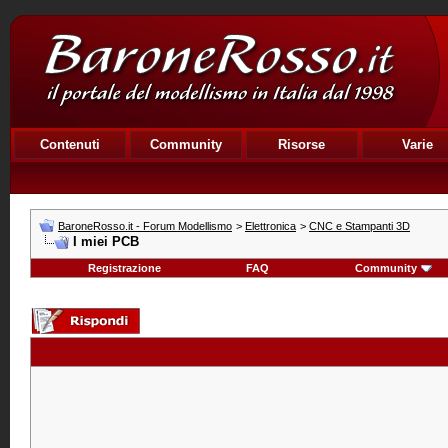
Contenuti
Community
Risorse
Varie
BaroneRosso.it - Forum Modellismo
>
Elettronica
>
CNC e Stampanti 3D
I miei PCB
Registrazione
FAQ
Community