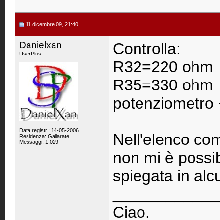
11 dicembre 09, 21:40
Danielxan
Controlla:
UserPlus
R32=220 ohm
R35=330 ohm
potenziometro
Data registr.: 14-05-2006
Nell'elenco com
Residenza: Gallarate
Messaggi: 1.029
non mi è possib
spiegata in alc
____________
Ciao.