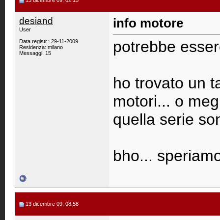
13 dicembre 09, 02:15
desiand
info motore
User
potrebbe essere
Data registr.: 29-11-2009
Residenza: milano
Messaggi: 15
ho trovato un t
motori... o megli
quella serie so
bho... speriam
13 dicembre 09, 08:58