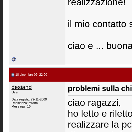
realizzazione!
il mio contatto
ciao e ... buon
10 dicembre 09, 22:00
desiand
problemi sulla ch
User
ciao ragazzi,
Data registr.: 29-11-2009
Residenza: milano
Messaggi: 15
ho letto e rilett
realizzare la p