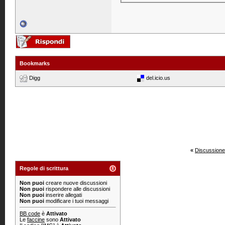
Bookmarks
Digg
del.icio.us
«
Discussione
Regole di scrittura
Non puoi
creare nuove discussioni
Non puoi
rispondere alle discussioni
Non puoi
inserire allegati
Non puoi
modificare i tuoi messaggi
BB code
è
Attivato
Le
faccine
sono
Attivato