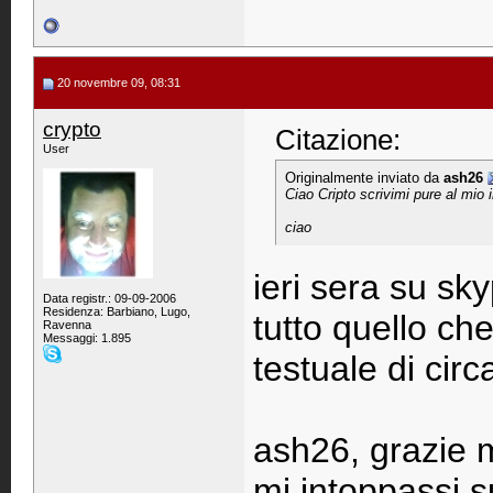
20 novembre 09, 08:31
crypto
Citazione:
User
Originalmente inviato da
ash26
Ciao Cripto scrivimi pure al mio 
ciao
ieri sera su sk
Data registr.: 09-09-2006
Residenza: Barbiano, Lugo,
tutto quello ch
Ravenna
Messaggi: 1.895
testuale di cir
ash26, grazie m
mi intoppassi 