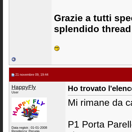
Grazie a tutti sp
splendido thread
21 novembre 09, 19:44
HappyFly
Ho trovato l'elenco
User
Mi rimane da ca
P1 Porta Parell
Data registr.: 01-01-2008
Residenza: Perugia