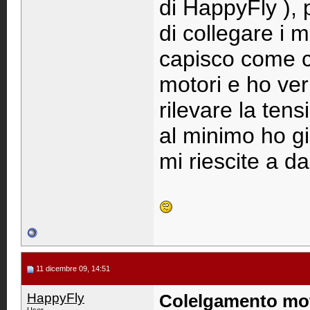
di HappyFly ), p
di collegare i m
capisco come c
motori e ho ver
rilevare la tens
al minimo ho gi
mi riescite a 
11 dicembre 09, 14:51
HappyFly
Colelgamento mo