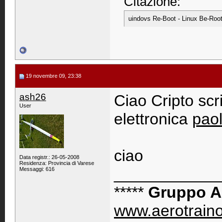
Citazione:
uindovs Re-Boot - Linux Be-Root
19 novembre 09, 23:38
ash26
Ciao Cripto scr
User
elettronica
pao
ciao
Data registr.: 26-05-2008
Residenza: Provincia di Varese
____________
Messaggi: 616
*****
Gruppo A
www.aerotrain