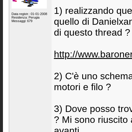
1) realizzando que
Data registr.: 01-01-2008
Residenza: Perugia
quello di Danielx
Messaggi: 679
di questo thread ?
http://www.barone
2) C'è uno schema 
motori e filo ?
3) Dove posso trov
? Mi sono riuscito
avanti ...