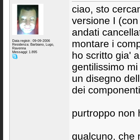
ciao, sto cerc
versione I (co
andati cancellat
montare i compo
Data registr.: 09-09-2006
Residenza: Barbiano, Lugo,
Ravenna
ho scritto gia'
Messaggi: 1.895
gentilissimo mi
un disegno dell
dei componenti
purtroppo non h
qualcuno, che ma