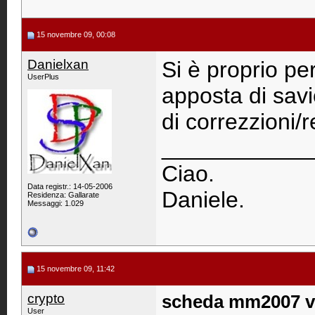
15 novembre 09, 00:08
Danielxan
Si è proprio pe
UserPlus
apposta di savi
di correzzioni/re
____________
Ciao.
Data registr.: 14-05-2006
Daniele.
Residenza: Gallarate
Messaggi: 1.029
15 novembre 09, 11:42
crypto
scheda mm2007 ve
User