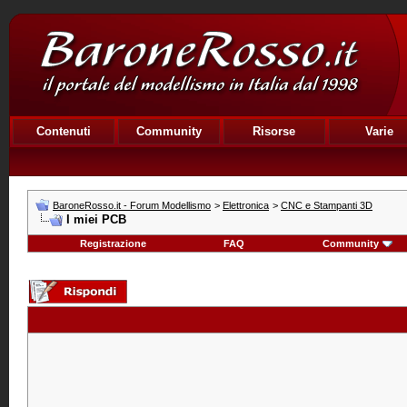
Contenuti
Community
Risorse
Varie
BaroneRosso.it - Forum Modellismo
>
Elettronica
>
CNC e Stampanti 3D
I miei PCB
Registrazione
FAQ
Community