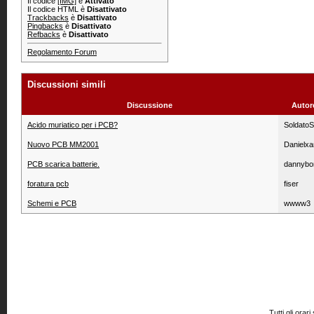
Il codice
[IMG]
è
Attivato
Il codice HTML è
Disattivato
Trackbacks
è
Disattivato
Pingbacks
è
Disattivato
Refbacks
è
Disattivato
Regolamento Forum
Discussioni simili
Discussione
Autor
Acido muriatico per i PCB?
SoldatoS
Nuovo PCB MM2001
Danielxa
PCB scarica batterie.
dannybo
foratura pcb
fiser
Schemi e PCB
wwww3
Tutti gli or