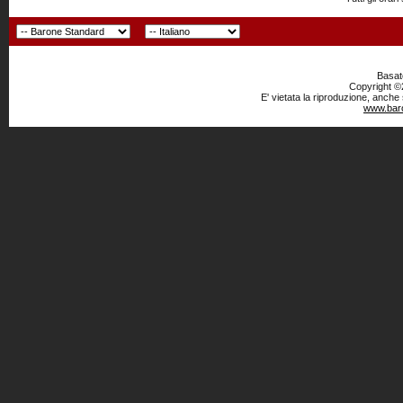
Basato
Copyright ©2
E' vietata la riproduzione, anche
www.baro