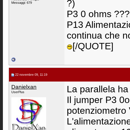
?)
Messaggi: 679
P3 0 ohms ???
P13 Alimentazio
continua che no
[/QUOTE]
22 novembre 09, 11:19
Danielxan
La parallela h
UserPlus
Il jumper P3 0o
potenziometro
L'alimentazione