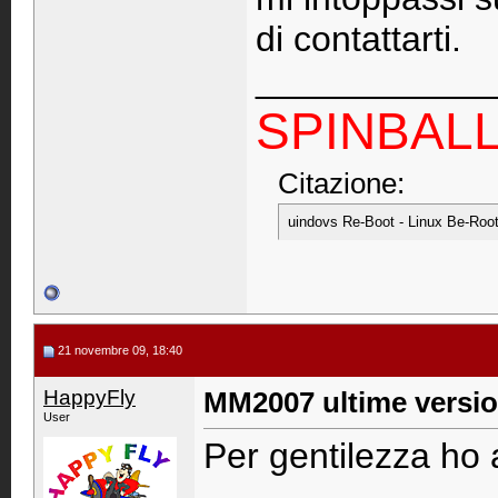
di contattarti.
____________
SPINBAL
Citazione:
uindovs Re-Boot - Linux Be-Root
21 novembre 09, 18:40
HappyFly
MM2007 ultime versi
User
Per gentilezza ho