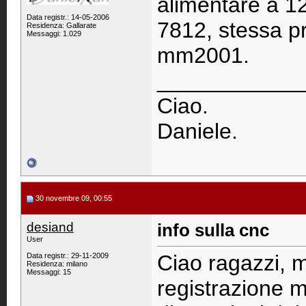
alimentare a 12
Data registr.: 14-05-2006
7812, stessa p
Residenza: Gallarate
Messaggi: 1.029
mm2001.
____________
Ciao.
Daniele.
30 novembre 09, 00:55
desiand
info sulla cnc
User
Ciao ragazzi, m
Data registr.: 29-11-2009
Residenza: milano
Messaggi: 15
registrazione m