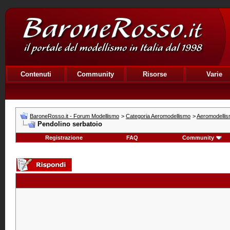
Contenuti
Community
Risorse
Varie
BaroneRosso.it - Forum Modellismo
>
Categoria Aeromodellismo
>
Aeromodellis
Pendolino serbatoio
Registrazione
FAQ
Community