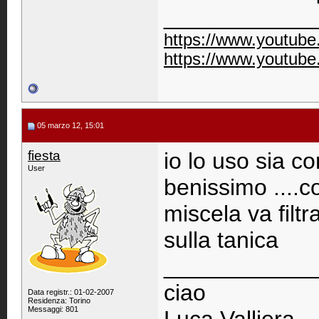
____________
https://www.youtu
https://www.youtu
05 marzo 12, 15:01
fiesta
io lo uso sia co
User
benissimo ....
miscela va filtr
sulla tanica
____________
ciao
Data registr.: 01-02-2007
Residenza: Torino
Messaggi: 801