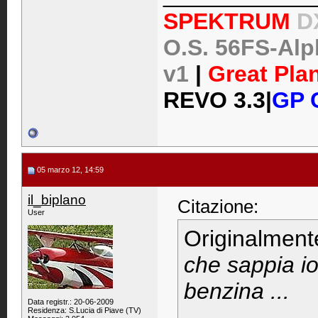
SPEKTRUM
D
O.S. 56FS-Alph
v1
|
Great Pla
REVO 3.3
|
GP 
05 marzo 12, 14:59
il_biplano
Citazione:
User
Originalment
che sappia io
benzina ...
Data registr.: 20-06-2009
Residenza: S.Lucia di Piave (TV)