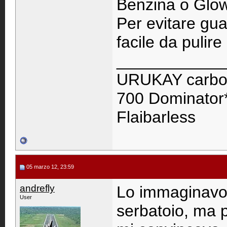
Benzina o Glow
Per evitare gua
facile da pulir
____________
URUKAY carbon
700 Dominator*
Flaibarless
05 marzo 12, 23:59
andrefly
Lo immaginavo,
User
serbatoio, ma p