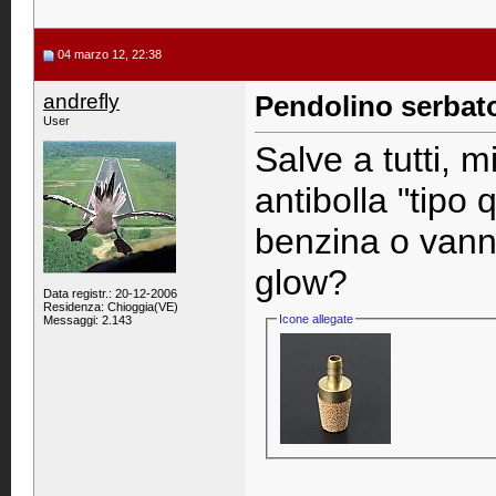
04 marzo 12, 22:38
andrefly
Pendolino serbat
User
Salve a tutti, m
antibolla "tipo 
benzina o vann
glow?
Data registr.: 20-12-2006
Residenza: Chioggia(VE)
Icone allegate
Messaggi: 2.143
____________