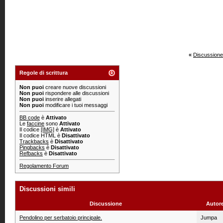
«
Discussione
Regole di scrittura
Non puoi
creare nuove discussioni
Non puoi
rispondere alle discussioni
Non puoi
inserire allegati
Non puoi
modificare i tuoi messaggi
BB code
è
Attivato
Le
faccine
sono
Attivato
Il codice
[IMG]
è
Attivato
Il codice HTML è
Disattivato
Trackbacks
è
Disattivato
Pingbacks
è
Disattivato
Refbacks
è
Disattivato
Regolamento Forum
Discussioni simili
Discussione
Autor
Pendolino per serbatoio principale.
Jumpa