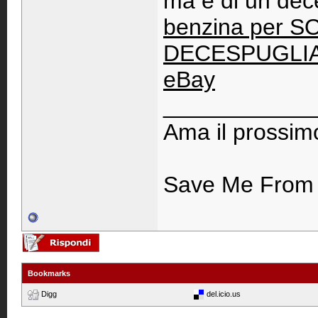
ma è di un dec
benzina per 
DECESPUGLIAT
eBay
____________
Ama il prossim
Save Me From M
Bookmarks
Digg
del.icio.us