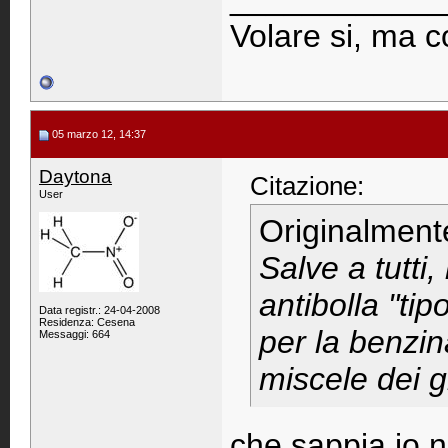
Volare si, ma co
05 marzo 12, 14:37
Daytona
Citazione:
User
Originalment
Salve a tutti,
antibolla "tip
Data registr.: 24-04-2008
Residenza: Cesena
per la benzi
Messaggi: 664
miscele dei 
che sappia io n