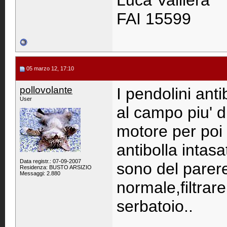
Luca Valliera
FAI 15599
05 marzo 12, 17:10
pollovolante
I pendolini anti
User
al campo piu' d
motore per poi 
antibolla intasa
Data registr.: 07-09-2007
sono del parere
Residenza: BUSTO ARSIZIO
Messaggi: 2.880
normale,filtrar
serbatoio..
____________