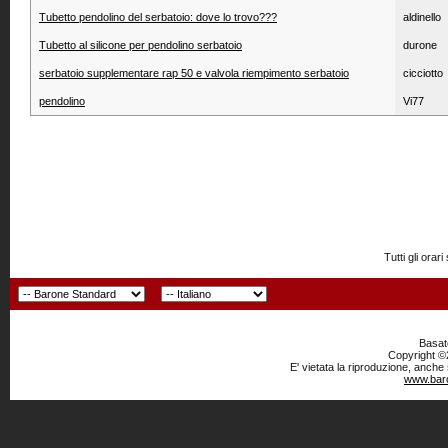
Tubetto pendolino del serbatoio: dove lo trovo???
aldinello
Tubetto al silicone per pendolino serbatoio
durone
serbatoio supplementare rap 50 e valvola riempimento serbatoio
cicciotto
pendolino
Vi77
Tutti gli or
Basato
Copyright ©2
E' vietata la riproduzione, anche
www.baro