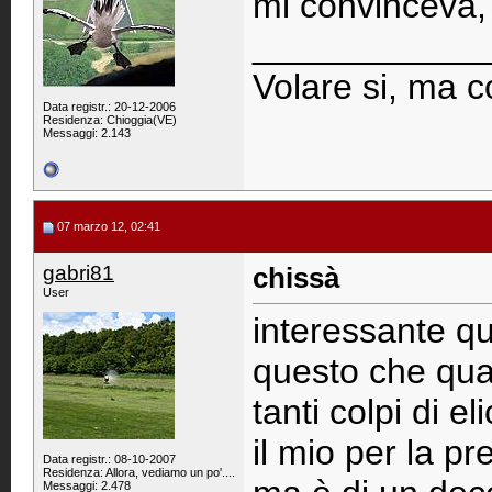
mi convinceva, 
____________
Volare si, ma co
Data registr.: 20-12-2006
Residenza: Chioggia(VE)
Messaggi: 2.143
07 marzo 12, 02:41
gabri81
chissà
User
interessante qu
questo che qua
tanti colpi di el
il mio per la p
Data registr.: 08-10-2007
Residenza: Allora, vediamo un po'....
Messaggi: 2.478