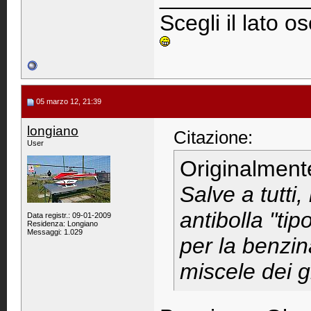
Scegli il lato o
05 marzo 12, 21:39
longiano
Citazione:
User
Originalment
Salve a tutti,
antibolla "tip
Data registr.: 09-01-2009
Residenza: Longiano
Messaggi: 1.029
per la benzi
miscele dei 