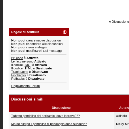
«
Discussione
Regole di scrittura
Non puoi
creare nuove discussioni
Non puoi
rispondere alle discussioni
Non puoi
inserire allegati
Non puoi
modificare i tuoi messaggi
BB code
è
Attivato
Le
faccine
sono
Attivato
Il codice
[IMG]
è
Attivato
Il codice HTML è
Disattivato
Trackbacks
è
Disattivato
Pingbacks
è
Disattivato
Refbacks
è
Disattivato
Regolamento Forum
Discussioni simili
Discussione
Autor
Tubetto pendolino del serbatoio: dove lo trovo???
aldinello
Ma se allargo il pendolino di pescaggio cosa succede?
Ricky M