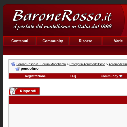
Contenuti
Community
Risorse
Varie
BaroneRosso.it - Forum Modellismo
>
Categoria Aeromodellismo
>
Aeromodellism
pendolino
Registrazione
FAQ
Community