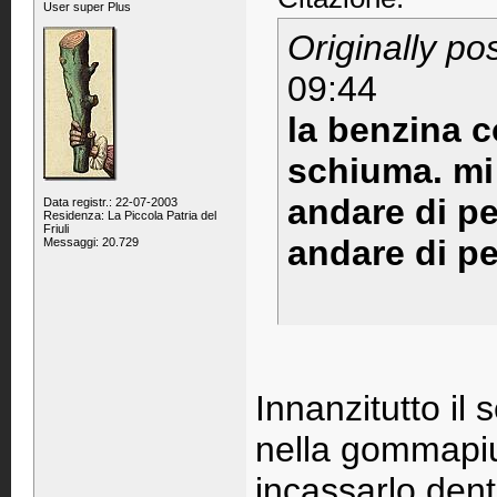
User super Plus
Originally po
09:44
la benzina c
schiuma. mi 
andare di pe
Data registr.: 22-07-2003
Residenza: La Piccola Patria del
Friuli
andare di p
Messaggi: 20.729
Innanzitutto il
nella gommapiu
incassarlo dentr