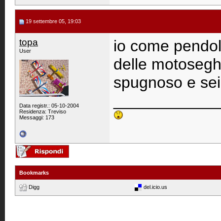
19 settembre 05, 19:03
topa
io come pendoli
User
delle motoseghe
spugnoso e sei
____________
Data registr.: 05-10-2004
Residenza: Treviso
Messaggi: 173
Bookmarks
Digg
del.icio.us