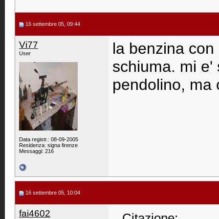
16 settembre 05, 09:44
Vi77
la benzina con 
User
schiuma. mi e' 
pendolino, ma 
Data registr.: 08-09-2005
Residenza: signa firenze
Messaggi: 216
16 settembre 05, 10:04
fai4602
Citazione: