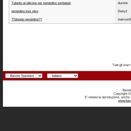
Tubetto al silicone per pendolino serbatoio
durone
pendolino trex nitro
Dany2
??doppio pendolino??
marcus6
Tutti gli or
Basato
Copyright ©2
E' vietata la riproduzione, anche
www.baro