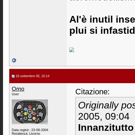
Al'è inutil ins
plui si infastid
16 settembre 05, 10:14
Omo
Citazione:
User
Originally po
2005, 09:04
Innanzitutto
Data registr.: 23-08-2004
Residenza: Livorno