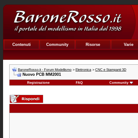
Contenuti
Community
Risorse
Varie
BaroneRosso.it - Forum Modellismo
>
Elettronica
>
CNC e Stampanti 3D
Nuovo PCB MM2001
Registrazione
FAQ
Community