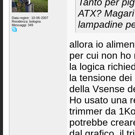
Tanto per pig
ATX? Magari 
Data registr.: 10-06-2007
lampadine per
Residenza: bologna
Messaggi: 349
allora io alimen
per cui non ho
la logica richi
la tensione dei
della Vsense del
Ho usato una r
trimmer da 1Ko
potrebbe creare
dal grafico, il