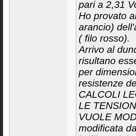
pari a 2,31 Vo
Ho provato al
arancio) dell
( filo rosso).
Arrivo al dunq
risultano ess
per dimens
resistenze 
CALCOLI L
LE TENSION
VUOLE MODIF
modificata d