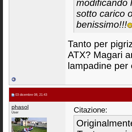
modificando l
sotto carico 
benissimo!!!
Tanto per pigri
ATX? Magari an
lampadine per c
03 dicembre 08, 21:43
phasol
Citazione:
User
Originalment