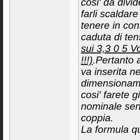
cosi' da divi
farli scaldar
tenere in con
caduta di ten
sui 3,3 0 5 V
!!!)
.Pertanto 
va inserita ne
dimensionamen
cosi' farete g
nominale sen
coppia.
La formula qu