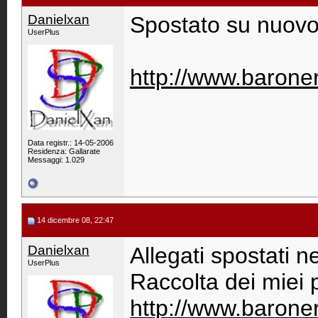
Danielxan
Spostato su nuovo
UserPlus
http://www.barone
Data registr.: 14-05-2006
Residenza: Gallarate
Messaggi: 1.029
14 dicembre 08, 22:47
Danielxan
Allegati spostati n
UserPlus
Raccolta dei miei 
http://www.barone