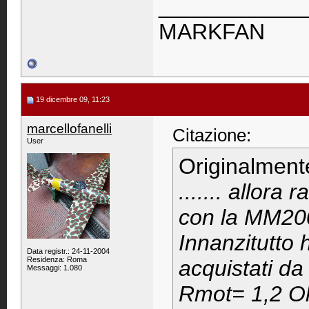
____________
MARKFAN
19 dicembre 09, 11:23
marcellofanelli
Citazione:
User
Originalment
....... allora
con la MM200
Innanzitutto
Data registr.: 24-11-2004
Residenza: Roma
acquistati d
Messaggi: 1.080
Rmot= 1,2 Ohm