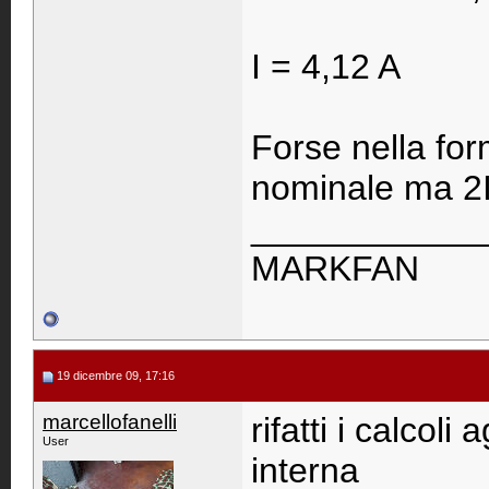
I = 4,12 A
Forse nella for
nominale ma 2I
____________
MARKFAN
19 dicembre 09, 17:16
marcellofanelli
rifatti i calcol
User
interna