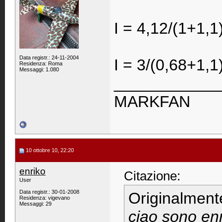
I = 4,12/(1+1,1
Data registr.: 24-11-2004
I = 3/(0,68+1,1
Residenza: Roma
Messaggi: 1.080
____________
MARKFAN
10 ottobre 10, 22:20
enriko
Citazione:
User
Data registr.: 30-01-2008
Originalment
Residenza: vigevano
Messaggi: 29
ciao sono enr