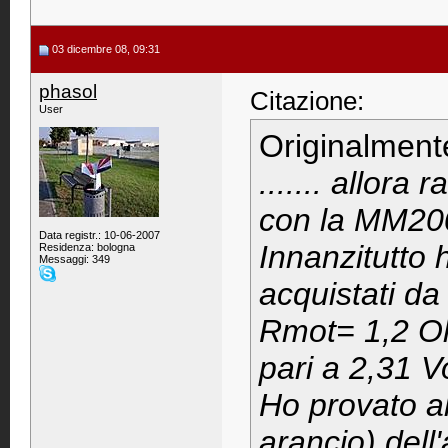
03 dicembre 08, 09:31
phasol
Citazione:
User
Originalment
....... allora
con la MM200
Data registr.: 10-06-2007
Innanzitutto
Residenza: bologna
Messaggi: 349
acquistati d
Rmot= 1,2 Ohm
pari a 2,31 Vo
Ho provato al
arancio) dell