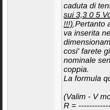
caduta di ten
sui 3,3 0 5 V
!!!)
.Pertanto 
va inserita ne
dimensionamen
cosi' farete g
nominale sen
coppia.
La formula qu
(Valim - V mo
R = ----------