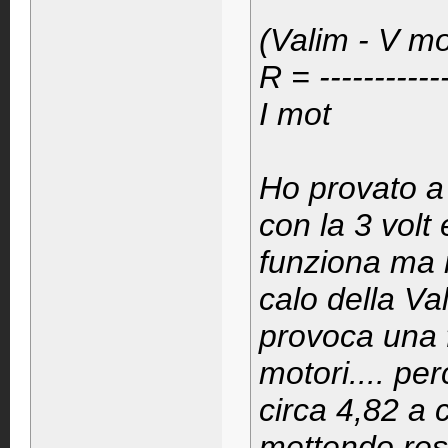
(Valim - V mo
R = ----------
I mot
Ho provato a 
con la 3 volt 
funziona ma 
calo della Va
provoca una f
motori.... per
circa 4,82 a 
mettendo res