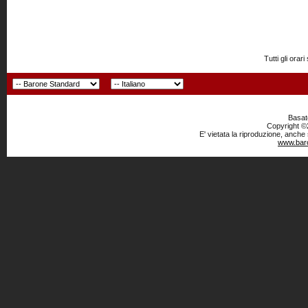
Tutti gli or
Basato
Copyright ©2
E' vietata la riproduzione, anche
www.baro