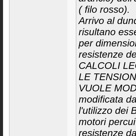
( filo rosso).
Arrivo al dunq
risultano ess
per dimens
resistenze 
CALCOLI L
LE TENSION
VUOLE MODIF
modificata d
l'utilizzo d
motori percui
resistenze da