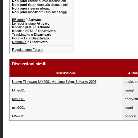
Non puoi
creare nuove discussioni
Non puoi
rispondere alle discussioni
Non puoi
inserire allegati
Non puoi
modificare i tuoi messaggi
BB code
è
Attivato
Le
faccine
sono
Attivato
Il codice
[IMG]
è
Attivato
Il codice HTML è
Disattivato
Trackbacks
è
Disattivato
Pingbacks
è
Disattivato
Refbacks
è
Disattivato
Regolamento Forum
Discussioni simili
Discussione
Autor
Nuovo Firmware MM2001 Versione 5 Agg. 3 Marzo 2007
saviothe
Mm2001
piperj4
Mm2001
scervett
mm2001
piperj4
MM2001
pcaccia