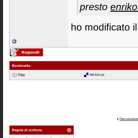
presto
enriko
ho modificato il
Bookmarks
Digg
del.icio.us
«
Discussione
Regole di scrittura