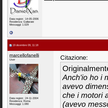
Data registr.: 14-05-2006
Residenza: Gallarate
Messaggi: 1.029
19 dicembre 09, 11:18
marcellofanelli
Citazione:
User
Originalment
Anch'io ho i 
avevo dimens
che i motori 
Data registr.: 24-11-2004
Residenza: Roma
(avevo messo 
Messaggi: 1.080