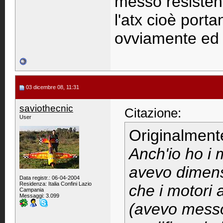
messo resisten
l'atx cioè port
ovviamente ed o
03 dicembre 08, 11:31
saviothecnic
Citazione:
User
Originalment
Anch'io ho i 
avevo dimens
Data registr.: 06-04-2004
Residenza: Italia Confini Lazio
che i motori 
Campania
Messaggi: 3.099
(avevo messo 