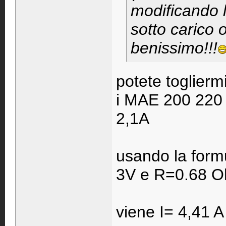
modificando l
sotto carico 
benissimo!!!
potete toglierm
i MAE 200 220 
2,1A
usando la formu
3V e R=0.68 
viene I= 4,41 A