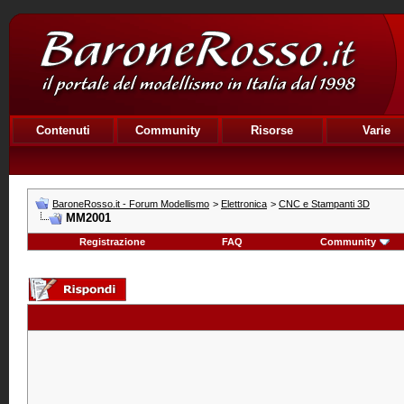
Contenuti
Community
Risorse
Varie
BaroneRosso.it - Forum Modellismo
>
Elettronica
>
CNC e Stampanti 3D
MM2001
Registrazione
FAQ
Community