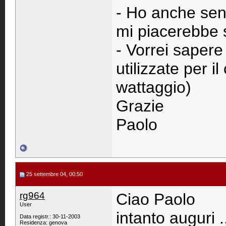
- Ho anche sent
mi piacerebbe s
- Vorrei sapere 
utilizzate per il
wattaggio)
Grazie
Paolo
25 settembre 04, 00:50
rg964
Ciao Paolo
User
intanto auguri 
Data registr.: 30-11-2003
Residenza: genova