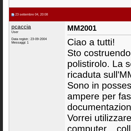
23 settembre 04, 20:08
pcaccia
MM2001
User
Ciao a tutti!
Data registr.: 23-09-2004
Messaggi: 1
Sto costruendo 
polistirolo. La 
ricaduta sull'
Sono in posses
ampere per fase
documentazione
Vorrei utilizza
computer... coll