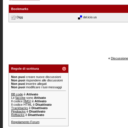
Bookmarks
Digg
del.icio.us
«
Discussione
Regole di scrittura
Non puoi
creare nuove discussioni
Non puoi
rispondere alle discussioni
Non puoi
inserire allegati
Non puoi
modificare i tuoi messaggi
BB code
è
Attivato
Le
faccine
sono
Attivato
Il codice
[IMG]
è
Attivato
Il codice HTML è
Disattivato
Trackbacks
è
Disattivato
Pingbacks
è
Disattivato
Refbacks
è
Disattivato
Regolamento Forum