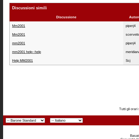
Discussioni simili
Discussione
Autor
Mm2001
piperj4
Mm2001
scervett
mm2001
piperj4
mm2001 help--help
meridian
Help MM2001
Scj
Tutti gli or
Basato