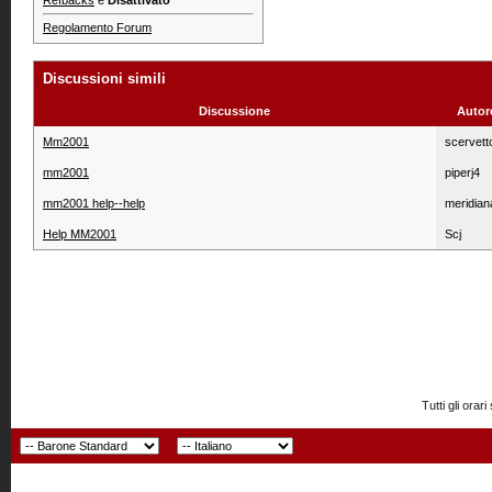
Refbacks
è
Disattivato
Regolamento Forum
Discussioni simili
Discussione
Autor
Mm2001
scervett
mm2001
piperj4
mm2001 help--help
meridian
Help MM2001
Scj
Tutti gli or