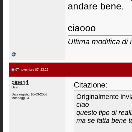
andare bene.
ciaooo
Ultima modifica di 
07 novembre 07, 23:22
piperj4
Citazione:
User
Data registr.: 10-03-2006
Originalmente inv
Messaggi: 3
ciao
questo tipo di rea
ma se fatta bene t