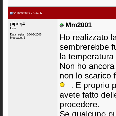
04 novembre 07, 21:47
piperj4
Mm2001
User
Ho realizzato 
Data registr.: 10-03-2006
Messaggi: 3
sembrerebbe f
la temperatura 
Non ho ancora p
non lo scarico
. E proprio 
avete fatto del
procedere.
Se qualcuno pu