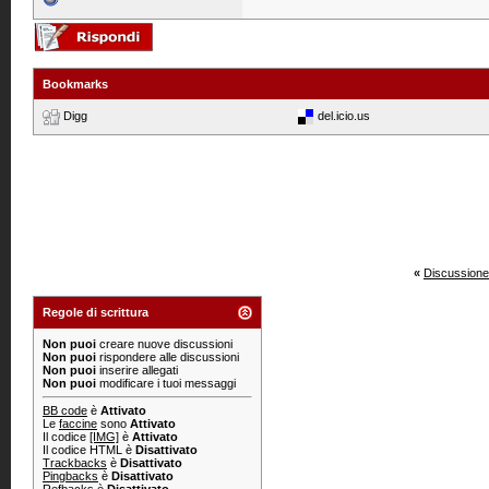
Bookmarks
Digg
del.icio.us
«
Discussione
Regole di scrittura
Non puoi
creare nuove discussioni
Non puoi
rispondere alle discussioni
Non puoi
inserire allegati
Non puoi
modificare i tuoi messaggi
BB code
è
Attivato
Le
faccine
sono
Attivato
Il codice
[IMG]
è
Attivato
Il codice HTML è
Disattivato
Trackbacks
è
Disattivato
Pingbacks
è
Disattivato