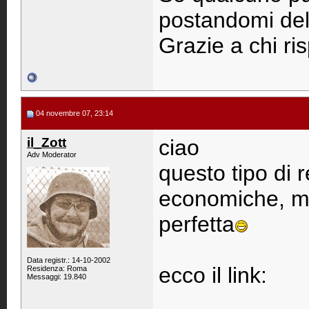
postandomi dell
Grazie a chi r
04 novembre 07, 23:14
il_Zott
ciao
Adv Moderator
questo tipo di r
economiche, ma
perfetta
Data registr.: 14-10-2002
ecco il link:
Residenza: Roma
Messaggi: 19.840