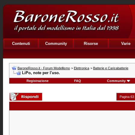
Contenuti
Community
Risorse
Varie
BaroneRosso.it - Forum Modellismo
>
Elettronica
>
Batterie e Caricabatterie
LiPo, note per l'uso.
Registrazione
FAQ
Community
Pagina 63 