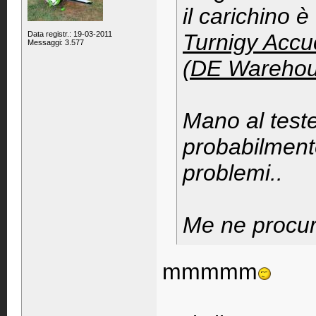
il carichino 
Data registr.: 19-03-2011
Turnigy Accu
Messaggi: 3.577
(DE Warehou
Mano al teste
probabilment
problemi..
Me ne procur
mmmmm