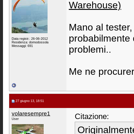
Warehouse)
Mano al tester,
probabilmente 
Data registr.: 26-06-2012
Residenza: domodossola
Messaggi: 691
problemi..
Me ne procurer
27 giugno 13, 18:51
volaresempre1
Citazione:
User
Originalment