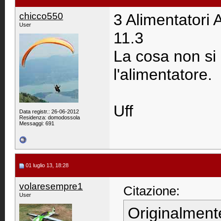
chicco550
3 Alimentatori A
User
11.3
La cosa non si
l'alimentatore.
Uff
Data registr.: 26-06-2012
Residenza: domodossola
Messaggi: 691
01 luglio 13, 18:28
volaresempre1
Citazione:
User
Originalment