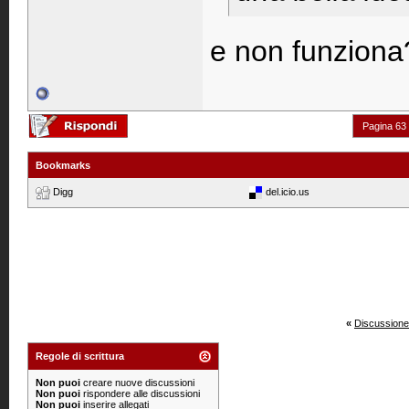
e non funziona
Pagina 63 
Bookmarks
Digg
del.icio.us
«
Discussione
Regole di scrittura
Non puoi
creare nuove discussioni
Non puoi
rispondere alle discussioni
Non puoi
inserire allegati