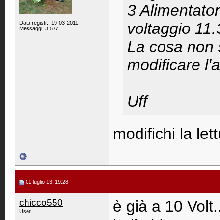
3 Alimentatori
Data registr.: 19-03-2011
voltaggio 11.
Messaggi: 3.577
La cosa non 
modificare l'
Uff
modifichi la let
01 luglio 13, 19:28
chicco550
è già a 10 Volt
User