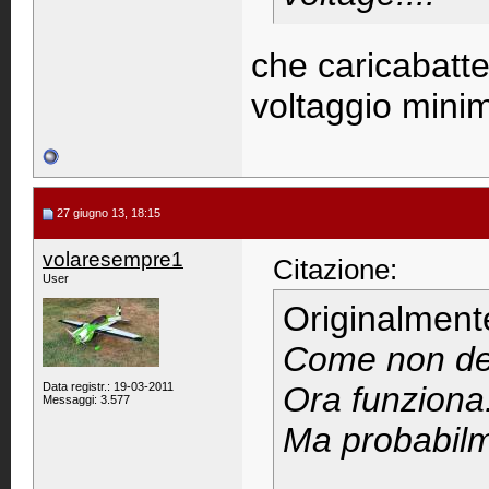
che caricabatte
voltaggio mini
27 giugno 13, 18:15
volaresempre1
Citazione:
User
Originalment
Come non det
Data registr.: 19-03-2011
Ora funziona.
Messaggi: 3.577
Ma probabilme