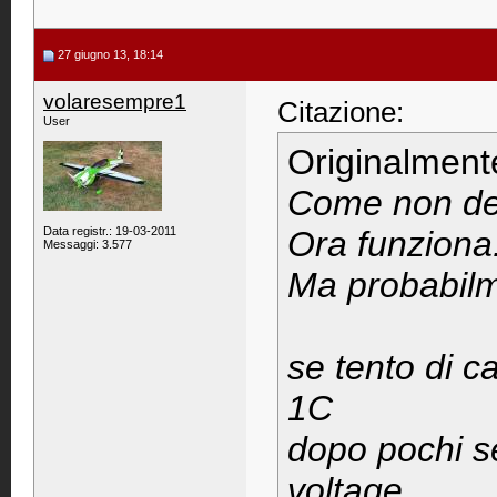
27 giugno 13, 18:14
volaresempre1
Citazione:
User
Originalment
Come non det
Data registr.: 19-03-2011
Ora funziona.
Messaggi: 3.577
Ma probabilme
se tento di 
1C
dopo pochi se
voltage....