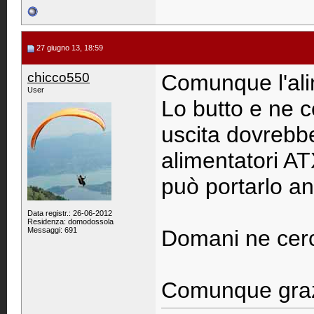
27 giugno 13, 18:59
chicco550
Comunque l'ali
User
Lo butto e ne ce
uscita dovrebb
alimentatori AT
può portarlo a
Data registr.: 26-06-2012
Residenza: domodossola
Messaggi: 691
Domani ne cerc
Comunque graz