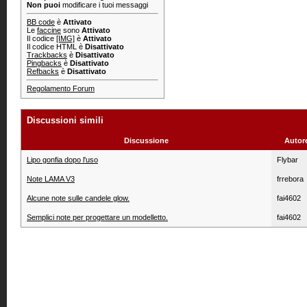
Non puoi
modificare i tuoi messaggi
BB code
è
Attivato
Le
faccine
sono
Attivato
Il codice
[IMG]
è
Attivato
Il codice HTML è
Disattivato
Trackbacks
è
Disattivato
Pingbacks
è
Disattivato
Refbacks
è
Disattivato
Regolamento Forum
Discussioni simili
Discussione
Autor
Lipo gonfia dopo l'uso
Flybar
Note LAMA V3
frrebora
Alcune note sulle candele glow.
fai4602
Semplici note per progettare un modelletto.
fai4602