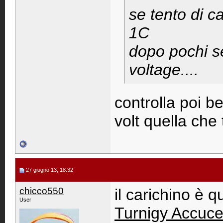
se tento di 
1C
dopo pochi se
voltage....
controlla poi be
volt quella che 
27 giugno 13, 18:32
chicco550
il carichino è q
User
Turnigy Accuc