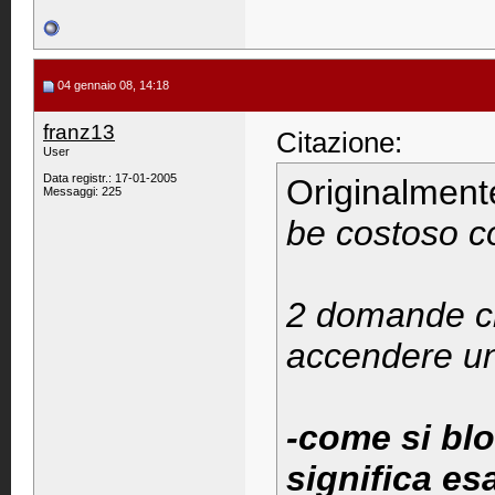
04 gennaio 08, 14:18
franz13
Citazione:
User
Data registr.: 17-01-2005
Originalment
Messaggi: 225
be costoso co
2 domande ch
accendere u
-come si blo
significa es