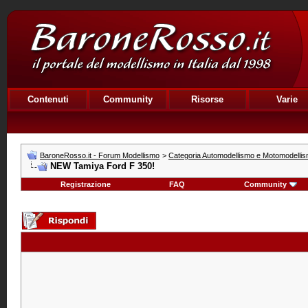
Contenuti
Community
Risorse
Varie
BaroneRosso.it - Forum Modellismo
>
Categoria Automodellismo e Motomodelli
NEW Tamiya Ford F 350!
Registrazione
FAQ
Community