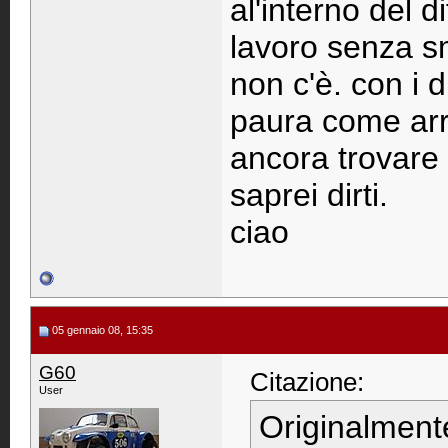
al'interno del d
lavoro senza sm
non c'è. con i d
paura come arr
ancora trovare 
saprei dirti.
ciao
05 gennaio 08, 15:35
G60
Citazione:
User
Originalment