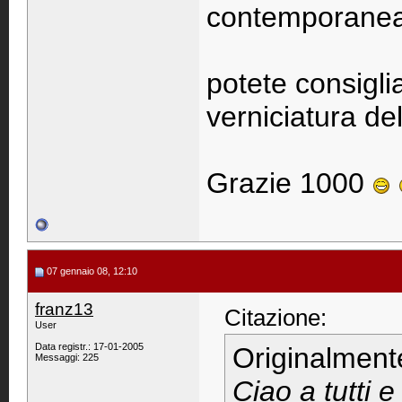
contemporaneam
potete consigli
verniciatura de
Grazie 1000
07 gennaio 08, 12:10
franz13
Citazione:
User
Data registr.: 17-01-2005
Originalment
Messaggi: 225
Ciao a tutti