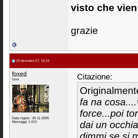
visto che vien
grazie
29 dicembre 07, 16:24
foxed
Citazione:
User
Originalment
fa na cosa...
force...poi t
Data registr.: 30-11-2005
dai un occhia
Messaggi: 1.013
dimmi se si m