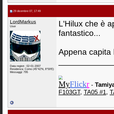
29 dicembre 07, 17:49
LordMarkus
L'Hilux che è a
User
fantastico...
Appena capita 
____________
Data registr.: 02-01-2007
Residenza: Como (45°42'N, 8°59'E)
Messaggi: 795
My
Flick
r
-
Tamiy
F103GT
,
TA05 #1
,
T