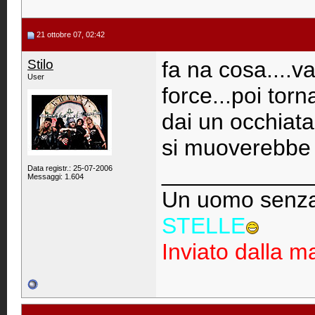
21 ottobre 07, 02:42
Stilo
fa na cosa....v
User
force...poi tor
dai un occhiata
si muoverebbe c
____________
Data registr.: 25-07-2006
Messaggi: 1.604
Un uomo senz
STELLE
Inviato dalla 