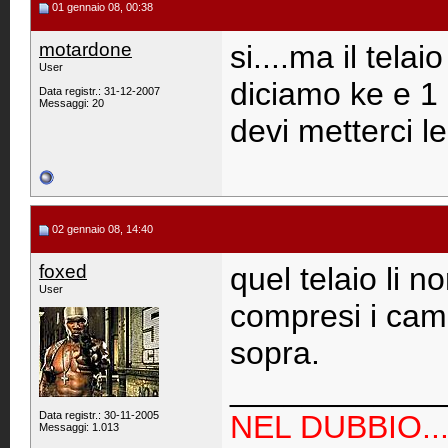
01 gennaio 08, 00:38
motardone
si....ma il telai
User
diciamo ke e 1 r
Data registr.: 31-12-2007
Messaggi: 20
devi metterci l
02 gennaio 08, 14:40
foxed
quel telaio li n
User
compresi i cami
sopra.
____________
Data registr.: 30-11-2005
NEL DUBBIO...
Messaggi: 1.013