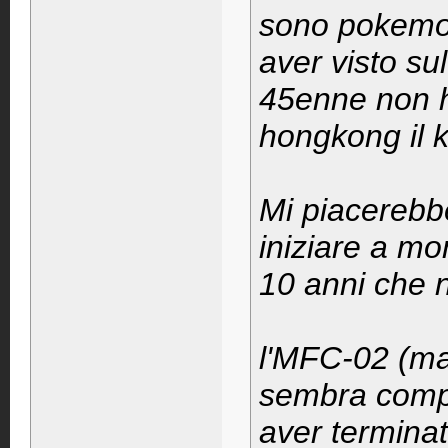
sono pokemo
aver visto su
45enne non ho
hongkong il k
Mi piacerebbe
iniziare a mo
10 anni che 
l'MFC-02 (ma
sembra compl
aver terminat