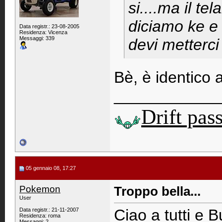
si....ma il tel
diciamo ke e 1
Data registr.: 23-08-2005
Residenza: Vicenza
Messaggi: 339
devi metterci
Bè, è identico a 
____________
Drift pas
05 gennaio 08, 17:27
Pokemon
Troppo bella...
User
Ciao a tutti e
Data registr.: 21-11-2007
Residenza: roma
Messaggi: 2