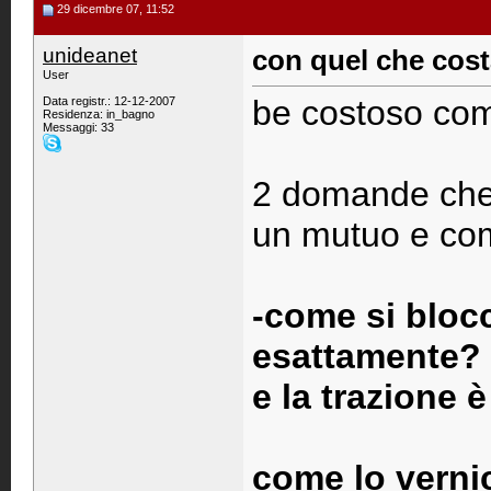
29 dicembre 07, 11:52
unideanet
con quel che cos
User
be costoso com'
Data registr.: 12-12-2007
Residenza: in_bagno
Messaggi: 33
2 domande che
un mutuo e co
-come si blocc
esattamente? c
e la trazione è
come lo vernic