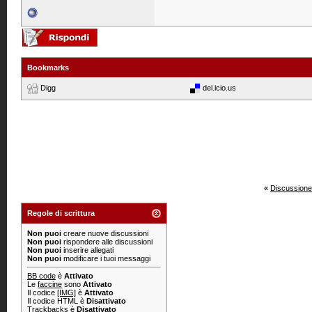
Bookmarks
Digg
del.icio.us
«
Discussione
Regole di scrittura
Non puoi
creare nuove discussioni
Non puoi
rispondere alle discussioni
Non puoi
inserire allegati
Non puoi
modificare i tuoi messaggi
BB code
è
Attivato
Le
faccine
sono
Attivato
Il codice
[IMG]
è
Attivato
Il codice HTML è
Disattivato
Trackbacks
è
Disattivato