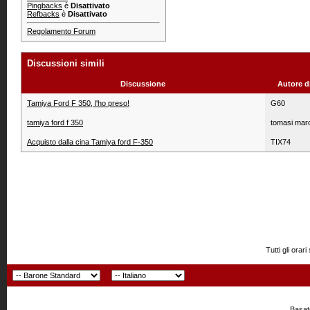
Pingbacks
è
Disattivato
Refbacks
è
Disattivato
Regolamento Forum
Discussioni simili
Discussione
Autore d
Tamiya Ford F 350, l'ho preso!
G60
tamiya ford f 350
tomasi mar
Acquisto dalla cina Tamiya ford F-350
TIX74
Tutti gli or
Basato