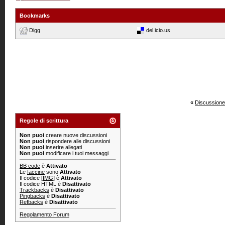
Bookmarks
Digg
del.icio.us
«
Discussione
Regole di scrittura
Non puoi
creare nuove discussioni
Non puoi
rispondere alle discussioni
Non puoi
inserire allegati
Non puoi
modificare i tuoi messaggi
BB code
è
Attivato
Le
faccine
sono
Attivato
Il codice
[IMG]
è
Attivato
Il codice HTML è
Disattivato
Trackbacks
è
Disattivato
Pingbacks
è
Disattivato
Refbacks
è
Disattivato
Regolamento Forum