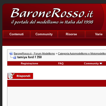
Contenuti
Community
Risorse
Varie
BaroneRosso.it - Forum Modellismo
>
Categoria Automodellismo e Motomodelli
tamiya ford f 350
Registrazione
FAQ
Community