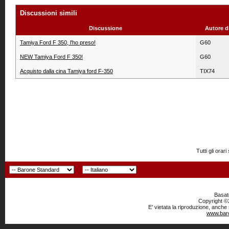
Discussioni simili
Discussione
Autore d
Tamiya Ford F 350, l'ho preso!
G60
NEW Tamiya Ford F 350!
G60
Acquisto dalla cina Tamiya ford F-350
TIX74
Tutti gli or
Basato
Copyright ©2
E' vietata la riproduzione, anche
www.baro