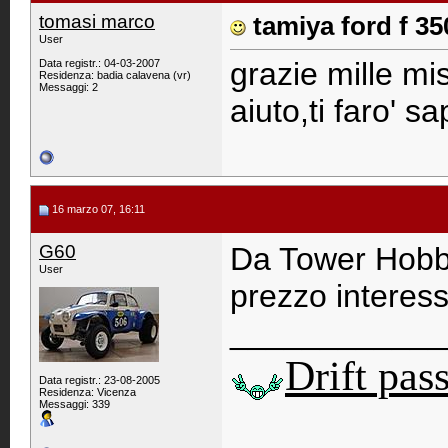
tomasi marco
tamiya ford f 35
User
grazie mille mi
Data registr.: 04-03-2007
Residenza: badia calavena (vr)
Messaggi: 2
aiuto,ti faro' s
16 marzo 07, 16:11
G60
Da Tower Hobby 
User
prezzo interes
____________
Drift pas
Data registr.: 23-08-2005
Residenza: Vicenza
Messaggi: 339