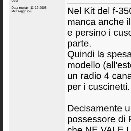
User
Nel Kit del f-
Data registr.: 11-12-2006
Messaggi: 276
manca anche il 
e persino i cus
parte.
Quindi la spesa 
modello (all'es
un radio 4 cana
per i cuscinetti.
Decisamente un
possessore di F
che NE VALE L