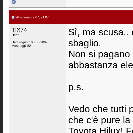
26 novembre 07, 21:07
TIX74
Sì, ma scusa.. 
User
sbaglio.
Data registr.: 03-05-2007
Messaggi: 52
Non si pagano 
abbastanza ele
p.s.
Vedo che tutti 
che c'è pure la
Toyota Hilux! F