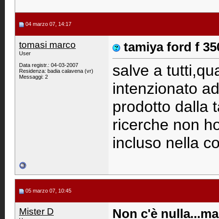
04 marzo 07, 14:17
tomasi marco
tamiya ford f 35
User
salve a tutti,q
Data registr.: 04-03-2007
Residenza: badia calavena (vr)
Messaggi: 2
intenzionato ad
prodotto dalla
ricerche non ho
incluso nella co
05 marzo 07, 10:45
Mister D
Non c'è nulla...ma.