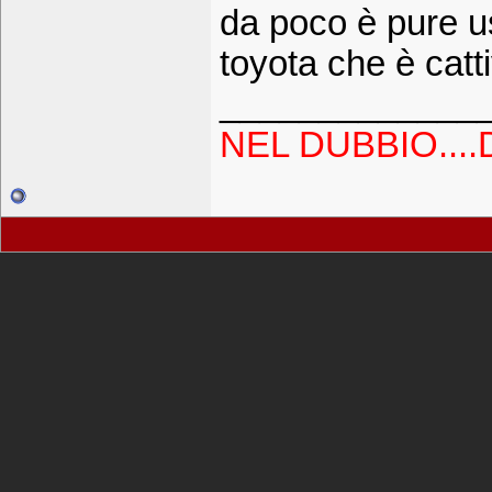
da poco è pure us
toyota che è catt
_____________
NEL DUBBIO....D