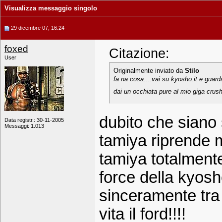
Visualizza messaggio singolo
29 dicembre 07, 16:24
foxed
Citazione:
User
Originalmente inviato da
Stilo
fa na cosa....vai su kyosho.it e guard
dai un occhiata pure al mio giga crush
dubito che siano 
Data registr.: 30-11-2005
Messaggi: 1.013
tamiya riprende 
tamiya totalment
force della kyos
sinceramente tra i
vita il ford!!!!