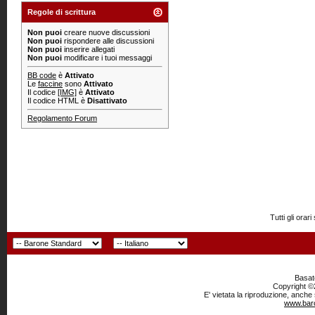
Regole di scrittura
Non puoi
creare nuove discussioni
Non puoi
rispondere alle discussioni
Non puoi
inserire allegati
Non puoi
modificare i tuoi messaggi
BB code
è
Attivato
Le
faccine
sono
Attivato
Il codice
[IMG]
è
Attivato
Il codice HTML è
Disattivato
Regolamento Forum
Tutti gli or
Basato
Copyright ©2
E' vietata la riproduzione, anche
www.baro