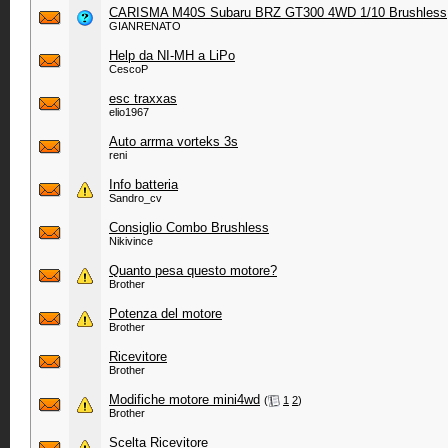
CARISMA M40S Subaru BRZ GT300 4WD 1/10 Brushless
GIANRENATO
Help da NI-MH a LiPo
CescoP
esc traxxas
elio1967
Auto arrma vorteks 3s
reni
Info batteria
Sandro_cv
Consiglio Combo Brushless
Nikivince
Quanto pesa questo motore?
Brother
Potenza del motore
Brother
Ricevitore
Brother
Modifiche motore mini4wd
‎
(
1
2
)
Brother
Scelta Ricevitore