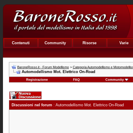
Contenuti
Community
Risorse
Varie
BaroneRosso.it - Forum Modellismo
>
Categoria Automodellismo e Motomodelli
Automodellismo Mot. Elettrico On-Road
Registrazione
FAQ
Community
Discussioni nel forum
: Automodellismo Mot. Elettrico On-Road