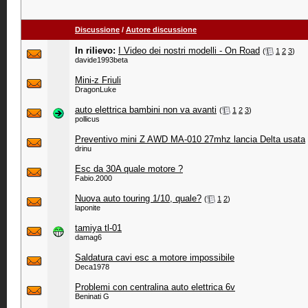
Discussione
/
Autore discussione
In rilievo:
I Video dei nostri modelli - On Road
‎
(
1
2
3
)
davide1993beta
Mini-z Friuli
DragonLuke
auto elettrica bambini non va avanti
‎
(
1
2
3
)
pollicus
Preventivo mini Z AWD MA-010 27mhz lancia Delta usata
drinu
Esc da 30A quale motore ?
Fabio.2000
Nuova auto touring 1/10, quale?
‎
(
1
2
)
laponite
tamiya tl-01
damag6
Saldatura cavi esc a motore impossibile
Deca1978
Problemi con centralina auto elettrica 6v
Beninati G