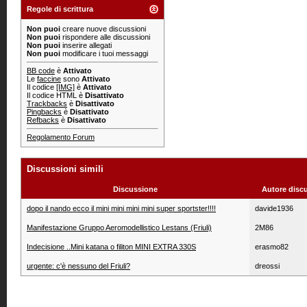
Regole di scrittura
Non puoi
creare nuove discussioni
Non puoi
rispondere alle discussioni
Non puoi
inserire allegati
Non puoi
modificare i tuoi messaggi
BB code
è
Attivato
Le
faccine
sono
Attivato
Il codice
[IMG]
è
Attivato
Il codice HTML è
Disattivato
Trackbacks
è
Disattivato
Pingbacks
è
Disattivato
Refbacks
è
Disattivato
Regolamento Forum
Discussioni simili
Discussione
Autore disc
dopo il nando ecco il mini mini mini mini super sportster!!!!
davide1936
Manifestazione Gruppo Aeromodellistico Lestans (Friuli)
2M86
Indecisione ..Mini katana o filiton MINI EXTRA 330S
erasmo82
urgente: c'è nessuno del Friuli?
dreossi