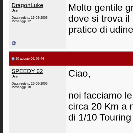
DragonLuke
Molto gentile g
User
dove si trova i
Data registr.: 13-03-2006
Messaggi: 12
pratico di udine
30 agosto 06, 08:44
SPEEDY 62
Ciao,
User
Data registr.: 25-08-2006
Messaggi: 18
noi facciamo le
circa 20 Km a n
di 1/10 Touring 