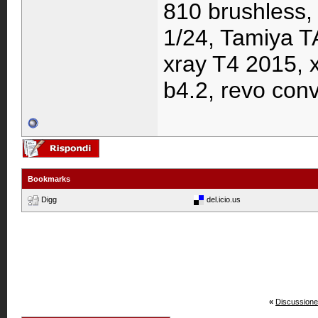
810 brushless, h
1/24, Tamiya T
xray T4 2015, 
b4.2, revo conv
Bookmarks
Digg
del.icio.us
«
Discussione