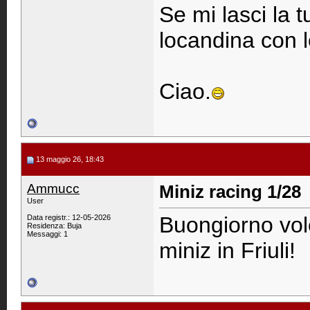
Se mi lasci la t
locandina con l
Ciao.
13 maggio 26, 18:43
Ammucc
Miniz racing 1/28
User
Buongiorno vol
Data registr.: 12-05-2026
Residenza: Buja
Messaggi: 1
miniz in Friuli!