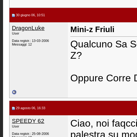
30 giugno 06, 10:51
DragonLuke
Mini-z Friuli
User
Qualcuno Sa Se 
Data registr.: 13-03-2006
Messaggi: 12
Z?
Oppure Corre 
29 agosto 06, 16:33
SPEEDY 62
Ciao, noi faqcc
User
palestra su mo
Data registr.: 25-08-2006