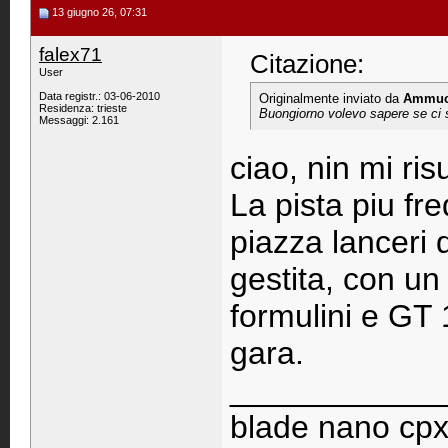
13 giugno 26, 07:31
falex71
Citazione:
User
Data registr.: 03-06-2010
Originalmente inviato da
Ammu
Residenza: trieste
Buongiorno volevo sapere se ci so
Messaggi: 2.161
ciao, nin mi risu
La pista piu fr
piazza lanceri 
gestita, con un
formulini e GT
gara.
____________
blade nano cpx,