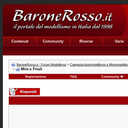
Contenuti
Community
Risorse
Varie
BaroneRosso.it - Forum Modellismo
>
Categoria Automodellismo e Motomodelli
Mini-z Friuli
Registrazione
FAQ
Community