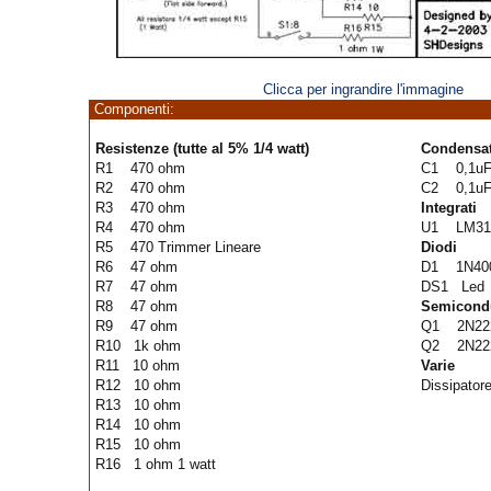
Clicca per ingrandire l'immagine
Componenti:
Resistenze (tutte al 5% 1/4 watt)
Condensat
R1 470 ohm
C1 0,1uF 
R2 470 ohm
C2 0,1uF 
R3 470 ohm
Integrati
R4 470 ohm
U1 LM31
R5 470 Trimmer Lineare
Diodi
R6 47 ohm
D1 1N40
R7 47 ohm
DS1 Led
R8 47 ohm
Semicondu
R9 47 ohm
Q1 2N22
R10 1k ohm
Q2 2N22
R11 10 ohm
Varie
R12 10 ohm
Dissipator
R13 10 ohm
R14 10 ohm
R15 10 ohm
R16 1 ohm 1 watt