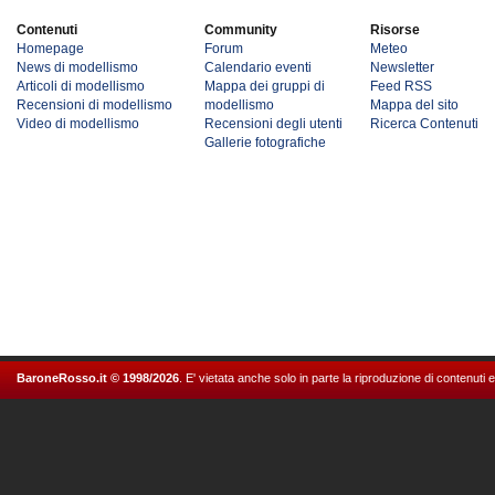
Contenuti
Community
Risorse
Homepage
Forum
Meteo
News di modellismo
Calendario eventi
Newsletter
Articoli di modellismo
Mappa dei gruppi di
Feed RSS
Recensioni di modellismo
modellismo
Mappa del sito
Video di modellismo
Recensioni degli utenti
Ricerca Contenuti
Gallerie fotografiche
BaroneRosso.it © 1998/2026
. E' vietata anche solo in parte la riproduzione di contenuti 