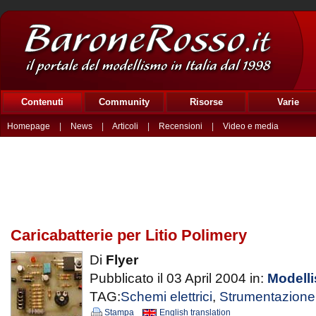
Contenuti
Community
Risorse
Varie
Homepage
|
News
|
Articoli
|
Recensioni
|
Video e media
Caricabatterie per Litio Polimery
Di
Flyer
Pubblicato il 03 April 2004 in:
Modelli
TAG:
Schemi elettrici
,
Strumentazione
Stampa
English translation