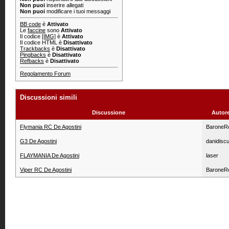
Non puoi
inserire allegati
Non puoi
modificare i tuoi messaggi
BB code
è
Attivato
Le
faccine
sono
Attivato
Il codice
[IMG]
è
Attivato
Il codice HTML è
Disattivato
Trackbacks
è
Disattivato
Pingbacks
è
Disattivato
Refbacks
è
Disattivato
Regolamento Forum
Discussioni simili
Discussione
Autor
Flymania RC De Agostini
BaroneR
G3 De Agostini
danidisc
FLAYMANIA De Agostini
laser
Viper RC De Agostini
BaroneR