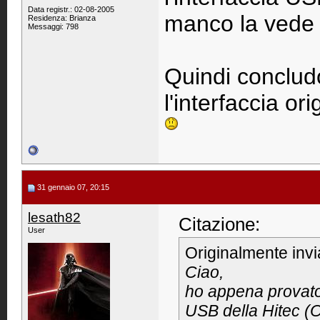
Data registr.: 02-08-2005
manco la vede 
Residenza: Brianza
Messaggi: 798
Quindi concludo
l'interfaccia ori
31 gennaio 07, 20:15
lesath82
Citazione:
User
Originalmente inv
Ciao,
ho appena provato 
USB della Hitec (O