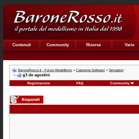
Contenuti
Community
Risorse
Varie
BaroneRosso.it - Forum Modellismo
>
Categoria Software
>
Simulatori
g3 de agostini
Registrazione
FAQ
Community