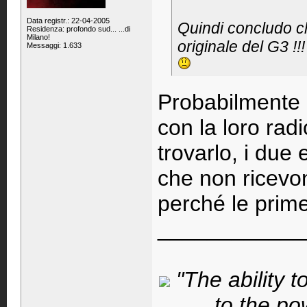
Data registr.: 22-04-2005
Quindi concludo che
Residenza: profondo sud... ...di
Milano!
originale del G3 !!!
Messaggi: 1.633
Probabilmente 
con la loro ra
trovarlo, i due
che non ricevon
perché le prime
____________
"The ability t
to the po