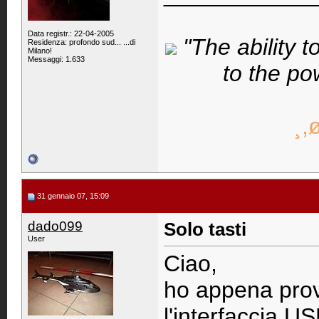
Data registr.: 22-04-2005
"The ability t
Residenza: profondo sud... ...di
Milano!
Messaggi: 1.633
to the po
¸,
31 gennaio 07, 15:09
dado099
Solo tasti
User
Ciao,
ho appena prov
l'interfaccia US