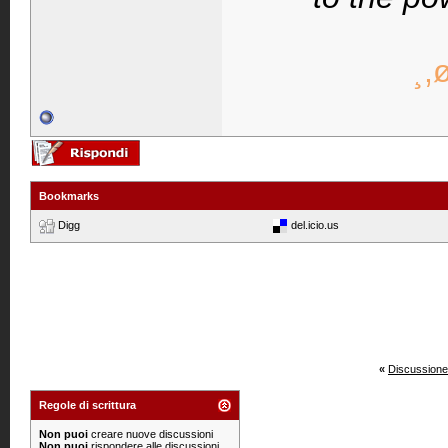
¸,
Bookmarks
Digg
del.icio.us
«
Discussione
Regole di scrittura
Non puoi
creare nuove discussioni
Non puoi
rispondere alle discussioni