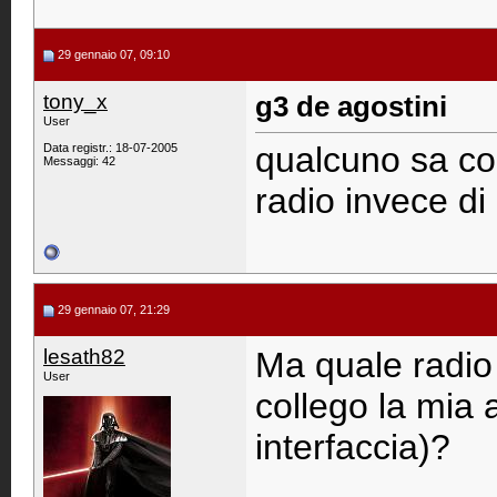
29 gennaio 07, 09:10
tony_x
g3 de agostini
User
qualcuno sa co
Data registr.: 18-07-2005
Messaggi: 42
radio invece di 
29 gennaio 07, 21:29
lesath82
Ma quale radio
User
collego la mia a
interfaccia)?
____________