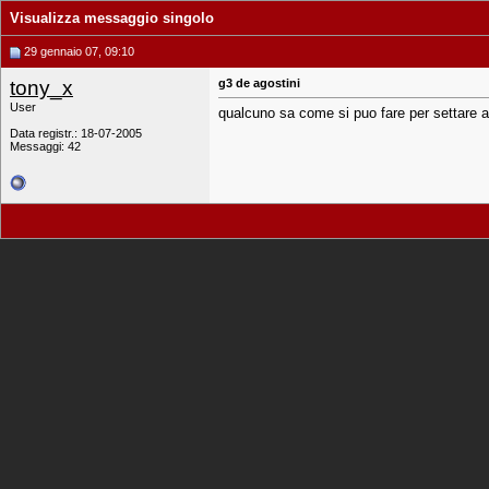
Visualizza messaggio singolo
29 gennaio 07, 09:10
tony_x
g3 de agostini
User
qualcuno sa come si puo fare per settare anc
Data registr.: 18-07-2005
Messaggi: 42