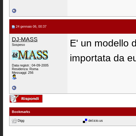
24 gennaio 06, 00:37
DJ-MASS
E' un modello 
Sospeso
importata da eu
Data registr.: 04-09-2005
Residenza: Roma
Messaggi: 256
Bookmarks
Digg
del.icio.us