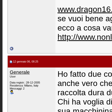
www.dragon16.a
se vuoi bene ag
ecco a cosa va
http://www.no
12 gennaio 06, 08:25
Generale
Ho fatto due con
User
anche vero che
Data registr.: 28-12-2005
Residenza: Milano, Italy
Messaggi: 2
raccolta dura d
Chi ha voglia d
sua macchinina