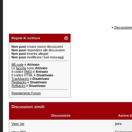
«
Discussione
Regole di scrittura
Non puoi
creare nuove discussioni
Non puoi
rispondere alle discussioni
Non puoi
inserire allegati
Non puoi
modificare i tuoi messaggi
BB code
è
Attivato
Le
faccine
sono
Attivato
Il codice
[IMG]
è
Attivato
Il codice HTML è
Disattivato
Trackbacks
è
Disattivato
Pingbacks
è
Disattivato
Refbacks
è
Disattivato
Regolamento Forum
Discussioni simili
Discussione
Autore d
Viper Jet
jetric