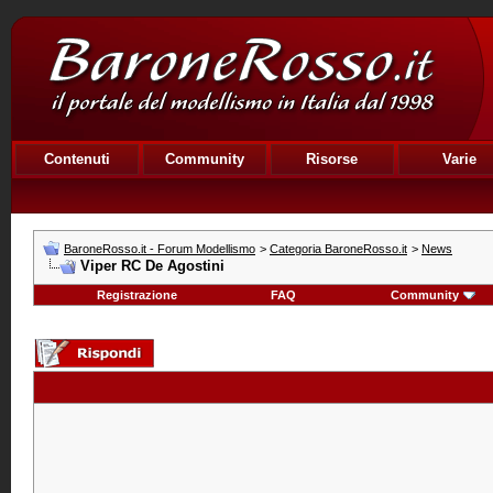
Contenuti
Community
Risorse
Varie
BaroneRosso.it - Forum Modellismo
>
Categoria BaroneRosso.it
>
News
Viper RC De Agostini
Registrazione
FAQ
Community