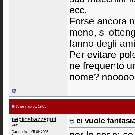
ecc.
Forse ancora m
meno, si ottengo
fanno degli ami
Per evitare po
ne frequento un
nome? nooooo
18 gennaio 06, 19:03
pepitosbazzeguti
ci vuole fantasia.
User
Data registr.: 05-09-2005