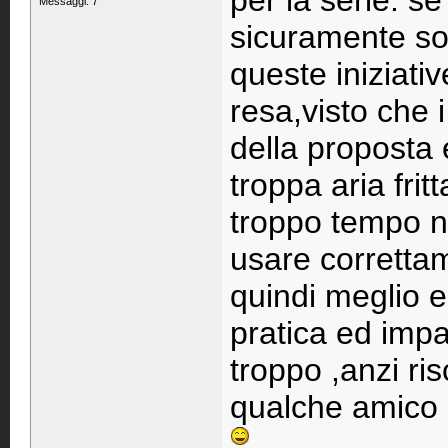
per la serie: s
Messaggi: 7
sicuramente son
queste iniziati
resa,visto che 
della proposta e
troppa aria frit
troppo tempo n
usare correttam
quindi meglio en
pratica ed impa
troppo ,anzi ris
qualche amico 