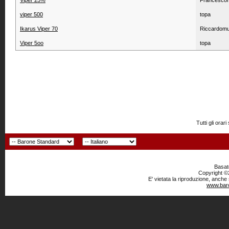
Viper 25%
Francesco
viper 500
topa
Ikarus Viper 70
Riccardom
Viper 5oo
topa
Tutti gli or
Basato
Copyright ©2
E' vietata la riproduzione, anche
www.baro