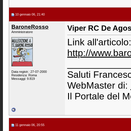
10 gennaio 06, 21:40
BaroneRosso
Viper RC De Agos
Amministratore
Link all'articolo
http://www.bar
____________
Saluti Francesc
Data registr.: 27-07-2000
Residenza: Roma
Messaggi: 9.819
WebMaster di:
Il Portale del M
11 gennaio 06, 20:55