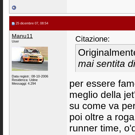
25 dicembre 07, 08:54
Manu11
Citazione:
User
Originalment
mai sentita di
Data registr.: 08-10-2006
Residenza: Udine
per essere fam
Messaggi: 4.294
meglio della je
su come va per
poi oltre a rog
runner time, o'd