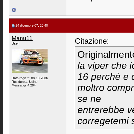
24 dicembre 07, 20:40
Manu11
Citazione:
User
Originalment
la viper che 
16 perchè e 
Data registr.: 08-10-2006
Residenza: Udine
moltro compre
Messaggi: 4.294
se ne
entrerebbe ve
corregetemi 