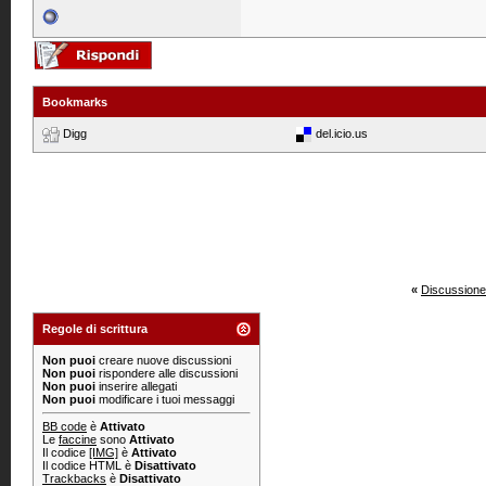
Bookmarks
Digg
del.icio.us
«
Discussione
Regole di scrittura
Non puoi
creare nuove discussioni
Non puoi
rispondere alle discussioni
Non puoi
inserire allegati
Non puoi
modificare i tuoi messaggi
BB code
è
Attivato
Le
faccine
sono
Attivato
Il codice
[IMG]
è
Attivato
Il codice HTML è
Disattivato
Trackbacks
è
Disattivato