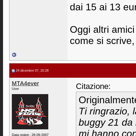
dai 15 ai 13 eu
Oggi altri amic
come si scrive,
24 dicembre 07, 20:28
MTA4ever
Citazione:
User
Originalment
Ti ringrazio,
buggy 21 da i
mi hanno cons
Data registr.: 28-09-2007