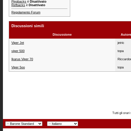
Pingbacks
è
Disattivato
Refbacks
è
Disattivato
Regolamento Forum
Discussioni simili
Discussione
Autore
Viper Jet
jetric
viper 500
topa
Ikarus Viper 70
Riccard
Viper 5oo
topa
Tutti gli or