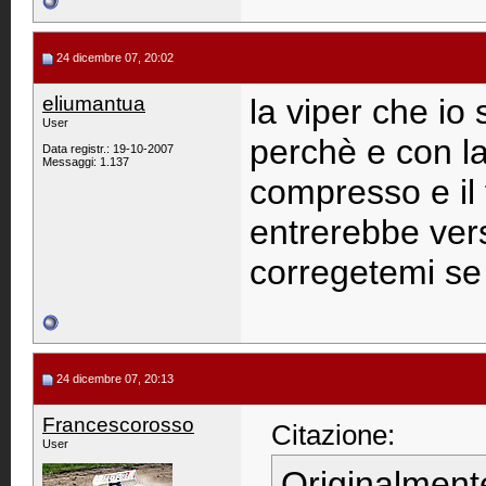
24 dicembre 07, 20:02
eliumantua
la viper che io
User
perchè e con la
Data registr.: 19-10-2007
Messaggi: 1.137
compresso e il 
entrerebbe vers
corregetemi se
24 dicembre 07, 20:13
Francescorosso
Citazione:
User
Originalment