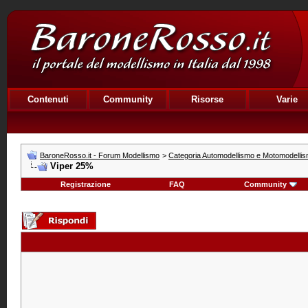
Contenuti
Community
Risorse
Varie
BaroneRosso.it - Forum Modellismo
>
Categoria Automodellismo e Motomodelli
Viper 25%
Registrazione
FAQ
Community