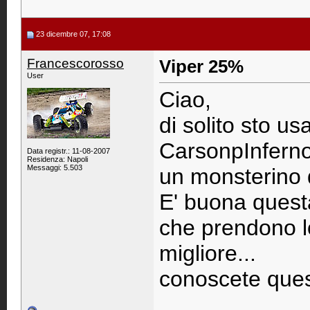
23 dicembre 07, 17:08
Francescorosso
Viper 25%
User
Ciao,
di solito sto u
CarsonpInferno
Data registr.: 11-08-2007
Residenza: Napoli
Messaggi: 5.503
un monsterino 
E' buona quest
che prendono lo
migliore...
conoscete ques