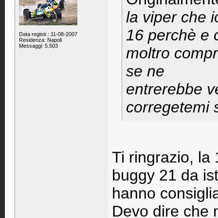
la viper che 
16 perchè e 
Data registr.: 11-08-2007
Residenza: Napoli
Messaggi: 5.503
moltro compre
se ne
entrerebbe ve
corregetemi 
Ti ringrazio, l
buggy 21 da istr
hanno consiglia
Devo dire che 