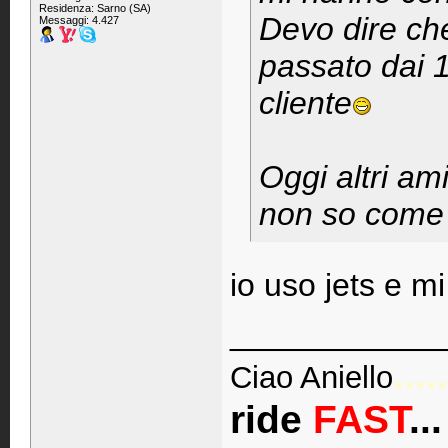
Residenza: Sarno (SA)
Devo dire ch
Messaggi: 4.427
passato dai 1
cliente
Oggi altri ami
non so come 
io uso jets e mi
____________
.....
Ciao Aniello
ride
FAST
..