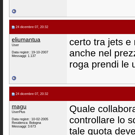
24 dicembre 07, 20:32
eliumantua
certo tra jets e
User
anche nel prez
Data registr.: 19-10-2007
Messaggi: 1.137
roga prendi le 
24 dicembre 07, 20:32
magu
Quale collaborat
UserPlus
controllare lo 
Data registr.: 10-02-2005
Residenza: Bologna
Messaggi: 3.673
tale quota deve