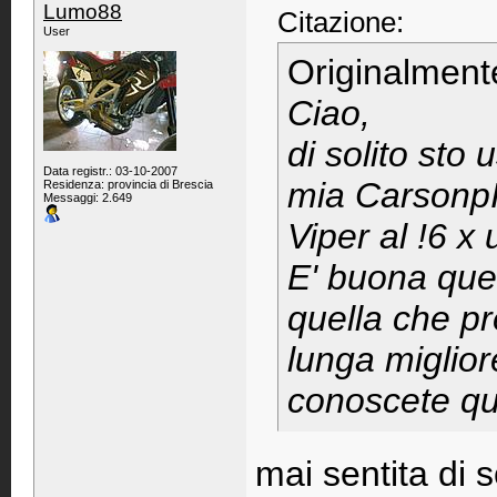
Lumo88
Citazione:
User
Originalment
Ciao,
di solito sto
Data registr.: 03-10-2007
mia CarsonpI
Residenza: provincia di Brescia
Messaggi: 2.649
Viper al !6 x
E' buona que
quella che pr
lunga migliore
conoscete qu
mai sentita di s