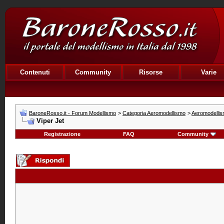
Contenuti
Community
Risorse
Varie
BaroneRosso.it - Forum Modellismo
>
Categoria Aeromodellismo
>
Aeromodellis
Viper Jet
Registrazione
FAQ
Community