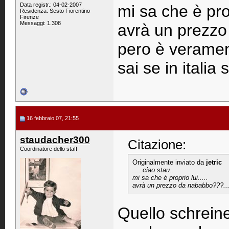
Data registr.: 04-02-2007
mi sa che è prop
Residenza: Sesto Fiorentino
Firenze
Messaggi: 1.308
avrà un prezz
pero è verament
sai se in italia 
16 febbraio 07, 21:55
staudacher300
Citazione:
Coordinatore dello staff
Originalmente inviato da
jetric
.....ciao stau..
mi sa che è proprio lui.....
avrà un prezzo da nababbo???..
Quello schreine