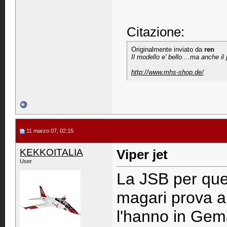
Citazione:
Originalmente inviato da
ren
Il modello e' bello....ma anche i
http://www.mhs-shop.de/
11 marzo 07, 02:15
KEKKOITALIA
Viper jet
User
La JSB per quel
magari prova a 
l'hanno in Gem