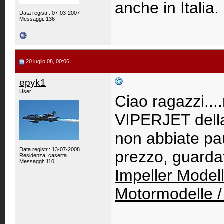
anche in Italia.
Data registr.: 07-03-2007
Messaggi: 136
20 luglio 08, 00:06
epyk1
User
Ciao ragazzi...
VIPERJET dell
non abbiate paur
Data registr.: 13-07-2008
prezzo, guardat
Residenza: caserta
Messaggi: 110
Impeller Modell
Motormodelle 