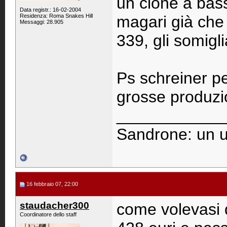
un clone a bas
Data registr.: 16-02-2004
Residenza: Roma Snakes Hill
magari già che
Messaggi: 28.905
339, gli somiglia
Ps schreiner pe
grosse produzi
____________
Sandrone: un u
16 febbraio 07, 22:00
staudacher300
come volevasi d
Coordinatore dello staff