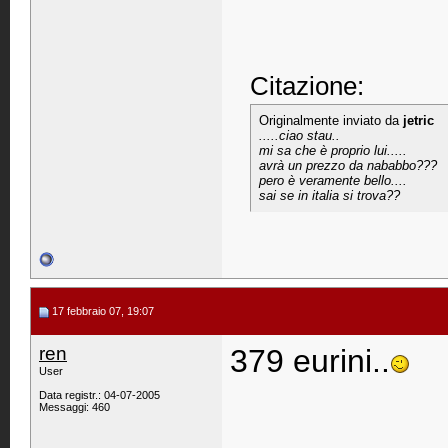
Citazione:
Originalmente inviato da
jetric
.....ciao stau..
mi sa che è proprio lui.....
avrà un prezzo da nababbo???
pero è veramente bello....
sai se in italia si trova??
17 febbraio 07, 19:07
ren
379 eurini..
User
Data registr.: 04-07-2005
Messaggi: 460