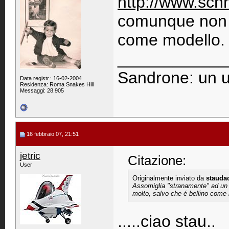
http://www.schr
comunque non n
come modello.
____________
Sandrone: un u
Data registr.: 16-02-2004
Residenza: Roma Snakes Hill
Messaggi: 28.905
16 febbraio 07, 21:51
jetric
Citazione:
User
Originalmente inviato da
stauda
Assomiglia "stranamente" ad un
molto, salvo che é bellino come
.....ciao stau..