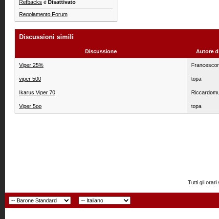
Refbacks
è
Disattivato
Regolamento Forum
Discussioni simili
Discussione
Autore d
Viper 25%
Francesco
viper 500
topa
Ikarus Viper 70
Riccardom
Viper 5oo
topa
Tutti gli or