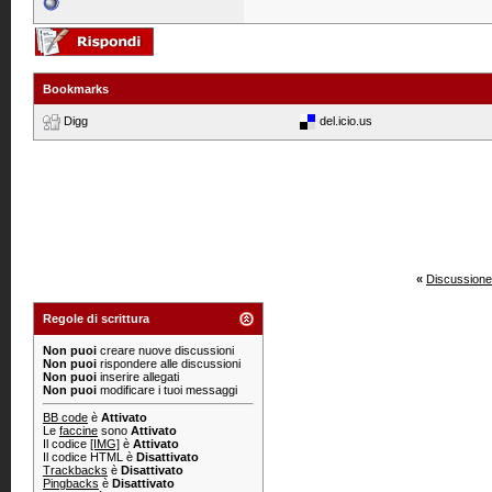
Bookmarks
Digg
del.icio.us
«
Discussione
Regole di scrittura
Non puoi
creare nuove discussioni
Non puoi
rispondere alle discussioni
Non puoi
inserire allegati
Non puoi
modificare i tuoi messaggi
BB code
è
Attivato
Le
faccine
sono
Attivato
Il codice
[IMG]
è
Attivato
Il codice HTML è
Disattivato
Trackbacks
è
Disattivato
Pingbacks
è
Disattivato