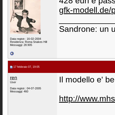
428 euri e pass
gfk-modell.de/
____________
Sandrone: un u
Data registr.: 16-02-2004
Residenza: Roma Snakes Hill
Messaggi: 28.905
17 febbraio 07, 19:05
ren
Il modello e' b
User
Data registr.: 04-07-2005
Messaggi: 460
http://www.mhs