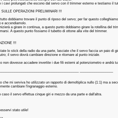
 i cavi prolungati che escono dal servo con il trimmer esterno e testiamo il tut
E SULLE OPERAZIONI PRELIMINARI !!!
tutto dobbiamo trovare il punto di riposo del servo; per far questo colleghiamo
) e accendiamolo.
inizierà a girare in continua, a questo punto dobbiamo girare la rotellina del trim
rmarsi. A questo punto fissiamo il tubetto di ottone alla vite del trimmer.
NZIONE !!!
ate lo stick della radio da una parte, lasciate che il servo faccia un paio di gir
tro; il servo dovrà cambiare direzione e ritornare al punto iniziale.
o non dovesse accadere invertite i due fili esterni al potenziometro e andrà tu
___________________________________________ __________________
o che mi serviva ho utilizzato un rapporto di demoltiplica nullo (1:1) ma a sec
mente cambiare l'ingranaggio esterno.
 caso il servo effettua cinque giri e mezzo da una parte e dall'altra.
esservi stato utile!
ca