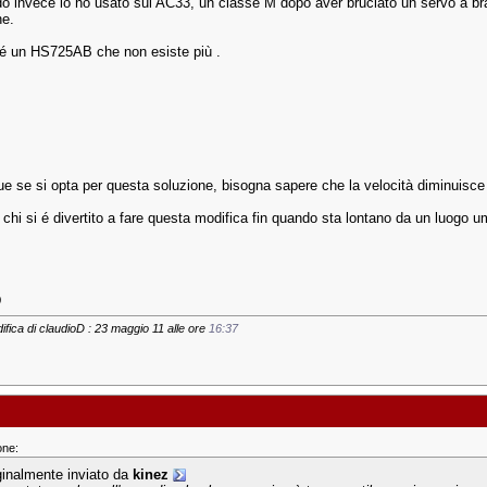
do invece lo ho usato sul AC33, un classe M dopo aver bruciato un servo a br
ne.
é un HS725AB che non esiste più .
 se si opta per questa soluzione, bisogna sapere che la velocità diminuisce 
 chi si é divertito a fare questa modifica fin quando sta lontano da un luogo u
D
ifica di claudioD : 23 maggio 11 alle ore
16:37
one:
ginalmente inviato da
kinez