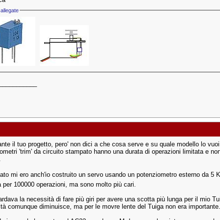
allegate
___________
nte il tuo progetto, pero' non dici a che cosa serve e su quale modello lo vuoi 
iometri 'trim' da circuito stampato hanno una durata di operazioni limitata e n
.
ato mi ero anch'io costruito un servo usando un potenziometro esterno da 5 Ko
a per 100000 operazioni, ma sono molto più cari.
rdava la necessità di fare più giri per avere una scotta più lunga per il mio Tu
ità comunque diminuisce, ma per le movre lente del Tuiga non era importante