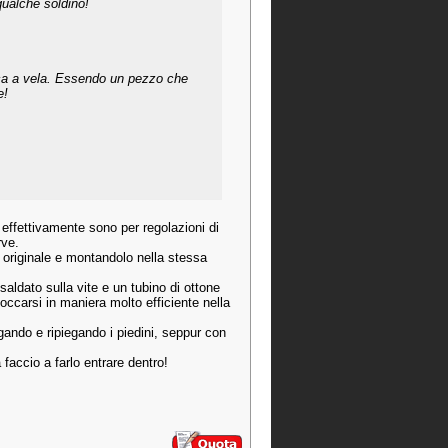
qualche soldino!
arca a vela. Essendo un pezzo che
e!
 effettivamente sono per regolazioni di
rve.
 originale e montandolo nella stessa
ldato sulla vite e un tubino di ottone
loccarsi in maniera molto efficiente nella
egando e ripiegando i piedini, seppur con
faccio a farlo entrare dentro!