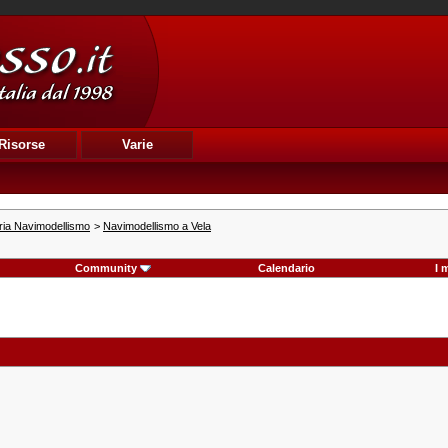
Risorse
Varie
ria Navimodellismo
>
Navimodellismo a Vela
Community
Calendario
I 