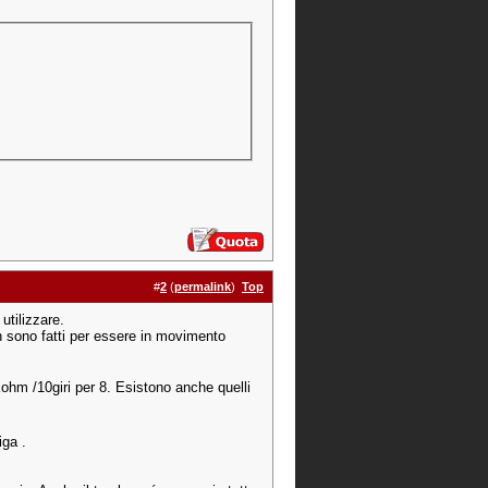
#
2
(
permalink
)
Top
utilizzare.
on sono fatti per essere in movimento
hm /10giri per 8. Esistono anche quelli
iga .
.