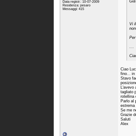
Già
Data registr.: 10-07-2009
Residenza: pesaro
Messaggi: 415
Vi 
non
Per
....
Cia
Ciao Luc
fino... i
Stavo fa
posizione
L'avevo 
tagliato 
rotellina
Parlo al 
estrema d
Se me ne 
Grazie de
Saluti
Alex