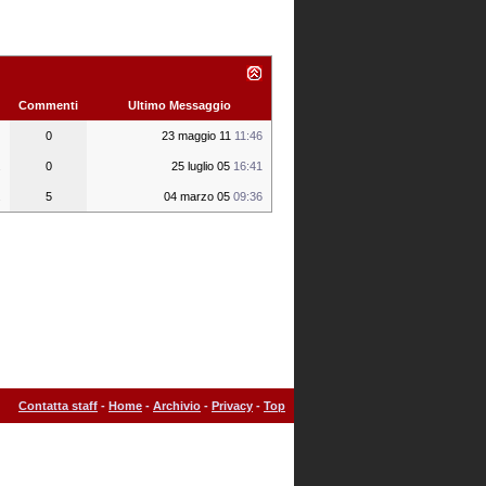
Commenti
Ultimo Messaggio
0
23 maggio 11
11:46
.
0
25 luglio 05
16:41
.
5
04 marzo 05
09:36
Contatta staff
-
Home
-
Archivio
-
Privacy
-
Top