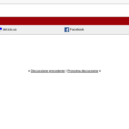
del.icio.us
Facebook
«
Discussione precedente
|
Prossima discussione
»