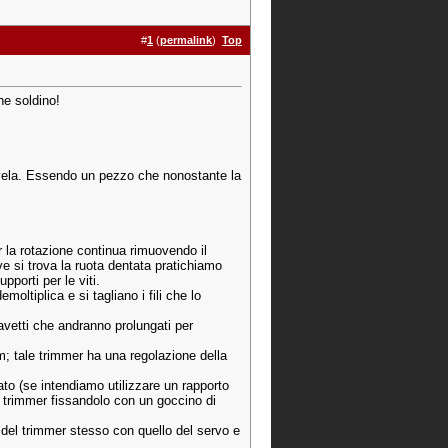
#
1
(
permalink
)
Top
he soldino!
 a vela. Essendo un pezzo che nonostante la
r la rotazione continua rimuovendo il
ve si trova la ruota dentata pratichiamo
porti per le viti.
moltiplica e si tagliano i fili che lo
cavetti che andranno prolungati per
; tale trimmer ha una regolazione della
o (se intendiamo utilizzare un rapporto
l trimmer fissandolo con un goccino di
 del trimmer stesso con quello del servo e