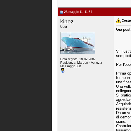
23 maggio 11, 11:54
kinez
Costr
User
Già post
Vi illus
semplicit
Data registr.: 18-02-2007
Residenza: Marcon - Venezia
Per l'op
Messaggi: 598
Prima ope
fermo in 
una fines
Una volta
collegan
Si pratic
agevolar
Acquisti
resistenz
Da un ve
di demol
ciano.
Costruia
fissiamo