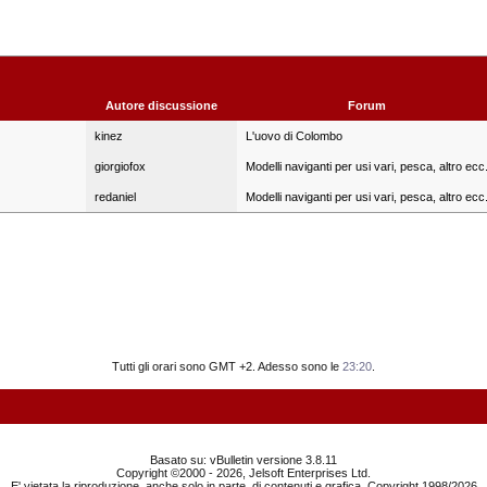
Autore discussione
Forum
kinez
L'uovo di Colombo
giorgiofox
Modelli naviganti per usi vari, pesca, altro ecc
redaniel
Modelli naviganti per usi vari, pesca, altro ecc
Tutti gli orari sono GMT +2. Adesso sono le
23:20
.
Basato su: vBulletin versione 3.8.11
Copyright ©2000 - 2026, Jelsoft Enterprises Ltd.
E' vietata la riproduzione, anche solo in parte, di contenuti e grafica. Copyright 1998/2026