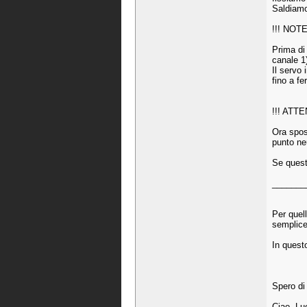
Saldiamo
!!! NOT
Prima di 
canale 1
Il servo 
fino a fe
!!! ATTE
Ora spost
punto neu
Se quest
_______
Per quell
semplice
In questo
Spero di 
Ciao, Lu