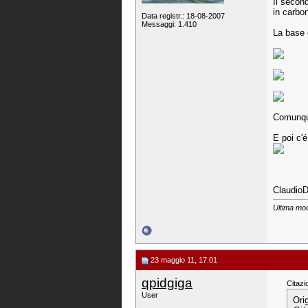
Il secon
in carbo
Data registr.: 18-08-2007
Messaggi: 1.410
La base 
Comunque
E poi c'é
Claudio
Ultima mod
23 maggio 11, 17:01
qpidgiga
Citazi
User
Ori