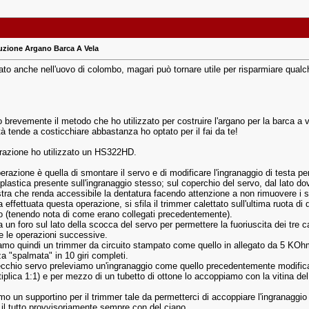
uzione Argano Barca A Vela
ato anche nell'uovo di colombo, magari può tornare utile per risparmiare qualc
tro brevemente il metodo che ho utilizzato per costruire l'argano per la barca
à tende a costicchiare abbastanza ho optato per il fai da te!
erazione ho utilizzato un HS322HD.
razione è quella di smontare il servo e di modificare l'ingranaggio di testa pe
plastica presente sull'ingranaggio stesso; sul coperchio del servo, dal lato do
tra che renda accessibile la dentatura facendo attenzione a non rimuovere i sup
 effettuata questa operazione, si sfila il trimmer calettato sull'ultima ruota di de
o (tenendo nota di come erano collegati precedentemente).
a un foro sul lato della scocca del servo per permettere la fuoriuscita dei tre 
e le operazioni successive.
amo quindi un trimmer da circuito stampato come quello in allegato da 5 KOhm
a "spalmata" in 10 giri completi.
cchio servo preleviamo un'ingranaggio come quello precedentemente modificat
tiplica 1:1) e per mezzo di un tubetto di ottone lo accoppiamo con la vitina de
mo un supportino per il trimmer tale da permetterci di accoppiare l'ingranaggio
 il tutto provvisoriamente sempre con del ciano.