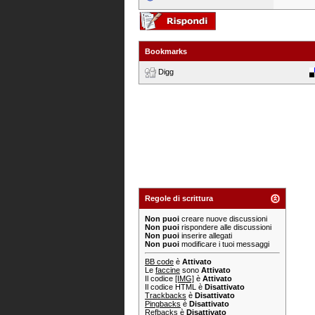
Bookmarks
Digg
Regole di scrittura
Non puoi
creare nuove discussioni
Non puoi
rispondere alle discussioni
Non puoi
inserire allegati
Non puoi
modificare i tuoi messaggi
BB code
è
Attivato
Le
faccine
sono
Attivato
Il codice
[IMG]
è
Attivato
Il codice HTML è
Disattivato
Trackbacks
è
Disattivato
Pingbacks
è
Disattivato
Refbacks
è
Disattivato