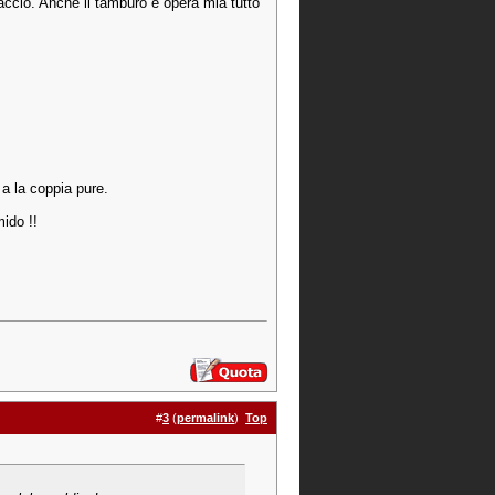
accio. Anche il tamburo é opera mia tutto
a la coppia pure.
mido !!
#
3
(
permalink
)
Top