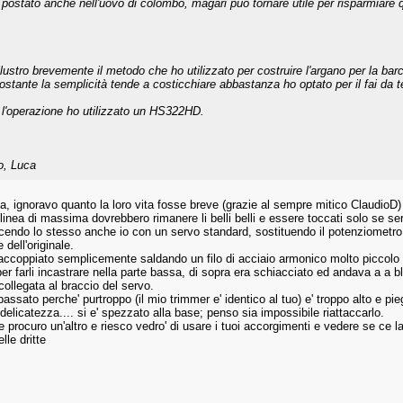
 postato anche nell'uovo di colombo, magari può tornare utile per risparmiare 
illustro brevemente il metodo che ho utilizzato per costruire l'argano per la b
ostante la semplicità tende a costicchiare abbastanza ho optato per il fai da t
 l'operazione ho utilizzato un HS322HD.
o, Luca
a, ignoravo quanto la loro vita fosse breve (grazie al sempre mitico ClaudioD)
n linea di massima dovrebbero rimanere li belli belli e essere toccati solo se se
cendo lo stesso anche io con un servo standard, sostituendo il potenziometro
 dell'originale.
accoppiato semplicemente saldando un filo di acciaio armonico molto piccolo sa
per farli incastrare nella parte bassa, di sopra era schiacciato ed andava a a b
 collegata al braccio del servo.
passato perche' purtroppo (il mio trimmer e' identico al tuo) e' troppo alto e pi
elicatezza.... si e' spezzato alla base; penso sia impossibile riattaccarlo.
procuro un'altro e riesco vedro' di usare i tuoi accorgimenti e vedere se ce la 
lle dritte