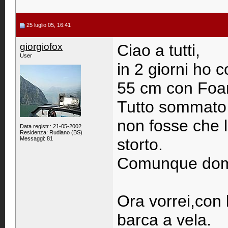
25 luglio 05, 16:41
giorgiofox
Ciao a tutti,
User
in 2 giorni ho 
55 cm con Foa
Tutto sommato i
non fosse che l
Data registr.: 21-05-2002
Residenza: Rudiano (BS)
Messaggi: 81
storto.
Comunque domen
Ora vorrei,con 
barca a vela.