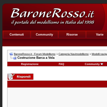
Contenuti
Community
Risorse
Varie
BaroneRosso.it - Forum Modellismo
>
Categoria Navimodellismo
>
Modelli naviga
Costruzione Barca a Vela
Registrazione
FAQ
Community