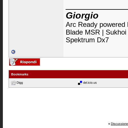
____________
Giorgio
Arc Ready powered b
Blade MSR | Sukhoi 
Spektrum Dx7
Bookmarks
Digg
del.icio.us
«
Discussione