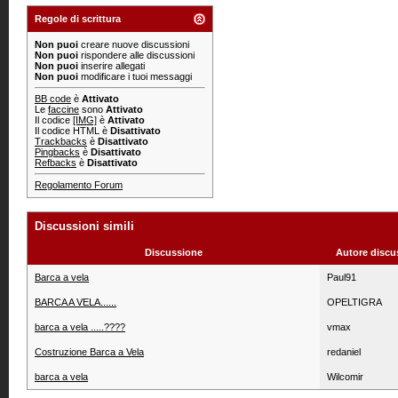
Regole di scrittura
Non puoi
creare nuove discussioni
Non puoi
rispondere alle discussioni
Non puoi
inserire allegati
Non puoi
modificare i tuoi messaggi
BB code
è
Attivato
Le
faccine
sono
Attivato
Il codice
[IMG]
è
Attivato
Il codice HTML è
Disattivato
Trackbacks
è
Disattivato
Pingbacks
è
Disattivato
Refbacks
è
Disattivato
Regolamento Forum
Discussioni simili
Discussione
Autore discu
Barca a vela
Paul91
BARCA A VELA......
OPELTIGRA
barca a vela .....????
vmax
Costruzione Barca a Vela
redaniel
barca a vela
Wilcomir