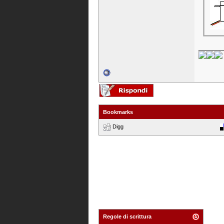
_______
Bookmarks
Digg
Regole di scrittura