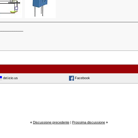
___________
del.icio.us
Facebook
«
Discussione precedente
|
Prossima discussione
»