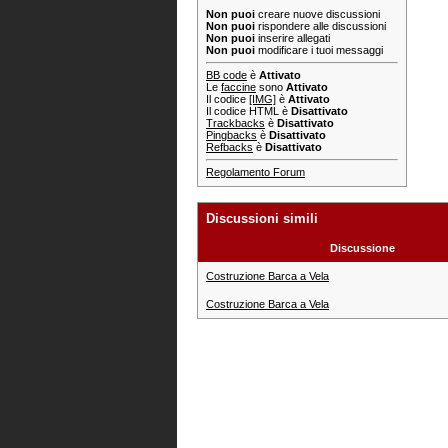
Non puoi
creare nuove discussioni
Non puoi
rispondere alle discussioni
Non puoi
inserire allegati
Non puoi
modificare i tuoi messaggi
BB code
è
Attivato
Le
faccine
sono
Attivato
Il codice
[IMG]
è
Attivato
Il codice HTML è
Disattivato
Trackbacks
è
Disattivato
Pingbacks
è
Disattivato
Refbacks
è
Disattivato
Regolamento Forum
Discussioni simili
Discussione
Costruzione Barca a Vela
Costruzione Barca a Vela