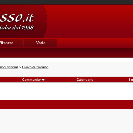
Risorse
Varie
ioni generali
>
L'uovo di Colombo
Community
Calendario
I 