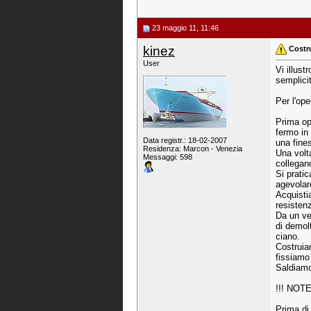
23 maggio 11, 11:46
kinez
Costr
User
Vi illus
semplicit
Per l'op
Prima ope
fermo in 
Data registr.: 18-02-2007
una fines
Residenza: Marcon - Venezia
Una volta
Messaggi: 598
collegan
Si pratic
agevolar
Acquisti
resistenz
Da un ve
di demol
ciano.
Costruia
fissiamo
Saldiamo
!!! NOT
Prima di 