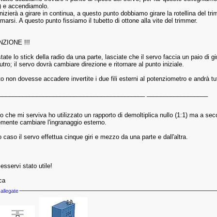
) e accendiamolo.
inizierà a girare in continua, a questo punto dobbiamo girare la rotellina del trim
rmarsi. A questo punto fissiamo il tubetto di ottone alla vite del trimmer.
NZIONE !!!
ate lo stick della radio da una parte, lasciate che il servo faccia un paio di gir
tro; il servo dovrà cambiare direzione e ritornare al punto iniziale.
o non dovesse accadere invertite i due fili esterni al potenziometro e andrà tu
___________________________________________ __________________
o che mi serviva ho utilizzato un rapporto di demoltiplica nullo (1:1) ma a sec
mente cambiare l'ingranaggio esterno.
 caso il servo effettua cinque giri e mezzo da una parte e dall'altra.
esservi stato utile!
ca
allegate