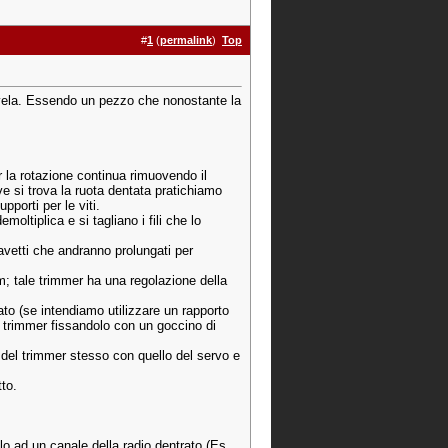
#
1
(
permalink
)
Top
 a vela. Essendo un pezzo che nonostante la
r la rotazione continua rimuovendo il
ve si trova la ruota dentata pratichiamo
porti per le viti.
moltiplica e si tagliano i fili che lo
cavetti che andranno prolungati per
; tale trimmer ha una regolazione della
o (se intendiamo utilizzare un rapporto
l trimmer fissandolo con un goccino di
 del trimmer stesso con quello del servo e
to.
lo ad un canale della radio dentrato (Es.