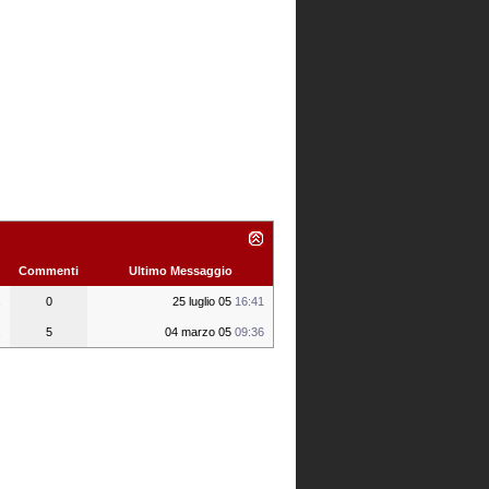
Commenti
Ultimo Messaggio
.
0
25 luglio 05
16:41
.
5
04 marzo 05
09:36