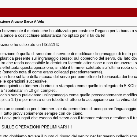
uzione Argano Barca A Vela
tro brevemente il metodo che ho utilizzato per costruire l'argano per la barca
à tende a costicchiare abbastanza ho optato per il fai da te!
erazione ho utilizzato un HS322HD.
razione è quella di smontare il servo e di modificare l'ingranaggio di testa pe
plastica presente sull'ingranaggio stesso; sul coperchio del servo, dal lato do
tra che renda accessibile la dentatura facendo attenzione a non rimuovere i sup
 effettuata questa operazione, si sfila il trimmer calettato sull'ultima ruota di de
o (tenendo nota di come erano collegati precedentemente).
a un foro sul lato della scocca del servo per permettere la fuoriuscita dei tre 
e le operazioni successive.
amo quindi un trimmer da circuito stampato come quello in allegato da 5 KOhm
a "spalmata" in 10 giri completi.
cchio servo preleviamo un'ingranaggio come quello precedentemente modificat
tiplica 1:1) e per mezzo di un tubetto di ottone lo accoppiamo con la vitina de
mo un supportino per il trimmer tale da permetterci di accoppiare l'ingranaggio
 il tutto provvisoriamente sempre con del ciano.
 i cavi prolungati che escono dal servo con il trimmer esterno e testiamo il tut
E SULLE OPERAZIONI PRELIMINARI !!!
tutto dobbiamo trovare il punto di riposo del servo; per far questo colleghiamo