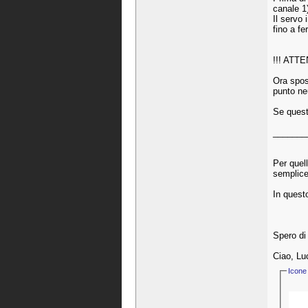
canale 1
Il servo 
fino a fe
!!! ATTE
Ora spost
punto neu
Se quest
_______
Per quell
semplice
In questo
Spero di 
Ciao, Lu
Icone 