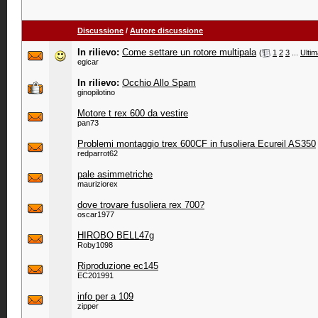
Discussione
/
Autore discussione
In rilievo:
Come settare un rotore multipala
‎
(
1
2
3
...
Ultim
egicar
In rilievo:
Occhio Allo Spam
ginopilotino
Motore t rex 600 da vestire
pan73
Problemi montaggio trex 600CF in fusoliera Ecureil AS350
redparrot62
pale asimmetriche
mauriziorex
dove trovare fusoliera rex 700?
oscar1977
HIROBO BELL47g
Roby1098
Riproduzione ec145
EC201991
info per a 109
zipper