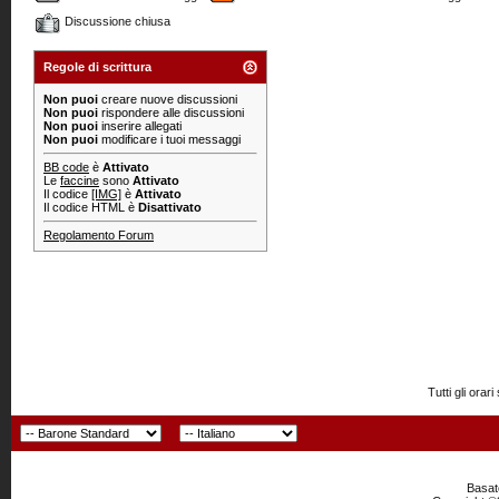
Discussione chiusa
Regole di scrittura
Non puoi
creare nuove discussioni
Non puoi
rispondere alle discussioni
Non puoi
inserire allegati
Non puoi
modificare i tuoi messaggi
BB code
è
Attivato
Le
faccine
sono
Attivato
Il codice
[IMG]
è
Attivato
Il codice HTML è
Disattivato
Regolamento Forum
Tutti gli or
Basato