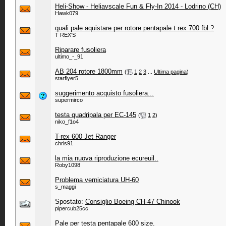
Heli-Show - Heliavscale Fun & Fly-In 2014 - Lodrino (CH)
Hawk079
quali pale aquistare per rotore pentapale t rex 700 fbl ?
T REX'S
Riparare fusoliera
ultimo_-_91
AB 204 rotore 1800mm
‎
(
1
2
3
...
Ultima pagina
)
starflyer5
suggerimento acquisto fusoliera...
supermirco
testa quadripala per EC-145
‎
(
1
2
)
niko_f1o4
T-rex 600 Jet Ranger
chris91
la mia nuova riproduzione ecureuil..
Roby1098
Problema verniciatura UH-60
s_maggi
Spostato:
Consiglio Boeing CH-47 Chinook
pipercub25cc
Pale per testa pentapale 600 size.