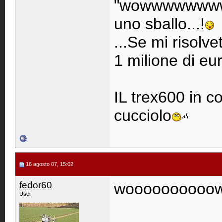
"wowwwwwwwwww
uno sballo...!
...Se mi risolve
1 milione di eur
IL trex600 in c
cucciolo
16 agosto 07, 15:02
fedor60
woooooooooo
User