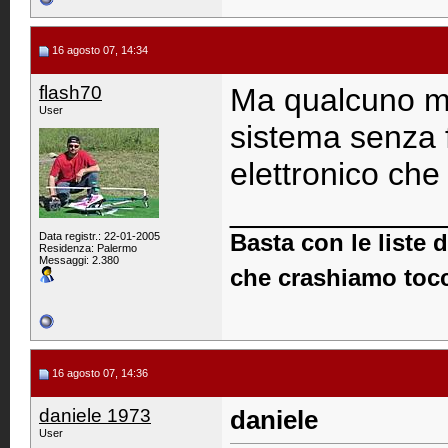
16 agosto 07, 14:34
flash70
Ma qualcuno mi
User
sistema senza f
elettronico che 
____________
Data registr.: 22-01-2005
Basta con le liste
Residenza: Palermo
Messaggi: 2.380
che crashiamo tocc
16 agosto 07, 14:36
daniele 1973
daniele
User