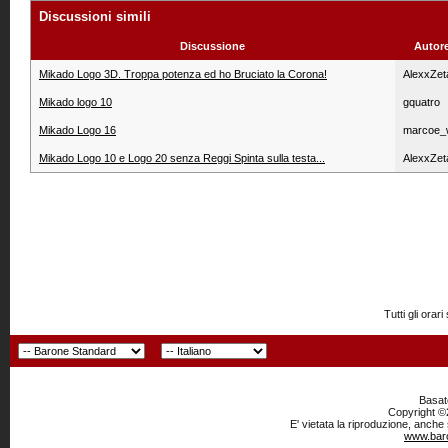
Discussioni simili
Discussione
Autor
Mikado Logo 3D. Troppa potenza ed ho Bruciato la Corona!
AlexxZet
Mikado logo 10
gquatro
Mikado Logo 16
marcoe_
Mikado Logo 10 e Logo 20 senza Reggi Spinta sulla testa...
AlexxZet
Tutti gli or
Basato
Copyright ©2
E' vietata la riproduzione, anche
www.baro