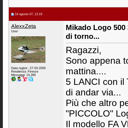
16 agosto 07, 13:19
AlexxZeta
Mikado Logo 500 3
User
di torno...
Ragazzi,
Sono appena to
mattina....
Data registr.: 27-03-2005
Residenza: Firenze
Messaggi: 14.280
5 LANCI con il 
di andar via...
Più che altro pe
"PICCOLO" Logo
Il modello FA