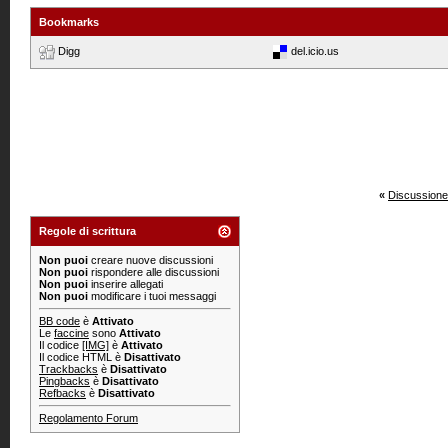
Bookmarks
Digg
del.icio.us
«
Discussione
Regole di scrittura
Non puoi
creare nuove discussioni
Non puoi
rispondere alle discussioni
Non puoi
inserire allegati
Non puoi
modificare i tuoi messaggi
BB code
è
Attivato
Le
faccine
sono
Attivato
Il codice
[IMG]
è
Attivato
Il codice HTML è
Disattivato
Trackbacks
è
Disattivato
Pingbacks
è
Disattivato
Refbacks
è
Disattivato
Regolamento Forum