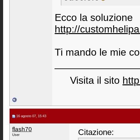
Ecco la soluzione
http://customhelip
Ti mando le mie c
_______________
Visita il sito
http
16 agosto 07, 15:43
flash70
Citazione:
User