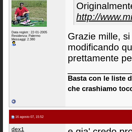
Originalment
http://www.mi
Data registr.: 22-01-2005
Grazie mille, s
Residenza: Palermo
Messaggi: 2.380
modificando qu
prettamente pe
____________
Basta con le liste
che crashiamo tocc
16 agosto 07, 15:52
dex1
e gia' credo pr