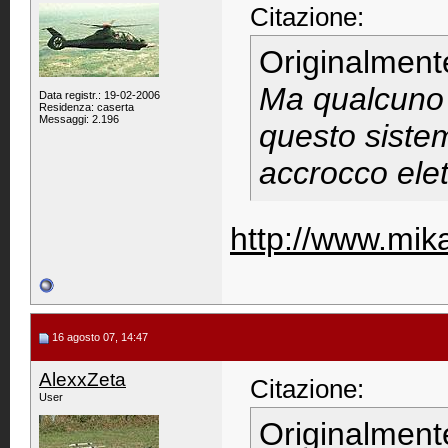
Citazione:
Originalment
Ma qualcuno 
Data registr.: 19-02-2006
Residenza: caserta
Messaggi: 2.196
questo sistem
accrocco elet
http://www.mika
16 agosto 07, 14:47
AlexxZeta
Citazione:
User
Originalment