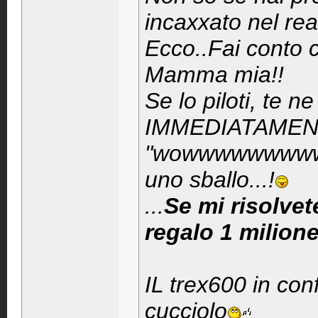
incaxxato nel real
Ecco..Fai conto 
Mamma mia!!
Se lo piloti, te n
IMMEDIATAMENTE,
"wowwwwwwwwwww
uno sballo...!
...
Se mi risolvet
regalo 1 milione
IL trex600 in con
cucciolo