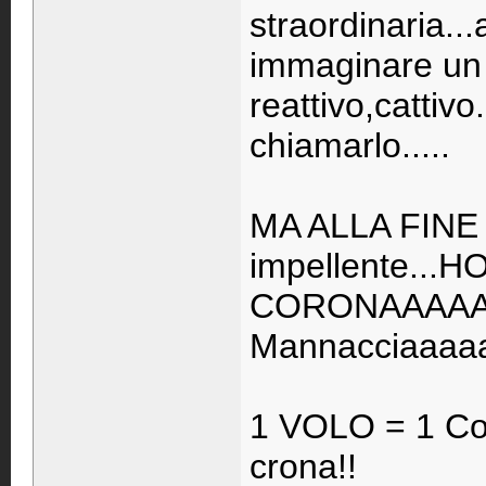
straordinaria..
immaginare un e
reattivo,cattiv
chiamarlo.....
MA ALLA FINE L
impellente..
CORONAAAAA
Mannacciaaaaa
1 VOLO = 1 Coro
crona!!