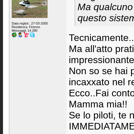
Ma qualcuno 
questo sistem
Data registr.: 27-03-2005
Residenza: Firenze
Messaggi: 14.280
Tecnicamente..
Ma all'atto pra
impressionante.
Non so se hai p
incaxxato nel re
Ecco..Fai conto
Mamma mia!!
Se lo piloti, te
IMMEDIATAMENT