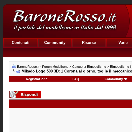
Contenuti
Community
Risorse
Varie
BaroneRosso.it - Forum Modellismo
>
Categoria Elimodellismo
>
Elimodellismo i
Mikado Logo 500 3D: 1 Corona al giorno, toglie il meccanico 
Registrazione
FAQ
Community