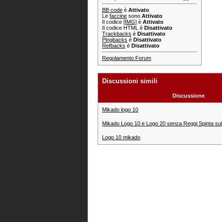
BB code
è
Attivato
Le
faccine
sono
Attivato
Il codice
[IMG]
è
Attivato
Il codice HTML è
Disattivato
Trackbacks
è
Disattivato
Pingbacks
è
Disattivato
Refbacks
è
Disattivato
Regolamento Forum
Discussioni simili
Discussione
Mikado logo 10
Mikado Logo 10 e Logo 20 senza Reggi Spinta sulla
Logo 10 mikado