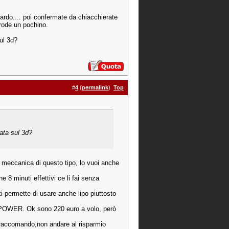
uardo.... poi confermate da chiacchierate
 rode un pochino.
sul 3d?
#
4
(
permalink
)
Top
sata sul 3d?
a meccanica di questo tipo, lo vuoi anche
8 minuti effettivi ce li fai senza
ti permette di usare anche lipo piuttosto
GHTPOWER. Ok sono 220 euro a volo, però
 raccomando,non andare al risparmio