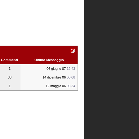
Commenti
Ultimo Messaggio
1
06 giugno 07
12:43
33
14 dicembre 06
00:08
1
12 maggio 06
00:34