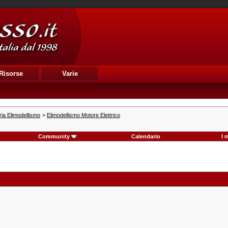
Risorse
Varie
ia Elimodellismo
>
Elimodellismo Motore Elettrico
Community
Calendario
I 