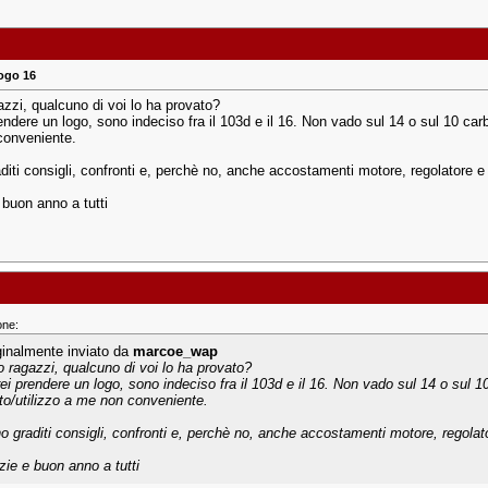
ogo 16
azzi, qualcuno di voi lo ha provato?
endere un logo, sono indeciso fra il 103d e il 16. Non vado sul 14 o sul 10 carb
onveniente.
diti consigli, confronti e, perchè no, anche accostamenti motore, regolatore e 
 buon anno a tutti
one:
ginalmente inviato da
marcoe_wap
o ragazzi, qualcuno di voi lo ha provato?
rei prendere un logo, sono indeciso fra il 103d e il 16. Non vado sul 14 o sul 1
to/utilizzo a me non conveniente.
o graditi consigli, confronti e, perchè no, anche accostamenti motore, regolato
zie e buon anno a tutti