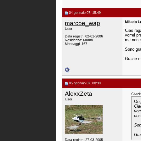
04 gennaio 07, 15:49
marcoe_wap
Mikado L
User
Ciao rag
vorrei pr
Data registr.: 02-01-2006
me non c
Residenza: Milano
Messaggi: 167
Sono gra
Grazie e
05 gennaio 07, 00:39
AlexxZeta
Citazi
User
Ori
Cia
vor
cos
Son
Gra
Data registr.: 27-03-2005