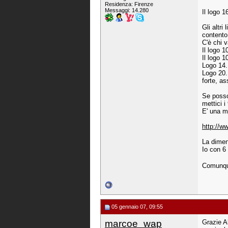
Residenza: Firenze
Messaggi: 14.280
Il logo 1
Gli altri
contento 
C'è chi v
Il logo 1
Il logo 1
Logo 14.
Logo 20..
forte, as
Se posso
mettici 
E' una m
http://w
La dimen
Io con 6 
Comunque
05 gennaio 07, 09:55
marcoe_wap
Grazie A