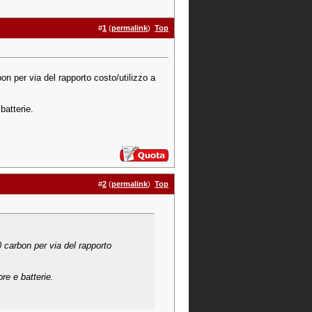
#
1
(
permalink
)
Top
on per via del rapporto costo/utilizzo a
batterie.
#
2
(
permalink
)
Top
0 carbon per via del rapporto
re e batterie.