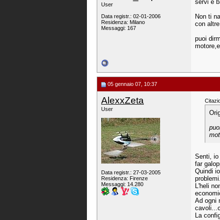
servi e b
User
Non ti n
Data registr.: 02-01-2006
Residenza: Milano
con altr
Messaggi: 167
puoi dirm
motore,es
05 gennaio 07, 10:37
AlexxZeta
Citazi
User
Ori
puo
mot
Senti, i
far galop
Quindi i
Data registr.: 27-03-2005
problemi
Residenza: Firenze
Messaggi: 14.280
L'heli no
economic
Ad ogni 
cavoli...
La confi