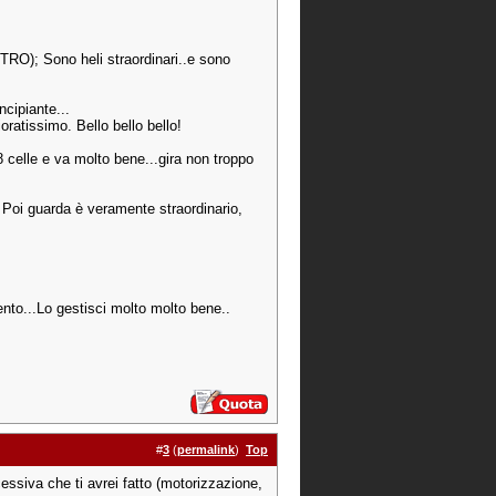
OSTRO); Sono heli straordinari..e sono
ncipiante...
ratissimo. Bello bello bello!
8 celle e va molto bene...gira non troppo
! Poi guarda è veramente straordinario,
nto...Lo gestisci molto molto bene..
#
3
(
permalink
)
Top
essiva che ti avrei fatto (motorizzazione,