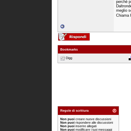
perchè po
Daltronde
meglio s
Chiama h
Bookmarks
Digg
Regole di scrittura
Non puoi
creare nuove discussioni
Non puoi
rispondere alle discussioni
Non puoi
inserire allegati
Non puoi
modificare i tuoi messaggi