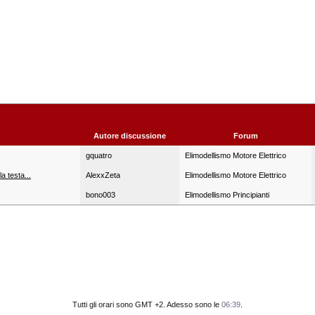
Autore discussione
Forum
gquatro
Elimodellismo Motore Elettrico
 testa...
AlexxZeta
Elimodellismo Motore Elettrico
bono003
Elimodellismo Principianti
Tutti gli orari sono GMT +2. Adesso sono le
06:39
.