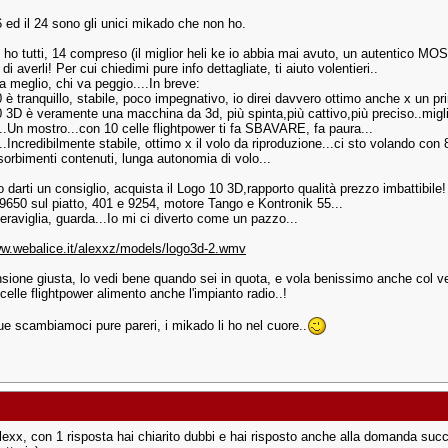
6 ed il 24 sono gli unici mikado che non ho.
 li ho tutti, 14 compreso (il miglior heli ke io abbia mai avuto, un autentico M
di averli! Per cui chiedimi pure info dettagliate, ti aiuto volentieri..
a meglio, chi va peggio....In breve:
0 è tranquillo, stabile, poco impegnativo, io direi davvero ottimo anche x un pri
0 3D è veramente una macchina da 3d, più spinta,più cattivo,più preciso..miglio
..Un mostro...con 10 celle flightpower ti fa SBAVARE, fa paura...
.Incredibilmente stabile, ottimo x il volo da riproduzione...ci sto volando con 
sorbimenti contenuti, lunga autonomia di volo...
 darti un consiglio, acquista il Logo 10 3D,rapporto qualità prezzo imbattibile
i 9650 sul piatto, 401 e 9254, motore Tango e Kontronik 55...
eraviglia, guarda...Io mi ci diverto come un pazzo...
ww.webalice.it/alexxz/models/logo3d-2.wmv
sione giusta, lo vedi bene quando sei in quota, e vola benissimo anche col ve
celle flightpower alimento anche l'impianto radio..!
 scambiamoci pure pareri, i mikado li ho nel cuore..
lexx, con 1 risposta hai chiarito dubbi e hai risposto anche alla domanda succ