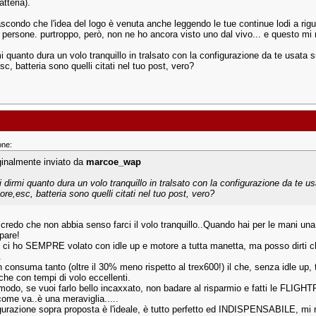
atteria).
ascondo che l'idea del logo è venuta anche leggendo le tue continue lodi a rig
e persone. purtroppo, però, non ne ho ancora visto uno dal vivo... e questo mi
i quanto dura un volo tranquillo in tralsato con la configurazione da te usata 
c, batteria sono quelli citati nel tuo post, vero?
one:
ginalmente inviato da
marcoe_wap
i dirmi quanto dura un volo tranquillo in tralsato con la configurazione da te u
ore,esc, batteria sono quelli citati nel tuo post, vero?
o credo che non abbia senso farci il volo tranquillo..Quando hai per le mani un
pare!
o ci ho SEMPRE volato con idle up e motore a tutta manetta, ma posso dirti che 
.
n consuma tanto (oltre il 30% meno rispetto al trex600!) il che, senza idle up, 
he con tempi di volo eccellenti.
modo, se vuoi farlo bello incaxxato, non badare al risparmio e fatti le FLI
come va..è una meraviglia.....
gurazione sopra proposta è l'ideale, è tutto perfetto ed INDISPENSABILE, mi