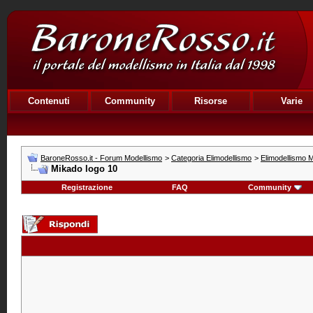
Contenuti
Community
Risorse
Varie
BaroneRosso.it - Forum Modellismo
>
Categoria Elimodellismo
>
Elimodellismo M
Mikado logo 10
Registrazione
FAQ
Community