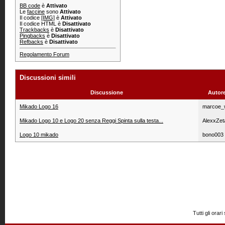
BB code
è
Attivato
Le
faccine
sono
Attivato
Il codice
[IMG]
è
Attivato
Il codice HTML è
Disattivato
Trackbacks
è
Disattivato
Pingbacks
è
Disattivato
Refbacks
è
Disattivato
Regolamento Forum
Discussioni simili
Discussione
Autor
Mikado Logo 16
marcoe_
Mikado Logo 10 e Logo 20 senza Reggi Spinta sulla testa...
AlexxZet
Logo 10 mikado
bono003
Tutti gli or