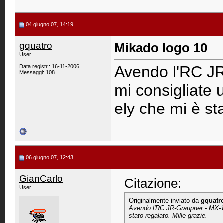
04 giugno 07, 14:19
gquatro
Mikado logo 10
User
Avendo l'RC J
Data registr.: 16-11-2006
Messaggi: 108
mi consigliate
ely che mi è sta
06 giugno 07, 12:43
GianCarlo
Citazione:
User
Originalmente inviato da
gquatr
Avendo l'RC JR-Graupner - MX-12
stato regalato. Mille grazie.