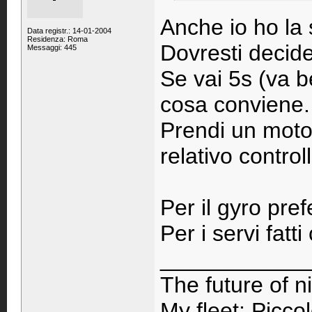
Anche io ho la 
Data registr.: 14-01-2004
Residenza: Roma
Dovresti decide
Messaggi: 445
Se vai 5s (va be
cosa conviene. 
Prendi un moto
relativo control
Per il gyro pre
Per i servi fatti
____________
The future of nit
My fleet: Picc