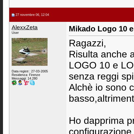
27 novembre 06, 12:04
AlexxZeta
Mikado Logo 10 e 
User
Ragazzi,
Risulta anche a
LOGO 10 e LOG
Data registr.: 27-03-2005
senza reggi spi
Residenza: Firenze
Messaggi: 14.280
Alchè io sono c
basso,altrimenti
Ho dapprima pr
configurazione