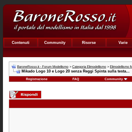
Contenuti
Community
Risorse
Varie
BaroneRosso.it - Forum Modellismo
>
Categoria Elimodellismo
>
Elimodellismo M
Mikado Logo 10 e Logo 20 senza Reggi Spinta sulla testa...
Registrazione
FAQ
Community