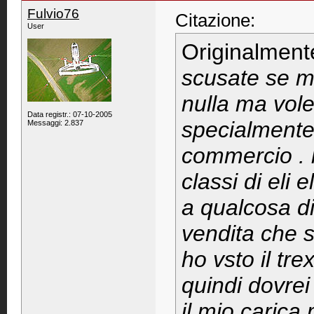
Fulvio76
Citazione:
User
Originalment
scusate se m
nulla ma vol
Data registr.: 07-10-2005
specialmente a
Messaggi: 2.837
commercio . 
classi di eli 
a qualcosa di
vendita che s
ho vsto il tre
quindi dovrei
il mio carica 