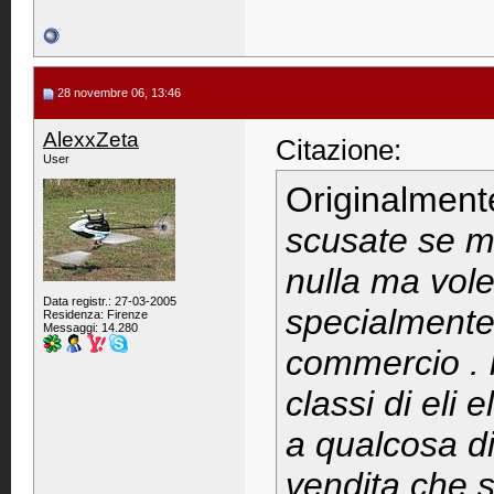
28 novembre 06, 13:46
AlexxZeta
Citazione:
User
Originalment
scusate se m
nulla ma vol
Data registr.: 27-03-2005
specialmente a
Residenza: Firenze
Messaggi: 14.280
commercio . 
classi di eli 
a qualcosa di
vendita che s