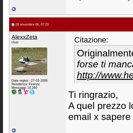
28 novembre 06, 07:20
AlexxZeta
Citazione:
User
Originalment
forse ti manc
http://www.h
Data registr.: 27-03-2005
Residenza: Firenze
Messaggi: 14.280
Ti ringrazio,
A quel prezzo l
email x sapere 