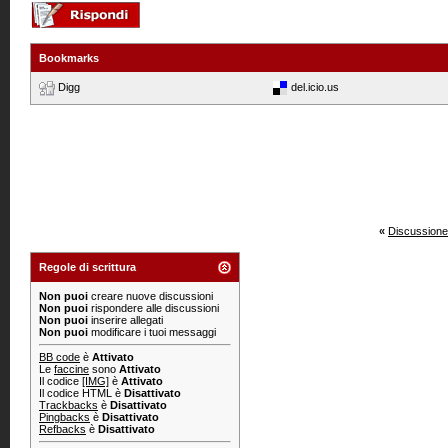
Bookmarks
Digg
del.icio.us
«
Discussione
Regole di scrittura
Non puoi
creare nuove discussioni
Non puoi
rispondere alle discussioni
Non puoi
inserire allegati
Non puoi
modificare i tuoi messaggi
BB code
è
Attivato
Le
faccine
sono
Attivato
Il codice
[IMG]
è
Attivato
Il codice HTML è
Disattivato
Trackbacks
è
Disattivato
Pingbacks
è
Disattivato
Refbacks
è
Disattivato