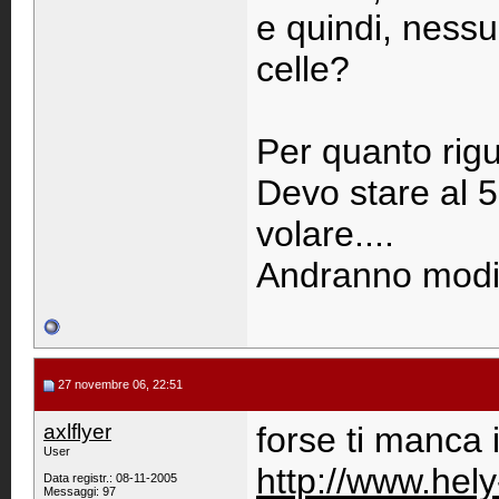
e quindi, nessu
celle?
Per quanto rig
Devo stare al 5
volare....
Andranno modifi
27 novembre 06, 22:51
axlflyer
forse ti manca 
User
http://www.hel
Data registr.: 08-11-2005
Messaggi: 97