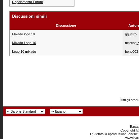
Regolamento Forum
Discussioni simili
Discussione
Autor
Mikado logo 10
gquatro
Mikado Logo 16
marcoe_
Logo 10 mikado
bono003
Tutti gli or
Basato
Copyright ©2
E' vietata la riproduzione, anche
www.baro