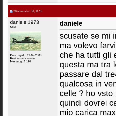
28 novembre 06, 11:19
daniele 1973
daniele
User
scusate se mi i
ma volevo farv
che ha tutti gl
Data registr.: 19-02-2006
Residenza: caserta
Messaggi: 2.196
questa ma tra le
passare dal tre
qualcosa in ven
celle ? ho vsto 
quindi dovrei ca
mio carica max 