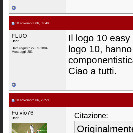
30 novembre 06, 09:40
FLUO
Il logo 10 easy 
User
logo 10, hanno 
Data registr.: 27-09-2004
Messaggi: 281
componentistic
Ciao a tutti.
30 novembre 06, 22:59
Fulvio76
Citazione:
User
Originalment