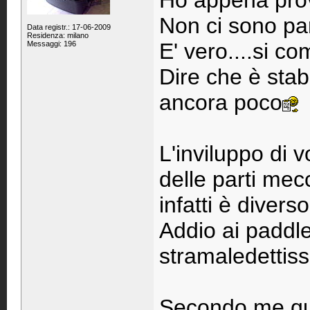
Ho appena pro
Non ci sono par
Data registr.: 17-06-2009
Residenza: milano
E' vero....si co
Messaggi: 196
Dire che è stab
ancora poco
L'inviluppo di vo
delle parti me
infatti è divers
Addio ai paddle
stramaledettissi
Secondo me qu