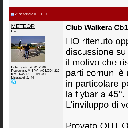
23 settembre 09, 11:19
METEOR
Club Walkera Cb
User
HO ritenuto op
discussione su
il motivo che r
Data registr.: 20-01-2008
parti comuni 
Residenza: MI | PV | AC LODI: 220
feet - N45.13.1 E009.28.1
Messaggi: 2.446
in particolare 
la flybar a 45°.
L'inviluppo di 
Provato OUT O