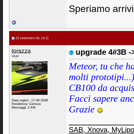
Speriamo arrivi
23 settembre 09, 14:11
torazza
upgrade 4#3B -
User
Meteor, tu che ha
molti prototipi...
CB100 da acquis
Facci sapere anc
Data registr.: 17-06-2008
Residenza: Genova
Grazie
Messaggi: 2.446
____________
SAB
,
Xnova
,
MyLip