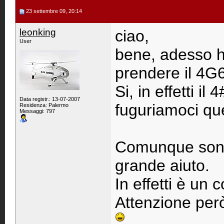
23 settembre 09, 20:14
leonking
ciao,
User
bene, adesso h
prendere il 4G6
Si, in effetti i
Data registr.: 13-07-2007
fuguriamoci qu
Residenza: Palermo
Messaggi: 797
Comunque sono 
grande aiuto.
In effetti è un 
Attenzione però