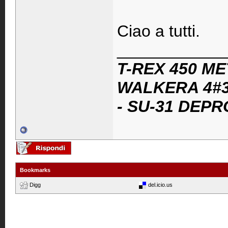
Ciao a tutti.
____________
T-REX 450 ME
WALKERA 4#3
- SU-31 DEPR
Bookmarks
Digg
del.icio.us