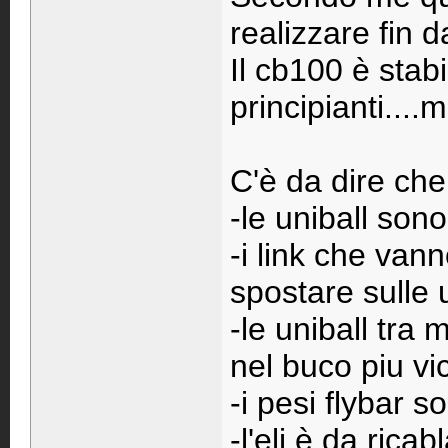
realizzare fin dal
Il cb100 è stab
principianti....
C'è da dire che
-le uniball son
-i link che van
spostare sulle 
-le uniball tra
nel buco piu vi
-i pesi flybar s
-l'eli è da rica