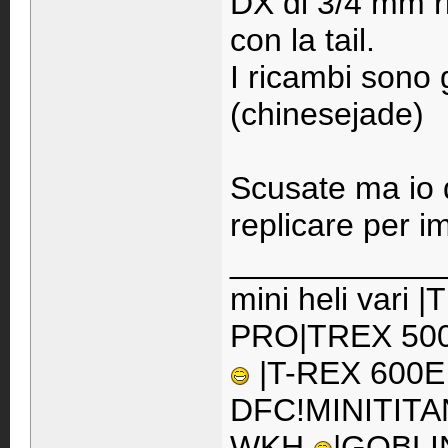
DX di 3/4 mm ri
con la tail.
I ricambi sono 
(chinesejade)
Scusate ma io 
replicare per i
____________
mini heli vari
PRO|TREX 500
|T-REX 600E
DFC!MINITITA
WKH
|GOBLI