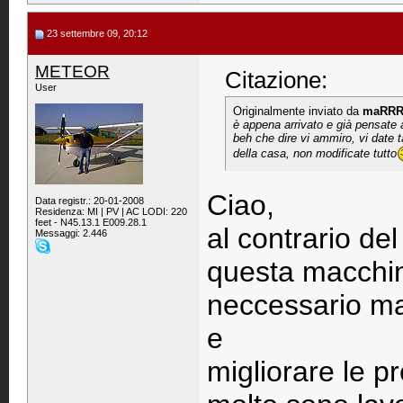
23 settembre 09, 20:12
METEOR
Citazione:
User
Originalmente inviato da
maRRR
è appena arrivato e già pensate 
beh che dire vi ammiro, vi date t
della casa, non modificate tutto
Ciao,
Data registr.: 20-01-2008
Residenza: MI | PV | AC LODI: 220
feet - N45.13.1 E009.28.1
al contrario d
Messaggi: 2.446
questa macchin
neccessario ma 
e
migliorare le p