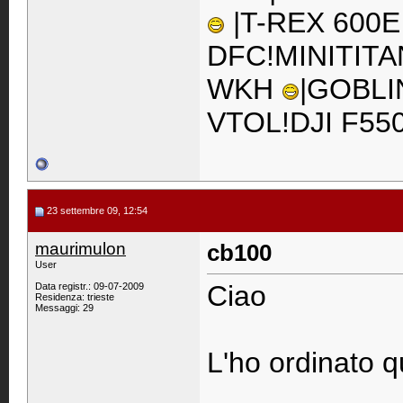
|T-REX 600E
DFC!MINITITA
WKH
|GOBLI
VTOL!DJI F55
23 settembre 09, 12:54
maurimulon
cb100
User
Ciao
Data registr.: 09-07-2009
Residenza: trieste
Messaggi: 29
L'ho ordinato q