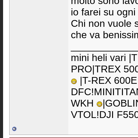
molto sono lavo
io farei su ogn
Chi non vuole 
che va benissi
____________
mini heli vari
PRO|TREX 500
|T-REX 600E
DFC!MINITITA
WKH
|GOBLI
VTOL!DJI F55