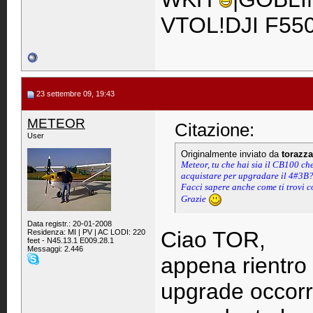
VTOL!DJI F55
23 settembre 09, 19:43
METEOR
Citazione:
User
Originalmente inviato da
torazza
Meteor, tu che hai sia il CB100 che 
acquistare per upgradare il 4#3B
Facci sapere anche come ti trovi 
Grazie
Data registr.: 20-01-2008
Ciao TOR,
Residenza: MI | PV | AC LODI: 220
feet - N45.13.1 E009.28.1
Messaggi: 2.446
appena rientro 
upgrade occorre