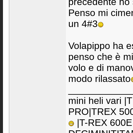
precedente ho 
Penso mi cime
un 4#3
Volapippo ha es
penso che è mig
volo e di manov
modo rilassato
____________
mini heli vari
PRO|TREX 500
|T-REX 600E