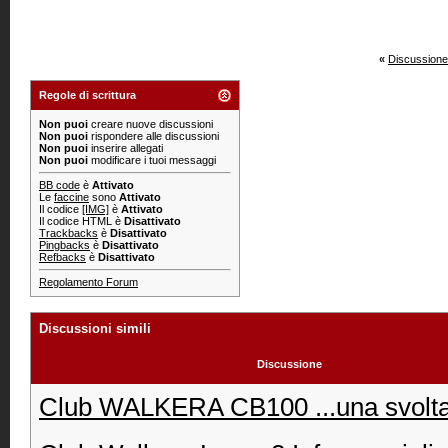
«
Discussione
Regole di scrittura
Non puoi
creare nuove discussioni
Non puoi
rispondere alle discussioni
Non puoi
inserire allegati
Non puoi
modificare i tuoi messaggi
BB code
è
Attivato
Le
faccine
sono
Attivato
Il codice
[IMG]
è
Attivato
Il codice HTML è
Disattivato
Trackbacks
è
Disattivato
Pingbacks
è
Disattivato
Refbacks
è
Disattivato
Regolamento Forum
Discussioni simili
Discussione
Club WALKERA CB100 ...una svolt