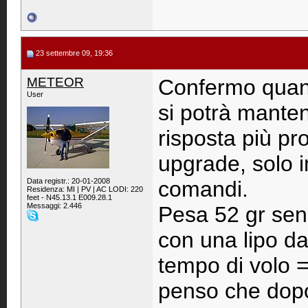
23 settembre 09, 19:36
METEOR
Confermo quant
User
si potrà manten
risposta più pr
upgrade, solo i
Data registr.: 20-01-2008
comandi.
Residenza: MI | PV | AC LODI: 220
feet - N45.13.1 E009.28.1
Messaggi: 2.446
Pesa 52 gr se
con una lipo d
tempo di volo =
penso che dopo