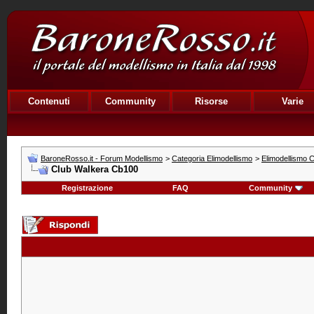
Contenuti
Community
Risorse
Varie
BaroneRosso.it - Forum Modellismo
>
Categoria Elimodellismo
>
Elimodellismo C
Club Walkera Cb100
Registrazione
FAQ
Community