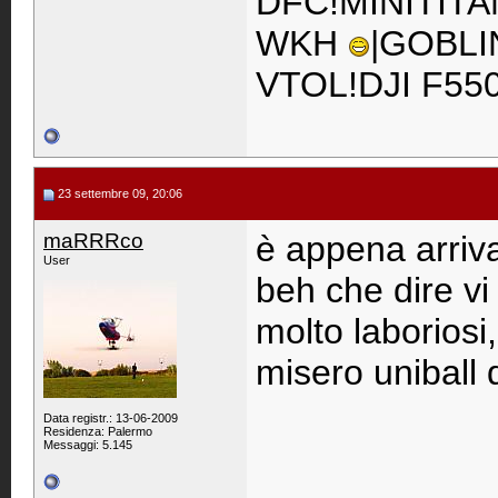
DFC!MINITITA
WKH
|GOBLI
VTOL!DJI F55
23 settembre 09, 20:06
maRRRco
è appena arriva
User
beh che dire vi
molto laboriosi
misero uniball 
Data registr.: 13-06-2009
Residenza: Palermo
Messaggi: 5.145