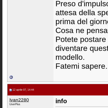
Preso d'impulso
attesa della s
prima del giorno
Cosa ne pensat
Potete postare 
diventare quest
modello.
Fatemi sapere....
12 aprile 07, 14:44
Ivan2280
info
UserPlus