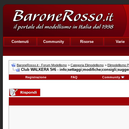
Contenuti
Community
Risorse
Varie
BaroneRosso.it - Forum Modellismo
>
Categoria Elimodellismo
>
Elimodellismo Pr
Club WALKERA 5#6 - info;settaggi;modifiche;consigli;sugge
Registrazione
FAQ
Community