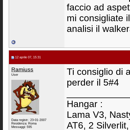
faccio ad aspett
mi consigliate i
analisi il walk
12 aprile 07, 15:31
Ramiuss
Ti consiglio di 
User
perder il 5#4
____________
Hangar :
Lama V3, Nasty
Data registr.: 23-01-2007
AT6, 2 Silverlit
Residenza: Roma
Messaggi: 595