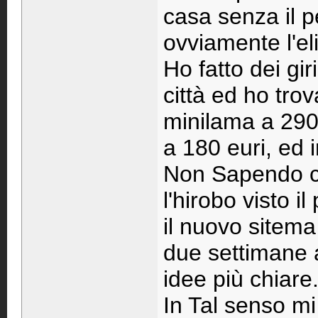
casa senza il p
ovviamente l'eli
Ho fatto dei gi
città ed ho trov
minilama a 290
a 180 euri, ed 
Non Sapendo co
l'hirobo visto i
il nuovo sitem
due settimane a
idee più chiare
In Tal senso m