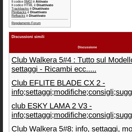
Il codice
[IMG]
è
Attivato
Il codice HTML è
Disattivato
Trackbacks
è
Disattivato
Pingbacks
è
Disattivato
Refbacks
è
Disattivato
Regolamento Forum
Discussioni simili
Discussione
Club Walkera 5#4 : Tutto sul Modello
settaggi - Ricambi ecc.....
Club EFLITE BLADE CX 2 -
info;settaggi;modifiche;consigli;sug
club ESKY LAMA 2 V3 -
info;settaggi;modifiche;consigli;sug
Club Walkera 5#8: info, settaggi, mo