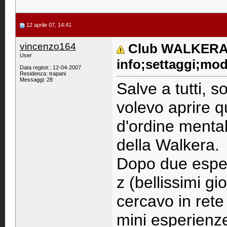
12 aprile 07, 14:41
vincenzo164
Club WALKERA 
User
info;settaggi;mod
Data registr.: 12-04-2007
Residenza: trapani
Messaggi: 28
Salve a tutti, 
volevo aprire q
d'ordine mental
della Walkera.
Dopo due esper
z (bellissimi gi
cercavo in rete
mini esperienze