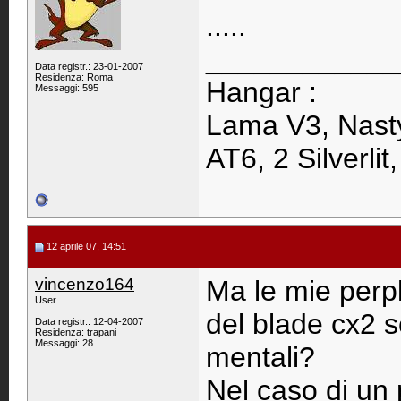
.....
____________
Data registr.: 23-01-2007
Residenza: Roma
Hangar :
Messaggi: 595
Lama V3, Nasty
AT6, 2 Silverlit
12 aprile 07, 14:51
vincenzo164
Ma le mie perpl
User
del blade cx2 
Data registr.: 12-04-2007
Residenza: trapani
Messaggi: 28
mentali?
Nel caso di un