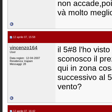
non accade,poi 
và molto megli
12 aprile 07, 15:58
vincenzo164
il 5#8 l'ho vist
User
sconosco il pr
Data registr.: 12-04-2007
Residenza: trapani
Messaggi: 28
qui in zona cos
successivo al 5
vento?
12 aprile 07, 16:42