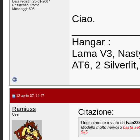
Data registr.: 23-01-2007
Residenza: Roma
Messaggi: 595
Ciao.
____________
Hangar :
Lama V3, Nasty
AT6, 2 Silverlit
12 aprile 07, 14:47
Ramiuss
Citazione:
User
Originalmente inviato da
Ivan22
Modello molto nervoso
basta set
5#5