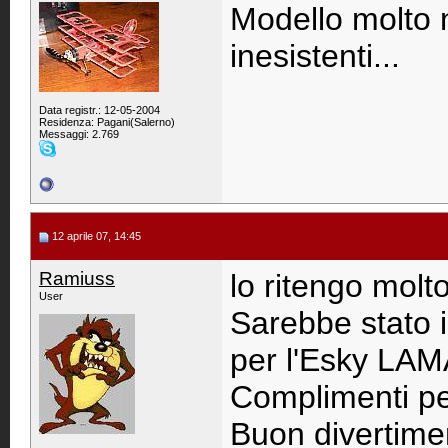
Modello molto 
inesistenti...
Data registr.: 12-05-2004
Residenza: Pagani(Salerno)
Messaggi: 2.769
12 aprile 07, 14:45
Ramiuss
lo ritengo molt
User
Sarebbe stato i
per l'Esky LAM
Complimenti per
Buon divertime