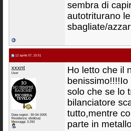
sembra di capir
autotriturano l
sbagliate/azzard
12 aprile 07, 15:51
xxxnt
Ho letto che i
User
benissimo!!!!I
solo che se lo tr
bilanciatore s
tutto,mentre co
Data registr.: 30-04-2005
Residenza: eboli(sa)
parte in metallo
Messaggi: 3.292