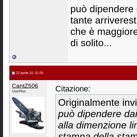
può dipendere
tante arriverest
che è maggiore
di solito...
22 aprile 10, 01:00
CantZ506
Citazione:
UserPlus
Originalmente inv
può dipendere dai
alla dimenzione li
stampa della stamp