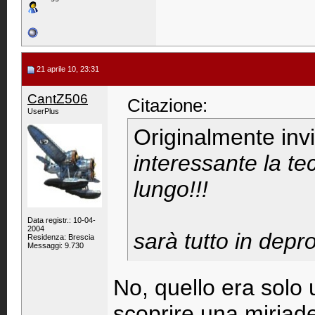
21 aprile 10, 23:31
CantZ506
Citazione:
UserPlus
Originalmente inv
interessante la te
lungo!!!
Data registr.: 10-04-
2004
sarà tutto in depr
Residenza: Brescia
Messaggi: 9.730
No, quello era solo 
scoprire una miriade 