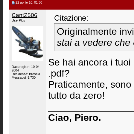
22 aprile 10, 01:30
CantZ506
Citazione:
UserPlus
Originalmente inv
stai a vedere che
Se hai ancora i tuoi
Data registr.: 10-04-
.pdf?
2004
Residenza: Brescia
Messaggi: 9.730
Praticamente, sono 
tutto da zero!
_______________
Ciao, Piero.