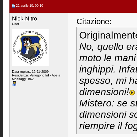
22 aprile 10, 00:10
Nick Nitro
Citazione:
User
Originalment
No, quello er
moto le mani 
inghippi. Infa
Data registr.: 12-11-2009
Residenza: Venegono Inf - Aosta
spesso, mi ha
Messaggi: 862
dimensioni!
Mistero: se s
dimensioni so
riempire il fo