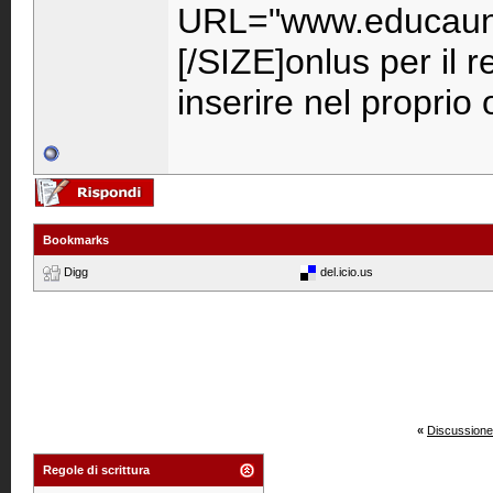
URL="www.educaunr
[/SIZE]onlus per il 
inserire nel propri
Bookmarks
Digg
del.icio.us
«
Discussione
Regole di scrittura