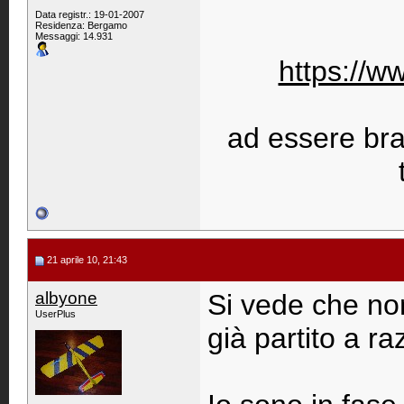
Data registr.: 19-01-2007
Residenza: Bergamo
Messaggi: 14.931
https://w
ad essere bravi
21 aprile 10, 21:43
albyone
Si vede che non
UserPlus
già partito a ra