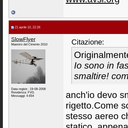
21 aprile 10, 22:26
SlowFlyer
Citazione:
Maestro del Cimento 2010
Originalment
Io sono in fa
smaltire! c
Data registr.: 19-08-2008
anch'io devo s
Residenza: FVG
Messaggi: 4.654
rigetto.Come s
stesso aereo ch
statico, appena