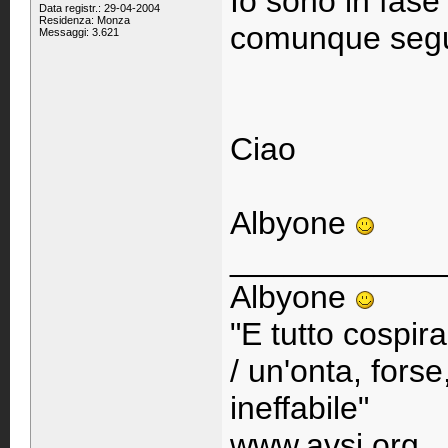
Io sono in fase 
Data registr.: 29-04-2004
Residenza: Monza
comunque seg
Messaggi: 3.621
Ciao
Albyone
____________
Albyone
"E tutto cospir
/ un'onta, fors
ineffabile"
www.avsi.org