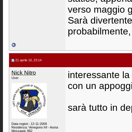
verso maggio gi
Sarà divertente
probabilmente, 
21 aprile 10, 23:14
Nick Nitro
interessante la 
User
con un appoggi
sarà tutto in d
Data registr.: 12-11-2009
Residenza: Venegono Inf - Aosta
Messaggi: 862