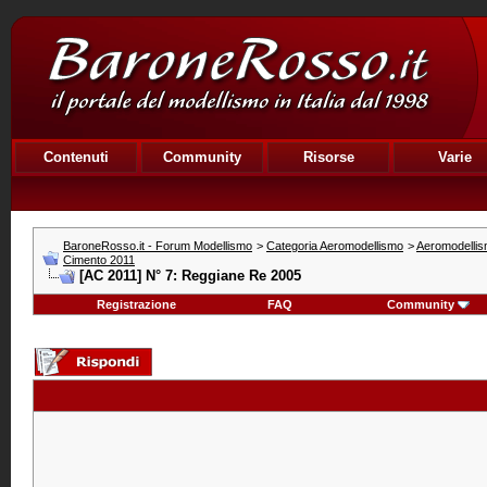
Contenuti
Community
Risorse
Varie
BaroneRosso.it - Forum Modellismo
>
Categoria Aeromodellismo
>
Aeromodellis
Cimento 2011
[AC 2011] N° 7: Reggiane Re 2005
Registrazione
FAQ
Community