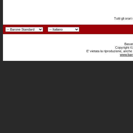
Tutti gli or
Basato
Copyright ©2
E' vietata la riproduzione, anche
www.baro