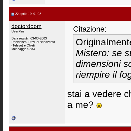
22 aprile 10, 01:23
doctordoom
Citazione:
UserPlus
Data registr.: 03-03-2003
Originalment
Residenza: Prov. di Benevento
(Telese) e Chieti
Messaggi: 4.883
Mistero: se s
dimensioni so
riempire il fo
stai a vedere 
a me?