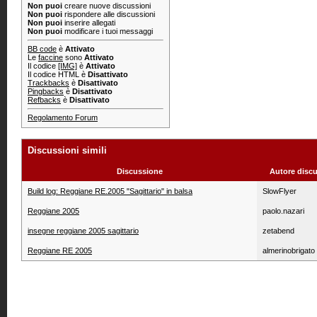
Non puoi
creare nuove discussioni
Non puoi
rispondere alle discussioni
Non puoi
inserire allegati
Non puoi
modificare i tuoi messaggi
BB code
è
Attivato
Le
faccine
sono
Attivato
Il codice
[IMG]
è
Attivato
Il codice HTML è
Disattivato
Trackbacks
è
Disattivato
Pingbacks
è
Disattivato
Refbacks
è
Disattivato
Regolamento Forum
Discussioni simili
Discussione
Autore disc
Build log: Reggiane RE.2005 "Sagittario" in balsa
SlowFlyer
Reggiane 2005
paolo.nazari
insegne reggiane 2005 sagittario
zetabend
Reggiane RE 2005
almerinobrigato