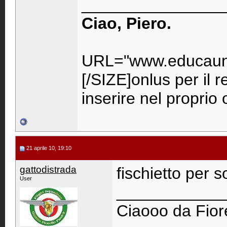
_______________
Ciao, Piero.
URL="www.educaunr
[/SIZE]onlus per il 
inserire nel propri
21 aprile 10, 19:10
gattodistrada
fischietto per s
User
____________
Ciaooo da Fiore