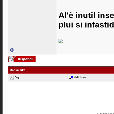
Al'è inutil ins
plui si infastid
Bookmarks
Digg
del.icio.us