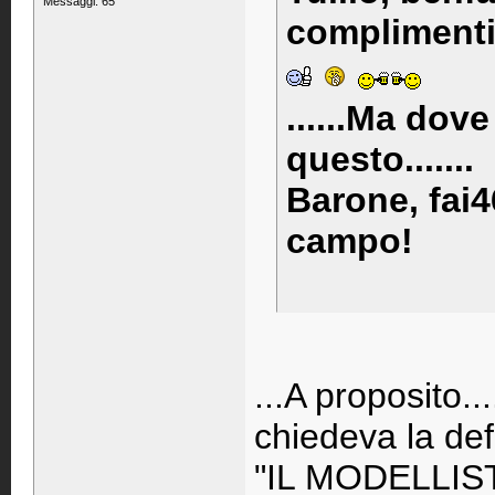
Messaggi: 65
complimenti 
......Ma dov
questo.......
Barone, fai
campo!
...A proposito..
chiedeva la def
"IL MODELLIST