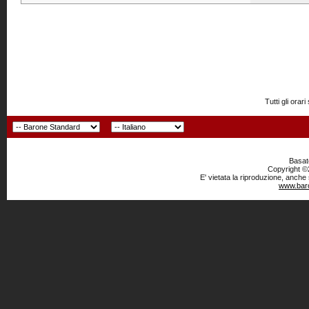
Tutti gli or
Basato
Copyright ©2
E' vietata la riproduzione, anche
www.baro