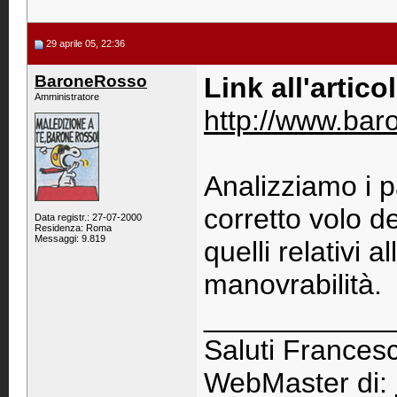
29 aprile 05, 22:36
BaroneRosso
Link all'artico
Amministratore
http://www.baro
Analizziamo i p
corretto volo d
Data registr.: 27-07-2000
Residenza: Roma
Messaggi: 9.819
quelli relativi a
manovrabilità.
____________
Saluti Francesc
WebMaster di: