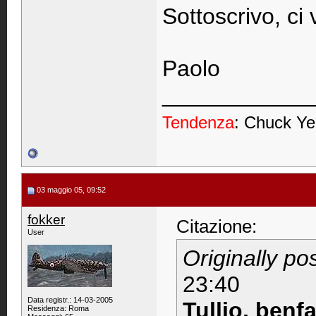
Sottoscrivo, ci
Paolo
____________
Tendenza
: Chuck Ye
03 maggio 05, 09:52
fokker
Citazione:
User
Originally p
23:40
Data registr.: 14-03-2005
Tullio, benf
Residenza: Roma