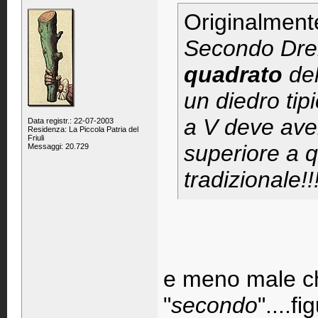
Originalment
Secondo Drela
quadrato
del
un diedro tipi
a V deve ave
Data registr.: 22-07-2003
Residenza: La Piccola Patria del
Friuli
superiore a q
Messaggi: 20.729
tradizionale!!
e meno male ch
"
secondo
"....f