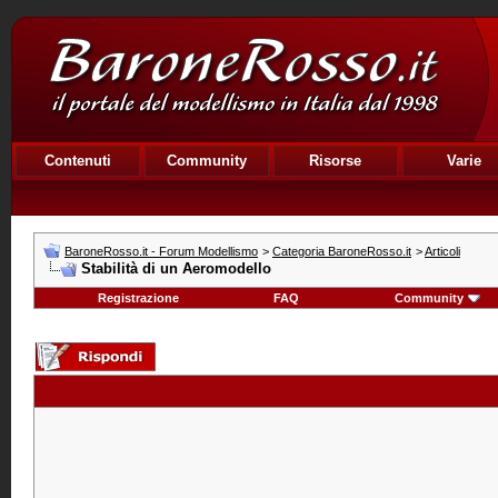
Contenuti
Community
Risorse
Varie
BaroneRosso.it - Forum Modellismo
>
Categoria BaroneRosso.it
>
Articoli
Stabilità di un Aeromodello
Registrazione
FAQ
Community