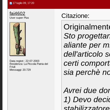
17 luglio 09, 17:20
fai4602
Citazione:
User super Plus
Originalment
Sto progetta
aliante per mi
dell'articolo 
certi comporta
Data registr.: 22-07-2003
Residenza: La Piccola Patria del
Friuli
sia perchè no
Messaggi: 20.729
Avrei due d
1) Devo deci
stabilizzato