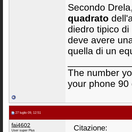
Secondo Drela, 
quadrato
dell'
diedro tipico di
deve avere una
quella di un eq
____________
The number you
your phone 90 
27 luglio 09, 12:51
fai4602
Citazione:
User super Plus