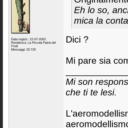
Eh lo so, an
mica la cont
Dici ?
Data registr.: 22-07-2003
Residenza: La Piccola Patria del
Friuli
Messaggi: 20.729
Mi pare sia co
____________
Mi son respons
che ti te lesi.
L'aeromodellis
aeromodellismo 