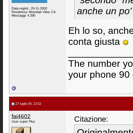
"secondo" me
anche un po'
Data registr.: 29-11-2002
Residenza: Mountain View, CA
Messaggi: 4.390
Eh lo so, anche
conta giusta
____________
The number you
your phone 90 
27 luglio 09, 13:52
fai4602
Citazione:
User super Plus
Originalment