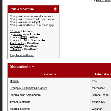
«
Discussione
Regole di scrittura
Non puoi
creare nuove discussioni
Non puoi
rispondere alle discussioni
Non puoi
inserire allegati
Non puoi
modificare i tuoi messaggi
BB code
è
Attivato
Le
faccine
sono
Attivato
Il codice
[IMG]
è
Attivato
Il codice HTML è
Disattivato
Trackbacks
è
Disattivato
Pingbacks
è
Disattivato
Refbacks
è
Disattivato
Regolamento Forum
Discussioni simili
Discussione
Autore disc
stabilita'
fra46
Dragonfly 4 Problemi di stabilità
marcolino7
Stabilità di un Aeromodello
BaroneRosso
Timone e stabilità
claudio476
Stabilità in spirale
wildshark