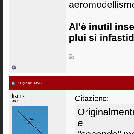
aeromodellismo 
Al'è inutil ins
plui si infastid
27 luglio 09, 13:35
frank
Citazione:
User
Originalment
e