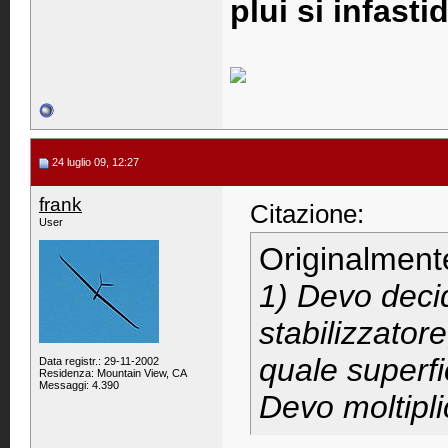
plui si infastid
24 luglio 09, 12:27
frank
Citazione:
User
Originalment
1) Devo deci
stabilizzato
quale superfic
Data registr.: 29-11-2002
Residenza: Mountain View, CA
Messaggi: 4.390
Devo moltipli