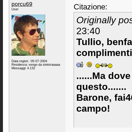
porcu69
Citazione:
User
Originally p
23:40
Tullio, benf
complimenti 
Data registr.: 05-07-2004
Residenza: vengo da sinistraaaaa
Messaggi: 4.132
......Ma dov
questo.......
Barone, fai
campo!