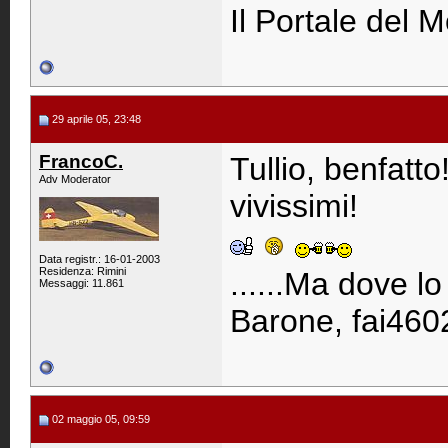
Il Portale del M
29 aprile 05, 23:48
FrancoC.
Tullio, benfatt
Adv Moderator
vivissimi!
Data registr.: 16-01-2003
Residenza: Rimini
......Ma dove lo
Messaggi: 11.861
Barone, fai460
02 maggio 05, 09:59