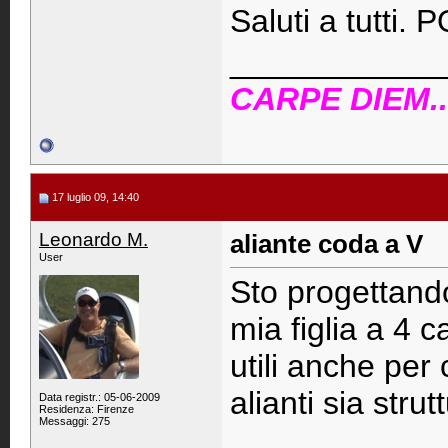
Saluti a tutti. 
____________
CARPE DIEM...
17 luglio 09, 14:40
Leonardo M.
aliante coda a V
User
Sto progettando
mia figlia a 4 c
utili anche per
alianti sia strut
Data registr.: 05-06-2009
Residenza: Firenze
Messaggi: 275