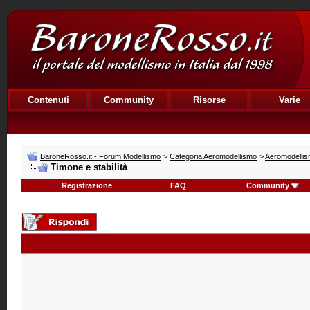
Contenuti
Community
Risorse
Varie
BaroneRosso.it - Forum Modellismo
>
Categoria Aeromodellismo
>
Aeromodellis
Timone e stabilità
Registrazione
FAQ
Community