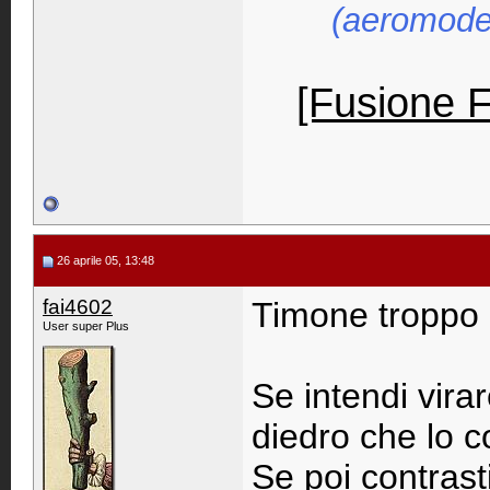
(aeromodel
[Fusione 
26 aprile 05, 13:48
fai4602
Timone troppo g
User super Plus
Se intendi vira
diedro che lo c
Se poi contrasti