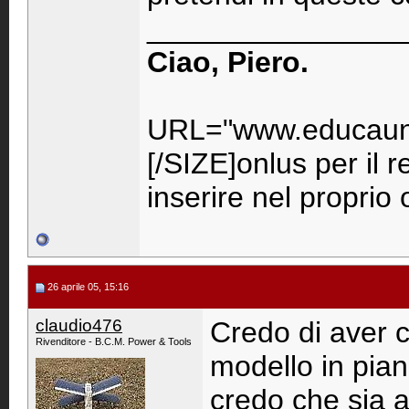
_______________
Ciao, Piero.
URL="www.educaunr
[/SIZE]onlus per il 
inserire nel propri
26 aprile 05, 15:16
claudio476
Credo di aver c
Rivenditore - B.C.M. Power & Tools
modello in pian
credo che sia 