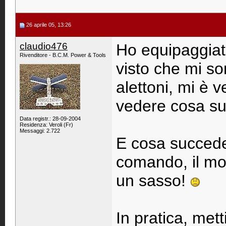
26 aprile 05, 13:26
claudio476
Ho equipaggiato
Rivenditore - B.C.M. Power & Tools
visto che mi so
alettoni, mi è v
vedere cosa su
Data registr.: 28-09-2004
Residenza: Veroli (Fr)
Messaggi: 2.722
E cosa succede
comando, il mod
un sasso!
In pratica, met