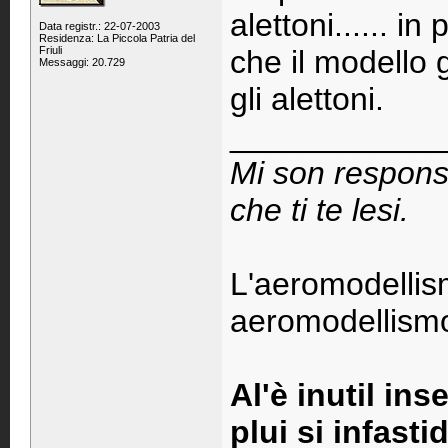
alettoni...... i
Data registr.: 22-07-2003
Residenza: La Piccola Patria del
Friuli
che il modello g
Messaggi: 20.729
gli alettoni.
____________
Mi son respons
che ti te lesi.
L'aeromodellis
aeromodellismo 
Al'è inutil ins
plui si infastid