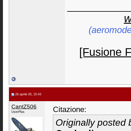
____________
w
(aeromodel
[Fusione 
26 aprile 05, 15:43
CantZ506
Citazione:
UserPlus
Originally posted