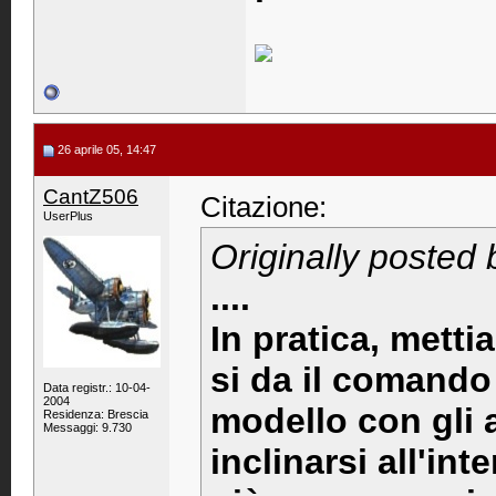
26 aprile 05, 14:47
CantZ506
Citazione:
UserPlus
Originally posted
....
In pratica, metti
si da il comando 
Data registr.: 10-04-
2004
modello con gli 
Residenza: Brescia
Messaggi: 9.730
inclinarsi all'in