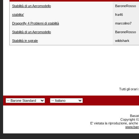
Stabilità di un Aeromodello
BaroneRosso
stabilita'
fra46
Dragonfly 4 Problemi di stabilità
marcolino7
Stabilità di un Aeromodello
BaroneRosso
Stabilità in spirale
wildshark
Tutti gli or
Basato
Copyright ©2
E' vietata la riproduzione, anche
www.baro