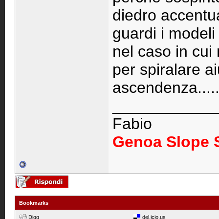
diedro accentua
guardi i modeli
nel caso in cui 
per spiralare a
ascendenza.....
____________
Fabio
Genoa Slope 
Bookmarks
Digg
del.icio.us