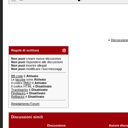
«
Discussione
Regole di scrittura
Non puoi
creare nuove discussioni
Non puoi
rispondere alle discussioni
Non puoi
inserire allegati
Non puoi
modificare i tuoi messaggi
BB code
è
Attivato
Le
faccine
sono
Attivato
Il codice
[IMG]
è
Attivato
Il codice HTML è
Disattivato
Trackbacks
è
Disattivato
Pingbacks
è
Disattivato
Refbacks
è
Disattivato
Regolamento Forum
Discussioni simili
Discussione
Autore disc