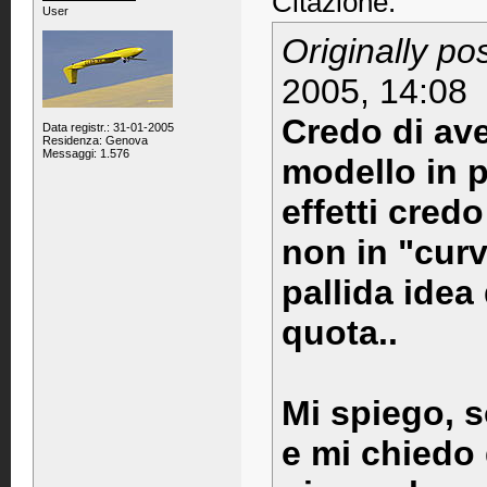
Citazione:
User
Originally po
2005, 14:08
Credo di ave
Data registr.: 31-01-2005
Residenza: Genova
Messaggi: 1.576
modello in p
effetti cred
non in "cur
pallida idea
quota..
Mi spiego, s
e mi chiedo