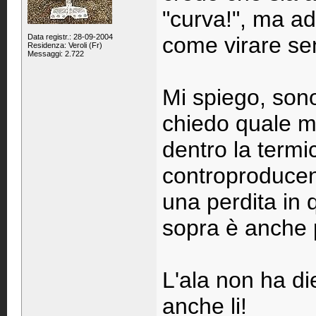
"curva!", ma ad
Data registr.: 28-09-2004
come virare sen
Residenza: Veroli (Fr)
Messaggi: 2.722
Mi spiego, sono
chiedo quale m
dentro la term
controproducent
una perdita in
sopra è anche p
L'ala non ha di
anche li!