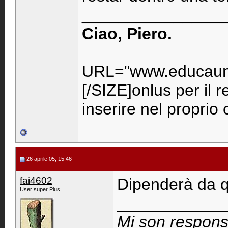
_______________
Ciao, Piero.
URL="www.educaunr
[/SIZE]onlus per il 
inserire nel propri
26 aprile 05, 15:46
fai4602
Dipenderà da qu
User super Plus
____________
Mi son respons