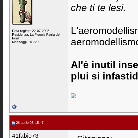
che ti te lesi.
L'aeromodellis
Data registr.: 22-07-2003
Residenza: La Piccola Patria del
Friuli
aeromodellismo 
Messaggi: 20.729
Al'è inutil ins
plui si infastid
26 aprile 05, 15:47
41fabio73