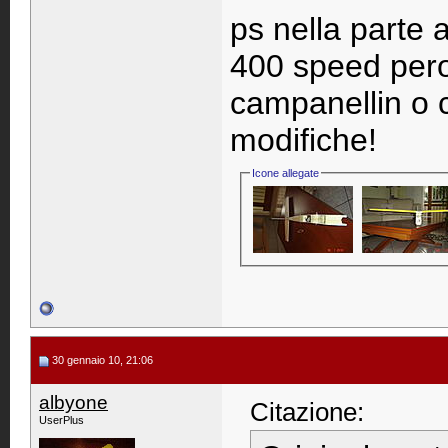
ps nella parte a
400 speed pero
campanellin o c
modifiche!
Icone allegate
30 gennaio 10, 21:06
albyone
Citazione:
UserPlus