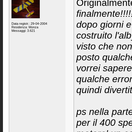
Originalment
finalmente!!!!!
dopo giorni e
Data registr.: 29-04-2004
Residenza: Monza
Messaggi: 3.621
costruito l'a
visto che non
posto qualche
vorrei sapere
qualche error
quindi divert
ps nella part
per il 400 sp