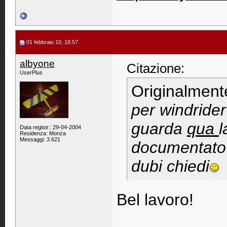
01 febbraio 10, 18:57
albyone
Citazione:
UserPlus
Originalment
per windrider
guarda
qua
l
Data registr.: 29-04-2004
Residenza: Monza
Messaggi: 3.621
documentato 
dubi chiedi
Bel lavoro!