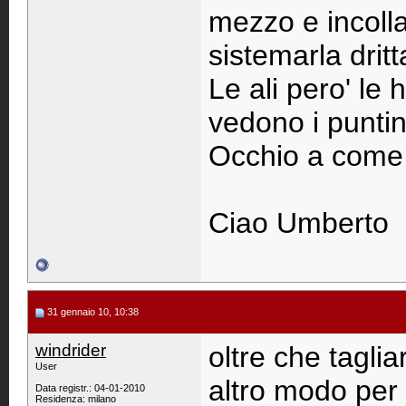
mezzo e incollal
sistemarla dritt
Le ali pero' le 
vedono i puntini
Occhio a come e 
Ciao Umberto
31 gennaio 10, 10:38
windrider
oltre che taglia
User
altro modo per
Data registr.: 04-01-2010
Residenza: milano