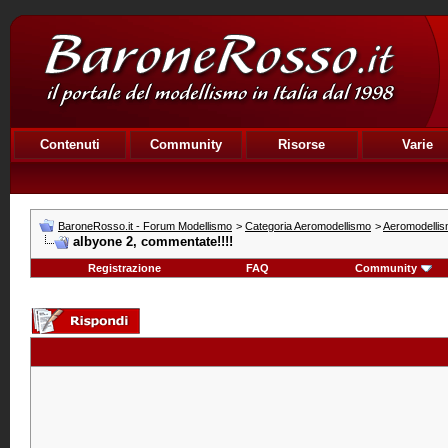
Contenuti
Community
Risorse
Varie
BaroneRosso.it - Forum Modellismo
>
Categoria Aeromodellismo
>
Aeromodellism
albyone 2, commentate!!!!
Registrazione
FAQ
Community