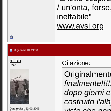
/ un'onta, fors
ineffabile"
www.avsi.org
30 gennaio 10, 21:58
milan
Citazione:
User
Originalment
finalmente!!!!!
dopo giorni e
costruito l'a
visto che non
Data registr.: 11-01-2009