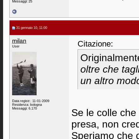
Messaggi: 25
31 gennaio 10, 11:00
milan
Citazione:
User
Originalment
oltre che tagl
un altro mod
Data registr.: 11-01-2009
Residenza: bologna
Messaggi: 6.170
Se le colle che
presa, non cre
Speriamo che q