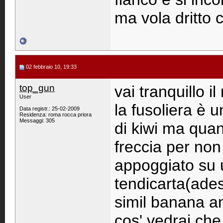
ma vola dritto 
02 febbraio 10, 19:33
top_gun
vai tranquillo i
User
la fusoliera è
Data registr.: 25-02-2009
Residenza: roma rocca priora
Messaggi: 305
di kiwi ma qua
freccia per non
appoggiato su u
tendicarta(ades
simil banana a
cos' vedrai che 