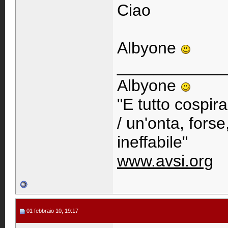
Ciao
Albyone
____________
Albyone
"E tutto cospir
/ un'onta, fors
ineffabile"
www.avsi.org
01 febbraio 10, 19:17