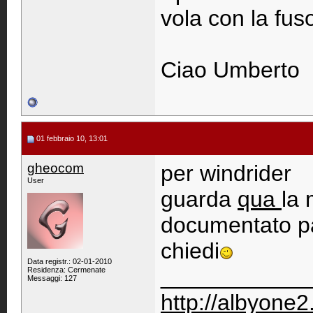
vola con la fuso
Ciao Umberto
01 febbraio 10, 13:01
gheocom
per windrider
User
guarda
qua
la 
documentato pas
chiedi
Data registr.: 02-01-2010
____________
Residenza: Cermenate
Messaggi: 127
http://albyon