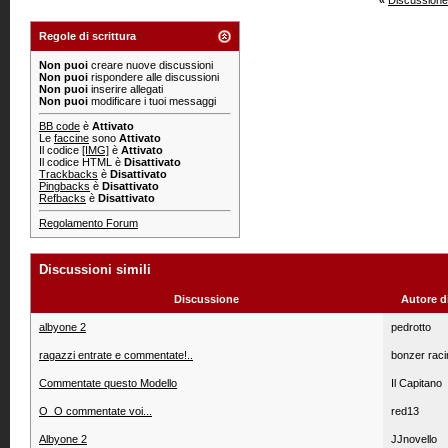
«
Discussione
Regole di scrittura
Non puoi
creare nuove discussioni
Non puoi
rispondere alle discussioni
Non puoi
inserire allegati
Non puoi
modificare i tuoi messaggi
BB code
è
Attivato
Le
faccine
sono
Attivato
Il codice
[IMG]
è
Attivato
Il codice HTML è
Disattivato
Trackbacks
è
Disattivato
Pingbacks
è
Disattivato
Refbacks
è
Disattivato
Regolamento Forum
Discussioni simili
Discussione
Autore d
albyone 2
pedrotto
ragazzi entrate e commentate!..
bonzer raci
Commentate questo Modello
Il Capitano
O_O commentate voi...
red13
Albyone 2
JJnovello