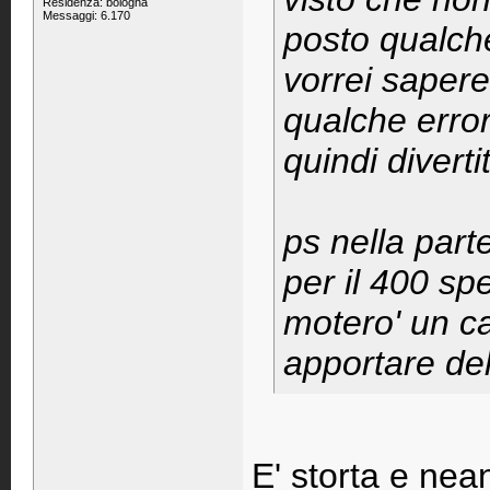
Residenza: bologna
Messaggi: 6.170
posto qualche
vorrei sapere
qualche error
quindi divert
ps nella part
per il 400 sp
motero' un ca
apportare del
E' storta e nean