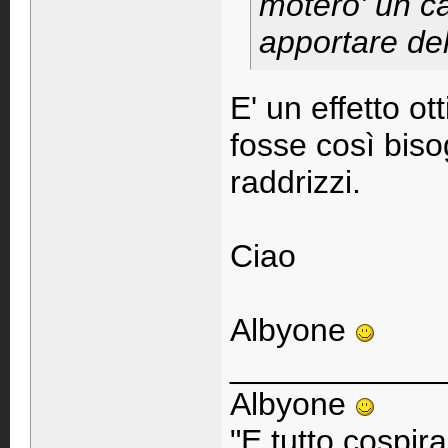
motero' un ca
apportare del
E' un effetto ot
fosse così bis
raddrizzi.
Ciao
Albyone
____________
Albyone
"E tutto cospir