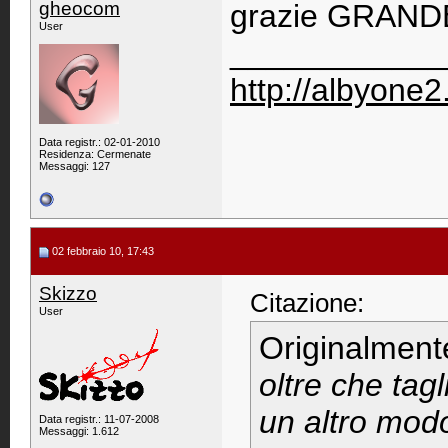
gheocom
grazie GRANDE
User
____________
http://albyon
Data registr.: 02-01-2010
Residenza: Cermenate
Messaggi: 127
02 febbraio 10, 17:43
Skizzo
Citazione:
User
Originalment
oltre che tagl
un altro mod
Data registr.: 11-07-2008
Messaggi: 1.612