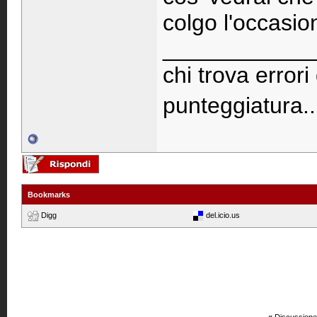
colgo l'occasion
____________
chi trova errori
punteggiatura..
Bookmarks
Digg
del.icio.us