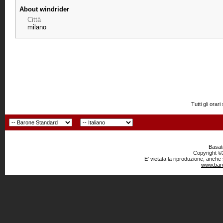
About windrider
Città
milano
Tutti gli or
Basato
Copyright ©2
E' vietata la riproduzione, anche
www.baro