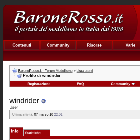
Contenuti
Community
Risorse
Varie
BaroneRosso.it - Forum Modellismo
>
Lista utenti
Profilo di windrider
Registrazione
FAQ
Community
windrider
User
Ultima attività:
07 marzo 10
22:01
Info
Statistiche