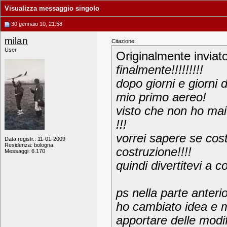
Visualizza messaggio singolo
30 gennaio 10, 21:58
milan
Citazione:
User
Originalmente inviat
finalmente!!!!!!!!!
dopo giorni e giorni d
mio primo aereo!
visto che non ho mai
!!!
vorrei sapere se cost
Data registr.: 11-01-2009
Residenza: bologna
costruzione!!!!
Messaggi: 6.170
quindi divertitevi a 
ps nella parte anteri
ho cambiato idea e m
apportare delle modi