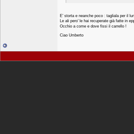
E' storta e neanche poco : tagliala per il lu
Le ali pero' le hai recuperate già fatte in e
Occhio a come e dove fissi il carrello !
Ciao Umberto