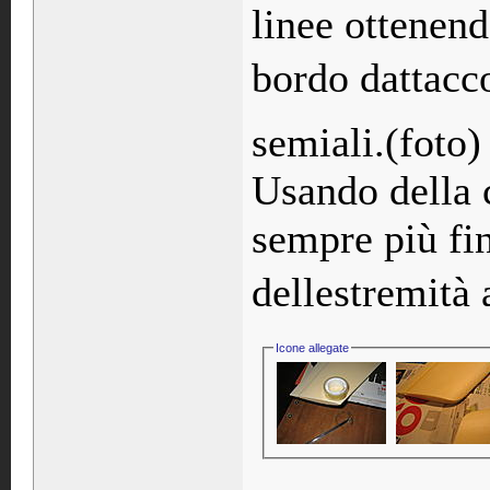
linee ottenen
bordo dattacc
semiali.(foto)
Usando della 
sempre più fin
dellestremità
Icone allegate