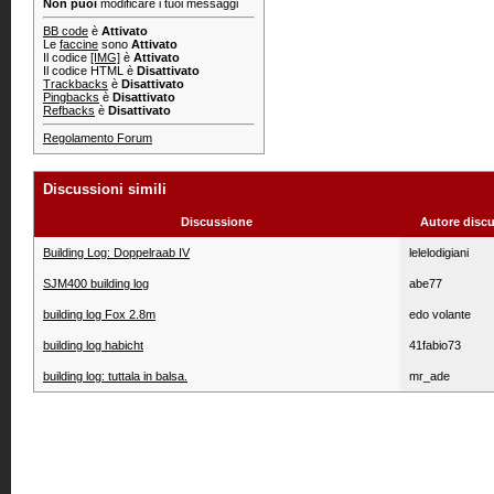
Non puoi
modificare i tuoi messaggi
BB code
è
Attivato
Le
faccine
sono
Attivato
Il codice
[IMG]
è
Attivato
Il codice HTML è
Disattivato
Trackbacks
è
Disattivato
Pingbacks
è
Disattivato
Refbacks
è
Disattivato
Regolamento Forum
Discussioni simili
Discussione
Autore disc
Building Log: Doppelraab IV
lelelodigiani
SJM400 building log
abe77
building log Fox 2.8m
edo volante
building log habicht
41fabio73
building log: tuttala in balsa.
mr_ade