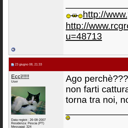
____________
http://www
http://www.rc
u=48713
23 giugno 08, 21:33
Eccì!!!!!
Ago perchè??
User
non farti cattur
torna tra noi, n
____________
Data registr.: 26-08-2007
Residenza: Pescia (PT)
Messaggi: 324