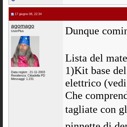
17 giugno 08, 22:34
agomago
Dunque comin
UserPlus
Lista del mate
1)Kit base del
Data registr.: 21-11-2003
Residenza: Cittadella PD
elettrico (vedi
Messaggi: 1.231
Che comprende
tagliate con gl
pinnette di de