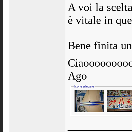
A voi la scelt
è vitale in que
Bene finita un
Ciaoooooooo
Ago
Icone allegate
____________