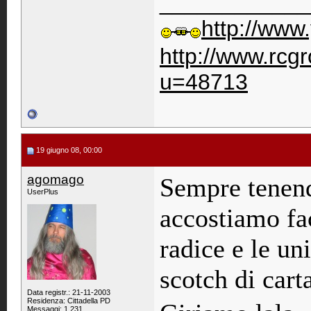
____________
http://www
http://www.rc
u=48713
19 giugno 08, 00:00
agomago
Sempre tenend
UserPlus
accostiamo fa
radice e le u
scotch di carta
Data registr.: 21-11-2003
Residenza: Cittadella PD
Messaggi: 1.231