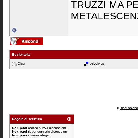
TRUZZI MA P
METALESCEN
Bookmarks
Digg
del.icio.us
«
Discussione
Regole di scrittura
Non puoi
creare nuove discussioni
Non puoi
rispondere alle discussioni
Non puoi
inserire allegati