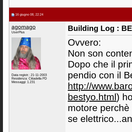
16 giugno 08, 22:24
agomago
Building Log : 
UserPlus
Ovvero:
Non son content
Dopo che il pr
pendio con il B
Data registr.: 21-11-2003
Residenza: Cittadella PD
Messaggi: 1.231
http://www.baro
bestyo.html
) h
motore perchè 
se elettrico...a