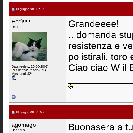
18 giugno 08, 12:12
Eccì!!!!!
Grandeeee!
User
...domanda stup
resistenza e ver
polistirali, toro 
Ciao ciao W i
Data registr.: 26-08-2007
Residenza: Pescia (PT)
Messaggi: 324
____________
18 giugno 08, 23:55
agomago
Buonasera a tut
UserPlus