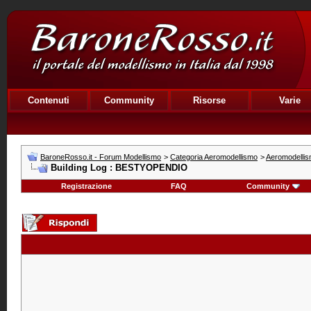
Contenuti
Community
Risorse
Varie
BaroneRosso.it - Forum Modellismo
>
Categoria Aeromodellismo
>
Aeromodellis
Building Log : BESTYOPENDIO
Registrazione
FAQ
Community