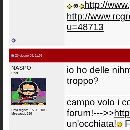
http://www
http://www.rc
u=48713
26 giugno 08, 11:51
NASPO
io ho delle ni
User
troppo?
____________
campo volo i co
forum!--->>
htt
Data registr.: 15-03-2008
Messaggi: 236
un'occhiata!
F