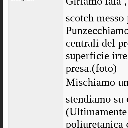
Giriamo lala 
scotch messo 
Punzecchiamo 
centrali del p
superficie irr
presa.(foto)
Mischiamo un 
stendiamo su 
(Ultimamente 
poliuretanica 