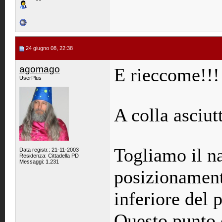
24 giugno 08, 22:38
agomago
E rieccome!!!
UserPlus
A colla asciut
Togliamo il n
Data registr.: 21-11-2003
Residenza: Cittadella PD
Messaggi: 1.231
posizionament
inferiore del p
Questo punto 