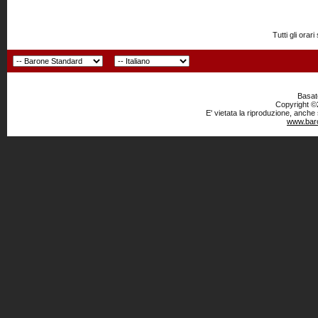
Tutti gli or
Basato
Copyright ©2
E' vietata la riproduzione, anche
www.baro