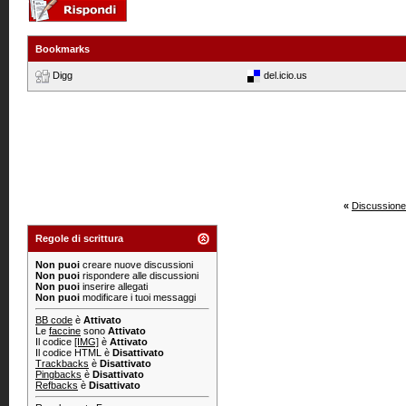
Bookmarks
Digg
del.icio.us
«
Discussione
Regole di scrittura
Non puoi
creare nuove discussioni
Non puoi
rispondere alle discussioni
Non puoi
inserire allegati
Non puoi
modificare i tuoi messaggi
BB code
è
Attivato
Le
faccine
sono
Attivato
Il codice
[IMG]
è
Attivato
Il codice HTML è
Disattivato
Trackbacks
è
Disattivato
Pingbacks
è
Disattivato
Refbacks
è
Disattivato