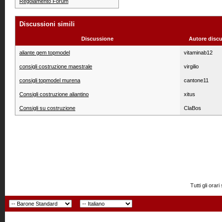
Regolamento Forum
Discussioni simili
Discussione
Autore disc
aliante gem topmodel
vitaminab12
consigli costruzione maestrale
virgilio
consigli topmodel murena
cantone11
Consigli costruzione aliantino
xitus
Consigli su costruzione
ClaBos
Tutti gli or