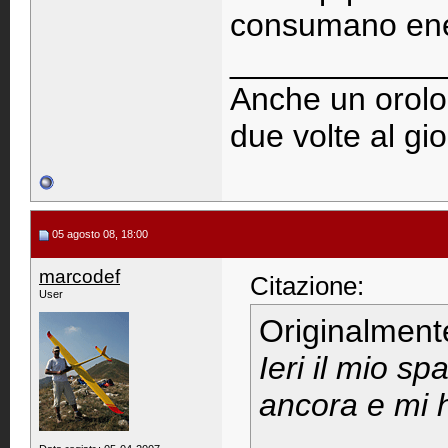
consumano ener
____________
Anche un orolog
due volte al gi
05 agosto 08, 18:00
marcodef
Citazione:
User
Originalment
Ieri il mio sp
ancora e mi 