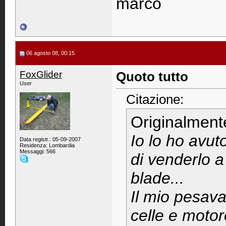
marco
06 agosto 08, 00:15
FoxGlider
Quoto tutto
User
Citazione:
Originalment
Io lo ho avut
Data registr.: 05-09-2007
Residenza: Lombardia
Messaggi: 566
di venderlo a
blade...
Il mio pesav
celle e moto