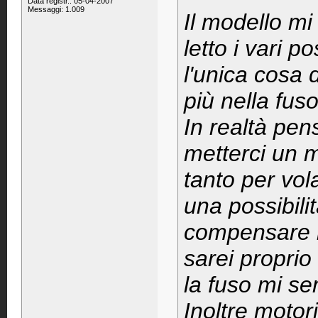
Data registr.: 05-04-2007
Messaggi: 1.009
Il modello m
letto i vari 
l'unica cosa d
più nella fuso
In realtà pen
metterci un 
tanto per vol
una possibilit
compensare i m
sarei proprio
la fuso mi s
Inoltre motor