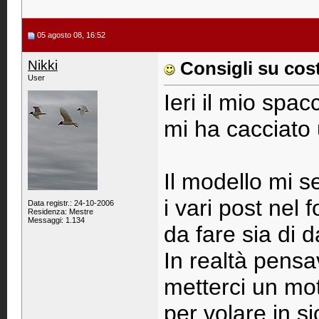
05 agosto 08, 16:52
Nikki
Consigli su co
User
Ieri il mio spac
mi ha cacciato
Il modello mi s
i vari post nel
Data registr.: 24-10-2006
Residenza: Mestre
Messaggi: 1.134
da fare sia di d
In realtà pensa
metterci un mo
per volare in 