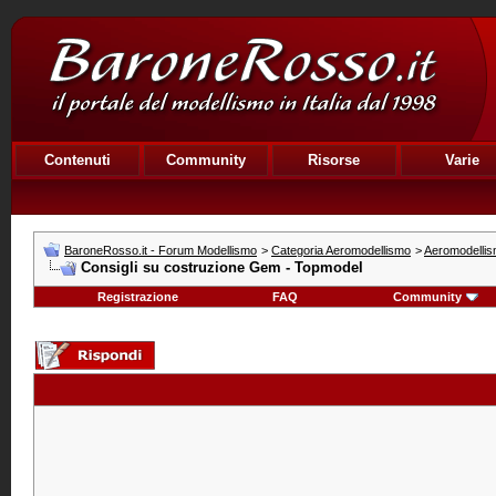
Contenuti
Community
Risorse
Varie
BaroneRosso.it - Forum Modellismo
>
Categoria Aeromodellismo
>
Aeromodellism
Consigli su costruzione Gem - Topmodel
Registrazione
FAQ
Community