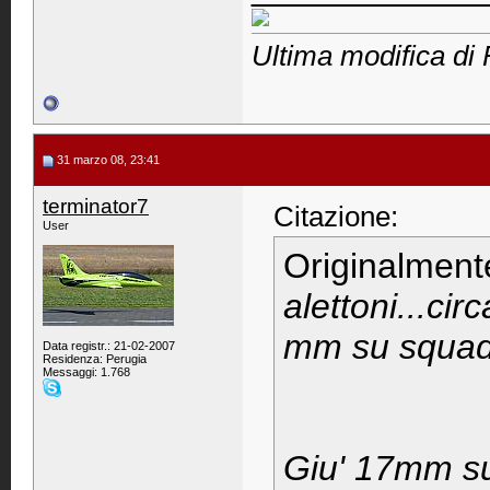
Ultima modifica di 
31 marzo 08, 23:41
terminator7
Citazione:
User
Originalment
alettoni...cir
mm su squadr
Data registr.: 21-02-2007
Residenza: Perugia
Messaggi: 1.768
Giu' 17mm s