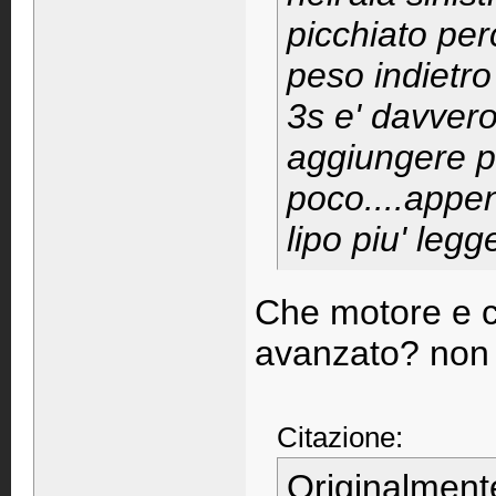
picchiato pe
peso indietr
3s e' davver
aggiungere p
poco....appen
lipo piu' legg
Che motore e ch
avanzato? non r
Citazione:
Originalment