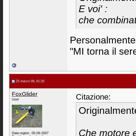
E voi' :
che combina
Personalmente
"MI torna il ser
25 marzo 08, 01:20
FoxGlider
Citazione:
User
Originalment
Che motore e 
Data registr.: 05-09-2007