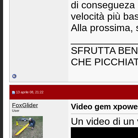
di consegueza 
velocità più ba
Alla prossima, s
____________
SFRUTTA BENE 
CHE PICCHIAT
13 aprile 08, 21:22
FoxGlider
Video gem xpowe
User
Un video di un v