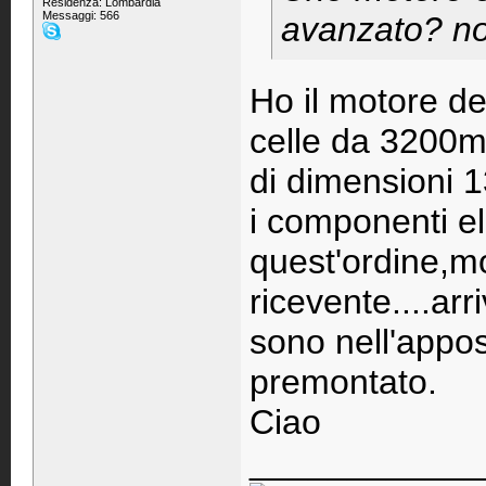
Residenza: Lombardia
Messaggi: 566
avanzato? non
Ho il motore d
celle da 3200m
di dimensioni
i componenti ele
quest'ordine,mo
ricevente....arr
sono nell'appos
premontato.
Ciao
____________