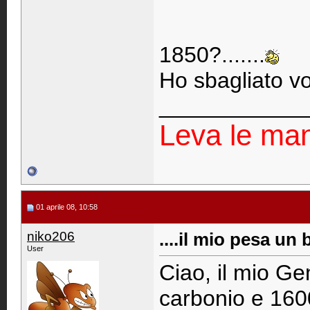
1850?.......
Ho sbagliato v
____________
Leva le man t
01 aprile 08, 10:58
niko206
....il mio pesa un 
User
Ciao, il mio G
carbonio e 1600