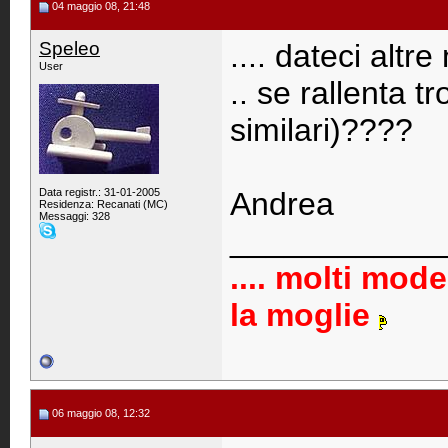
04 maggio 08, 21:48
Speleo
.... dateci altre
User
.. se rallenta t
similari)????
Data registr.: 31-01-2005
Andrea
Residenza: Recanati (MC)
Messaggi: 328
____________
.... molti mode
la moglie
06 maggio 08, 12:32