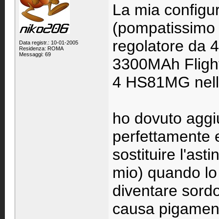
La mia configu
(pompatissimo
regolatore da 4
Data registr.: 10-01-2005
Residenza: ROMA
Messaggi: 69
3300MAh Fligh
4 HS81MG nelle
ho dovuto aggiu
perfettamente
sostituire l'ast
mio) quando lo 
diventare sord
causa pigamento 