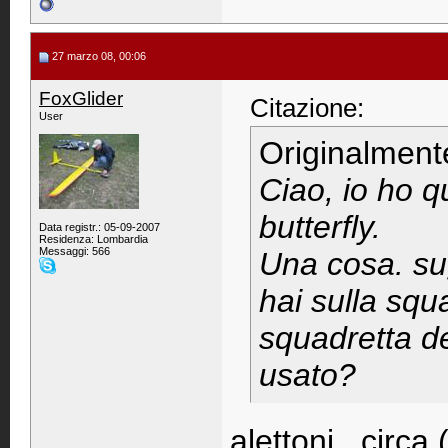
27 marzo 08, 00:06
FoxGlider
Citazione:
User
Originalment
Ciao, io ho qu
butterfly.
Data registr.: 05-09-2007
Residenza: Lombardia
Messaggi: 566
Una cosa. sug
hai sulla squ
squadretta deg
usato?
alettoni...circ