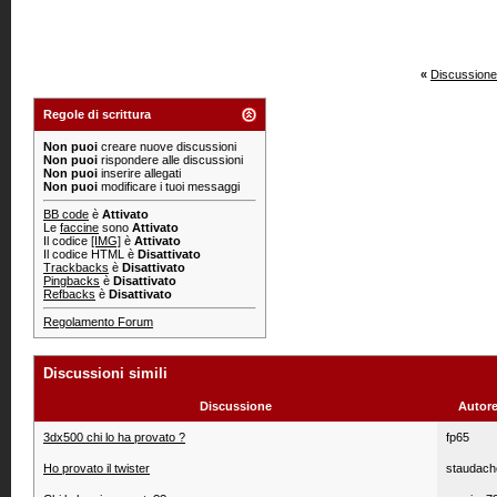
«
Discussione
Regole di scrittura
Non puoi
creare nuove discussioni
Non puoi
rispondere alle discussioni
Non puoi
inserire allegati
Non puoi
modificare i tuoi messaggi
BB code
è
Attivato
Le
faccine
sono
Attivato
Il codice
[IMG]
è
Attivato
Il codice HTML è
Disattivato
Trackbacks
è
Disattivato
Pingbacks
è
Disattivato
Refbacks
è
Disattivato
Regolamento Forum
Discussioni simili
Discussione
Autore
3dx500 chi lo ha provato ?
fp65
Ho provato il twister
staudach