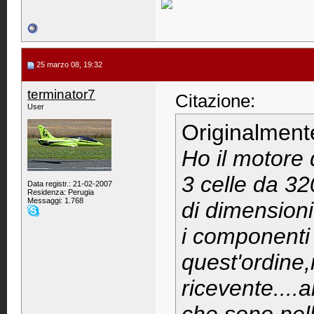
25 marzo 08, 19:32
terminator7
Citazione:
User
Originalment
Ho il motore
3 celle da 3
Data registr.: 21-02-2007
Residenza: Perugia
Messaggi: 1.768
di dimensio
i componenti e
quest'ordine,
ricevente....a