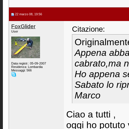
22 marzo 08, 19:56
FoxGlider
Citazione:
User
Originalment
Appena abbass
cabrato,ma n
Data registr.: 05-09-2007
Residenza: Lombardia
Messaggi: 566
Ho appena sett
Sabato lo rip
Marco
Ciao a tutti ,
oggi ho potuto 