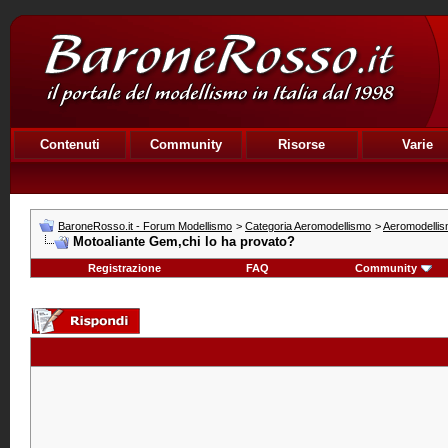
Contenuti
Community
Risorse
Varie
BaroneRosso.it - Forum Modellismo
>
Categoria Aeromodellismo
>
Aeromodellism
Motoaliante Gem,chi lo ha provato?
Registrazione
FAQ
Community