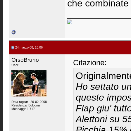
che combinate
____________
24 marzo 08, 15:06
OrsoBruno
Citazione:
User
Originalment
Ho settato un
queste impos
Data registr.: 26-02-2008
Flap giu' tut
Residenza: Bologna
Messaggi: 1.717
Alettoni su 
Picchia 15% c