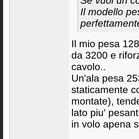
Se vuoi un c
Il modello pe
perfettament
Il mio pesa 128
da 3200 e riforz
cavolo..
Un'ala pesa 253
staticamente co
montate), tend
lato piu' pesant
in volo apena s
____________