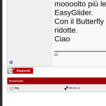
moooolto più le
EasyGlider.
Con il Butterfly
ridotte.
Ciao
____________
Bookmarks
Digg
del.icio.us