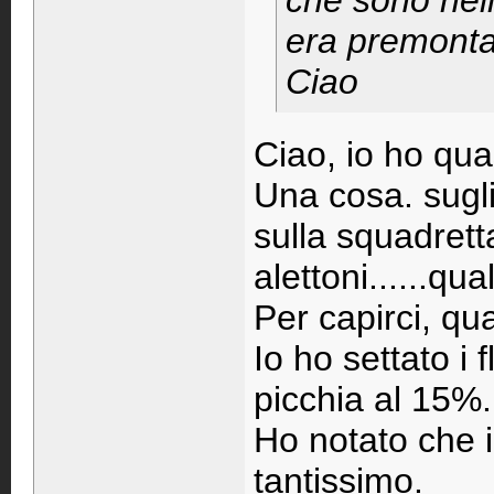
che sono nell
era premonta
Ciao
Ciao, io ho quas
Una cosa. sugli
sulla squadrett
alettoni......qu
Per capirci, qu
Io ho settato i 
picchia al 15%.
Ho notato che i
tantissimo.