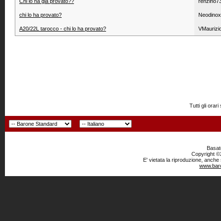
Chi lo ha gia provato??
renzino7
chi lo ha provato?
Neodinox
A20/22L tarocco - chi lo ha provato?
VMaurizi
Tutti gli or
Basato
Copyright ©2
E' vietata la riproduzione, anche
www.baro