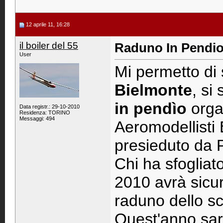
12 aprile 11, 16:28
il boiler del 55
Raduno In Pendio 
User
Mi permetto di 
Bielmonte
, si
in pendìo
orga
Data registr.: 29-10-2010
Residenza: TORINO
Messaggi: 494
Aeromodellisti B
presieduto da P
Chi ha sfogliat
2010 avrà sicura
raduno dello s
Quest'anno sar