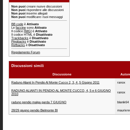
Non puoi
creare nuove discussioni
Non puoi
rispondere alle discussioni
Non puoi
inserire allegati
Non puoi
modificare i tuoi messaggi
BB code
è
Attivato
Le
faccine
sono
Attivato
Il codice
[IMG]
è
Attivato
Il codice HTML è
Disattivato
Trackbacks
è
Disattivato
Pingbacks
è
Disattivato
Refbacks
è
Disattivato
Regolamento Forum
Discussioni simili
Discussione
Autor
Raduno Alianti In Pendio Al Monte Cucco 2, 3, 4 ,5 Giugno 2011
ranox
RADUNO ALIANTI IN PENDIO AL MONTE CUCCO, 4, 5 e 6 GIUGNO
ranox
2010
raduno pendio malga garda 7 GIUGNO
blanik64
28/29 giugno pendio Bielmonte BI
maurixre