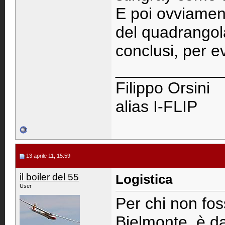
E poi ovviamente
del quadrangola
conclusi, per e
____________
Filippo Orsini
alias I-FLIP
13 aprile 11, 15:59
il boiler del 55
Logistica
User
Per chi non fos
Bielmonte, è da