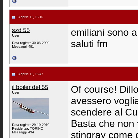
13 aprile 11, 15:16
szd 55
emiliani sono
User
saluti fm
Data registr.: 30-03-2009
Messaggi: 491
13 aprile 11, 15:47
il boiler del 55
Of course! Dill
User
avessero voglia
scendere al Cu
Basta che non v
Data registr.: 29-10-2010
Residenza: TORINO
stingray come 
Messaggi: 494