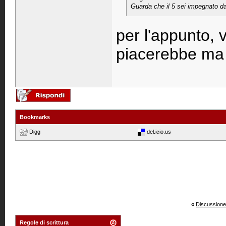
Guarda che il 5 sei impegnato da 
per l'appunto, 
piacerebbe ma 
Bookmarks
Digg
del.icio.us
«
Discussione
Regole di scrittura