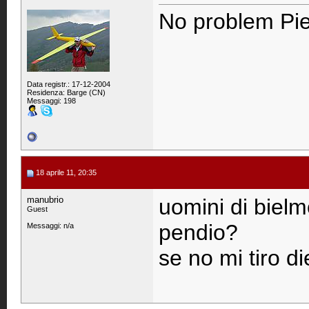
No problem Pie
Data registr.: 17-12-2004
Residenza: Barge (CN)
Messaggi: 198
18 aprile 11, 20:35
manubrio
uomini di bielm
Guest
pendio?
Messaggi: n/a
se no mi tiro di