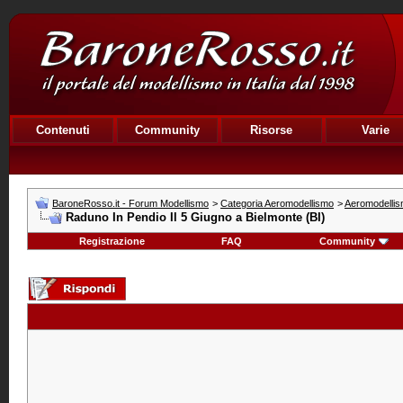
Contenuti
Community
Risorse
Varie
BaroneRosso.it - Forum Modellismo
>
Categoria Aeromodellismo
>
Aeromodellism
Raduno In Pendio Il 5 Giugno a Bielmonte (BI)
Registrazione
FAQ
Community