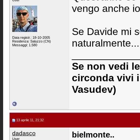
User
vengo anche io
Se Davide mi so
Data registr.: 18-10-2005
naturalmente...
Residenza: Saluzzo (CN)
Messaggi: 1.580
____________
Se non vedi l
circonda vivi 
Vasudev)
13 aprile 11, 21:32
dadasco
bielmonte..
User