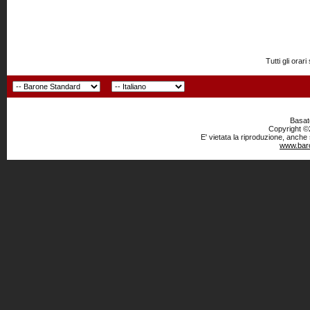
Tutti gli or
Basato
Copyright ©2
E' vietata la riproduzione, anche
www.baro