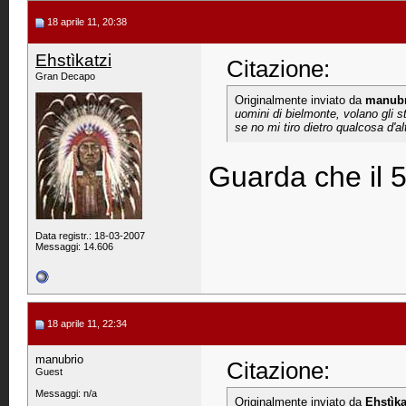
18 aprile 11, 20:38
Ehstìkatzi
Citazione:
Gran Decapo
Originalmente inviato da
manubr
uomini di bielmonte, volano gli s
se no mi tiro dietro qualcosa d'al
Guarda che il 5
Data registr.: 18-03-2007
Messaggi: 14.606
18 aprile 11, 22:34
manubrio
Citazione:
Guest
Messaggi: n/a
Originalmente inviato da
Ehstìka