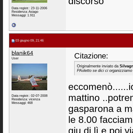
discorso
Data registr.: 23-11-2006
Residenza: Asiago
Messaggi: 1.911
03 giugno 09, 21:46
blanik64
Citazione:
User
Originalmente inviato da
Silvagn
PAoletto se dici ci organizziamo
eccomenò......i
mattino ..potre
Data registr.: 02-07-2008
Residenza: vicenza
Messaggi: 468
gasparona a mar
le 8.00 facciam
giu di lì e poi 