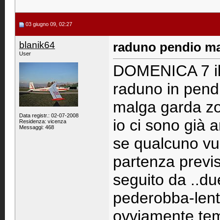
03 giugno 09, 02:27
blanik64
raduno pendio m
User
DOMENICA 7 il 
raduno in pendi
malga garda zon
Data registr.: 02-07-2008
io ci sono già 
Residenza: vicenza
Messaggi: 468
se qualcuno vu
partenza previs
seguito da ..du
pederobba-lentia
ovviamente tem