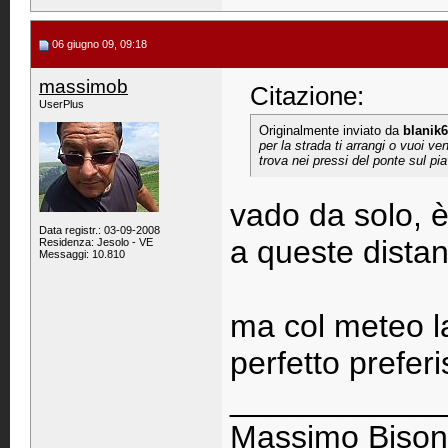
06 giugno 09, 09:18
massimob
Citazione:
UserPlus
Originalmente inviato da
blanik
per la strada ti arrangi o vuoi v
trova nei pressi del ponte sul pi
vado da solo, è
Data registr.: 03-09-2008
a queste distan
Residenza: Jesolo - VE
Messaggi: 10.810
ma col meteo l
perfetto prefer
____________
Massimo Bison