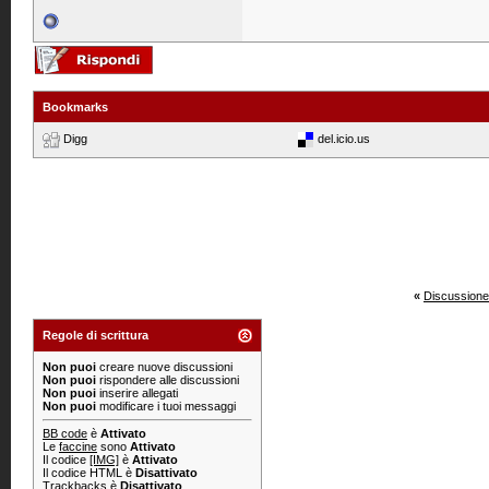
Bookmarks
Digg
del.icio.us
«
Discussione
Regole di scrittura
Non puoi
creare nuove discussioni
Non puoi
rispondere alle discussioni
Non puoi
inserire allegati
Non puoi
modificare i tuoi messaggi
BB code
è
Attivato
Le
faccine
sono
Attivato
Il codice
[IMG]
è
Attivato
Il codice HTML è
Disattivato
Trackbacks
è
Disattivato