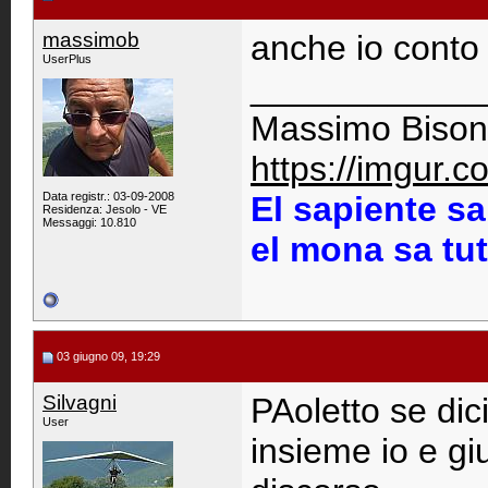
massimob
anche io conto
UserPlus
____________
Massimo Bison
https://imgur.
Data registr.: 03-09-2008
El sapiente sa
Residenza: Jesolo - VE
Messaggi: 10.810
el mona sa tu
03 giugno 09, 19:29
Silvagni
PAoletto se dic
User
insieme io e gi