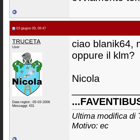
03 giugno 09, 08:47
TRUCETA
ciao blanik64, 
User
oppure il klm?
Nicola
____________
...FAVENTIBUS
Data registr.: 05-03-2006
Messaggi: 431
Ultima modifica di
Motivo: ec