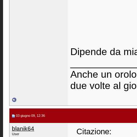
Dipende da mia
____________
Anche un orolog
due volte al gi
03 giugno 09, 12:36
blanik64
Citazione:
User