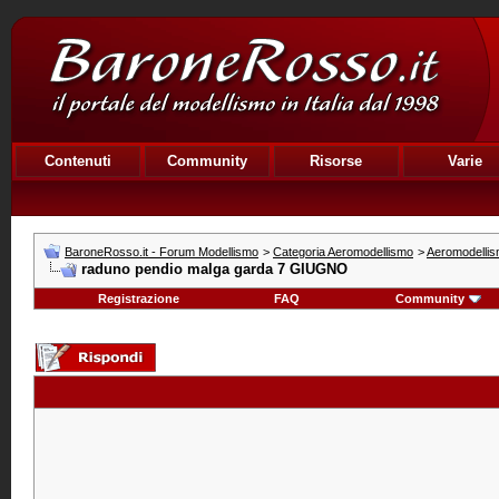
Contenuti
Community
Risorse
Varie
BaroneRosso.it - Forum Modellismo
>
Categoria Aeromodellismo
>
Aeromodellism
raduno pendio malga garda 7 GIUGNO
Registrazione
FAQ
Community