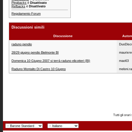
Pingbacks
è
Disattivato
Refbacks
è
Disattivato
Regolamento Forum
Discussioni simili
Discussione
Autor
raduno pendio
DuoDisc
28/29 giugno pendio Bielmonte BI
maurixre
Domenica 10 Giugno 2007 si terrà raduno elicotteri (BI)
mao63
Raduno Montalto Di Castro 10 Giugno
meloni.r
Tutti gli or