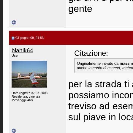
gente
03 giugno 09, 21:53
blanik64
Citazione:
User
Originalmente inviato da
massi
anche io conto di esserci, mete
per la strada t
possiamo incont
Data registr.: 02-07-2008
Residenza: vicenza
Messaggi: 468
treviso ad esem
sul piave in lo