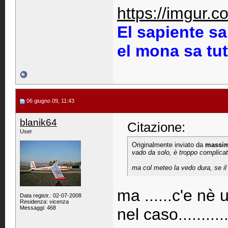
https://imgur.
El sapiente sa
el mona sa tu
06 giugno 09, 11:43
blanik64
Citazione:
User
Originalmente inviato da
massi
vado da solo, è troppo complicato
ma col meteo la vedo dura, se il
ma ......c'e nè
Data registr.: 02-07-2008
Residenza: vicenza
Messaggi: 468
nel caso.........