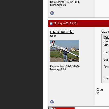
Data registr.: 05-12-2006
Messaggi: 69
27 giugno 08, 13:10
maurixreda
Citazi
User
Ori
cia
libe
Cert
cos
Data registr.: 05-12-2006
Nes
Messaggi: 69
graz
Ciao
M