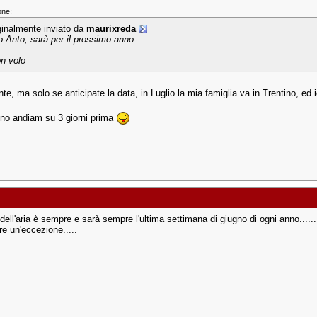
one:
ginalmente inviato da
maurixreda
o Anto, sarà per il prossimo anno.......
n volo
e, ma solo se anticipate la data, in Luglio la mia famiglia va in Trentino, ed i
no andiam su 3 giorni prima
 dell'aria è sempre e sarà sempre l'ultima settimana di giugno di ogni anno....
re un'eccezione.....