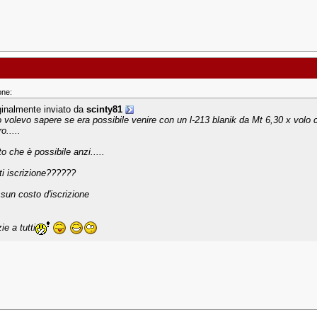
one:
ginalmente inviato da
scinty81
o volevo sapere se era possibile venire con un l-213 blanik da Mt 6,30 x volo 
ro.....
o che è possibile anzi.....
ti iscrizione??????
sun costo d'iscrizione
ie a tutti