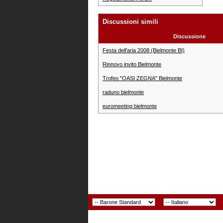
Discussioni simili
Discussione
Festa dell'aria 2008 (Bielmonte BI)
Rinnovo invito Bielmonte
Trofeo "OASI ZEGNA" Bielmonte
raduno bielmonte
euromeeting bielmonte