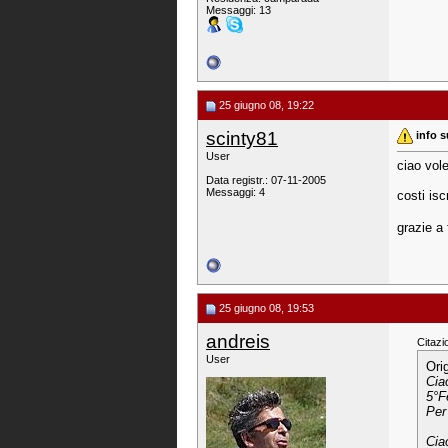
Messaggi: 13
25 giugno 08, 19:22
scinty81
info s
User
ciao vole
Data registr.: 07-11-2005
Messaggi: 4
costi is
grazie a 
25 giugno 08, 19:53
andreis
Citazi
User
Ori
Cia
5°F
Per 
Cia