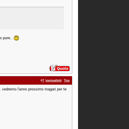
o pure...
#
7
(
permalink
)
Top
... vedremo l'anno prossimo magari per te