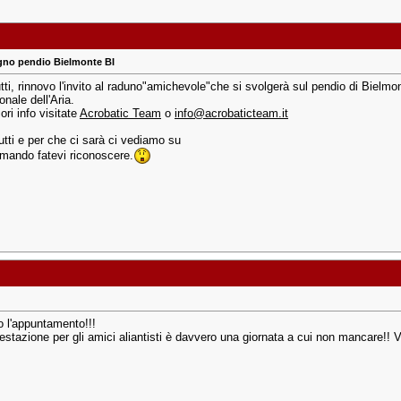
gno pendio Bielmonte BI
utti, rinnovo l'invito al raduno"amichevole"che si svolgerà sul pendio di Bielm
onale dell'Aria.
iori info visitate
Acrobatic Team
o
info@acrobaticteam.it
utti e per che ci sarà ci vediamo su
mando fatevi riconoscere.
o l'appuntamento!!!
estazione per gli amici aliantisti è davvero una giornata a cui non mancare!! V