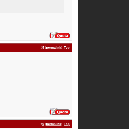
#
5
(
permalink
)
Top
#
6
(
permalink
)
Top