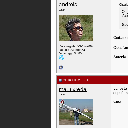
andreis
Citazi
User
Ori
Cia
Buo
Certament
Data registr.: 23-12-2007
Quest'an
Residenza: Monza
Messaggi: 3.905
Antonio.
26 giugno 08, 10:41
maurixreda
La festa
si può fa
User
Ciao