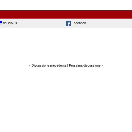
del.icio.us
Facebook
«
Discussione precedente
|
Prossima discussione
»