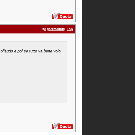
#
8
(
permalink
)
Top
collaudo e poi se tutto va bene volo