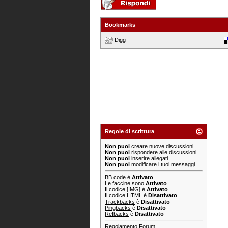
Bookmarks
Digg
Regole di scrittura
Non puoi
creare nuove discussioni
Non puoi
rispondere alle discussioni
Non puoi
inserire allegati
Non puoi
modificare i tuoi messaggi
BB code
è
Attivato
Le
faccine
sono
Attivato
Il codice
[IMG]
è
Attivato
Il codice HTML è
Disattivato
Trackbacks
è
Disattivato
Pingbacks
è
Disattivato
Refbacks
è
Disattivato
Regolamento Forum