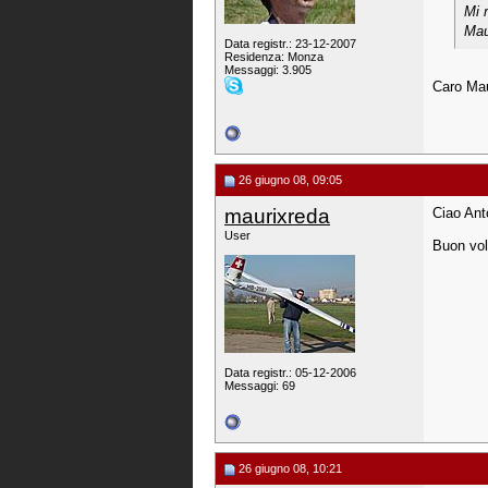
Mi 
Mau
Data registr.: 23-12-2007
Residenza: Monza
Messaggi: 3.905
Caro Ma
26 giugno 08, 09:05
maurixreda
Ciao Anto
User
Buon vo
Data registr.: 05-12-2006
Messaggi: 69
26 giugno 08, 10:21