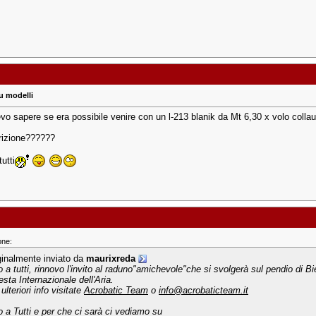
u modelli
vo sapere se era possibile venire con un l-213 blanik da Mt 6,30 x volo collaud
crizione??????
tutti
one:
ginalmente inviato da
maurixreda
o a tutti, rinnovo l'invito al raduno"amichevole"che si svolgerà sul pendio di B
esta Internazionale dell'Aria.
ulteriori info visitate
Acrobatic Team
o
info@acrobaticteam.it
o a Tutti e per che ci sarà ci vediamo su