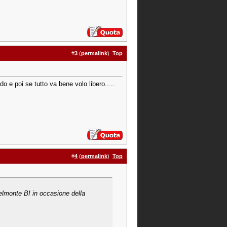
#
3
(
permalink
)
Top
o e poi se tutto va bene volo libero.....
#
4
(
permalink
)
Top
ielmonte BI in occasione della