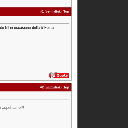
#
1
(
permalink
)
Top
onte BI in occasione della 5°Festa
#
2
(
permalink
)
Top
i aspettiamo!!!