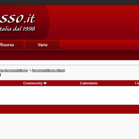
Risorse
Varie
ria Aeromodellismo
>
Aeromodellismo Alianti
I
Community
Calendario
I 