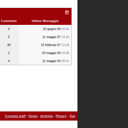
Commenti
Ultimo Messaggio
0
20 giugno 08
16:42
5
11 maggio 07
14:10
30
15 febbraio 07
12:29
2
03 maggio 06
10:36
4
11 maggio 05
08:21
Contatta staff
-
Home
-
Archivio
-
Privacy
-
Top