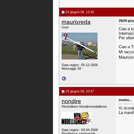
24 giugno 08, 13:30
maurixreda
28/29 giu
User
Ciao a t
Internazi
Per ulter
Ciao a T
Mi racco
Maurizio
Data registr.: 05-12-2006
Messaggi: 69
25 giugno 08, 10:47
nondire
inoltre...
Rivenditore-Nondiremodellismo
Vi ricord
La manif
Data registr.: 03-04-2008
Residenza: camparada