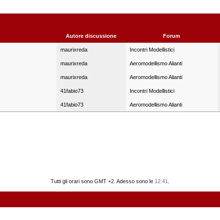
Autore discussione
Forum
maurixreda
Incontri Modellistici
maurixreda
Aeromodellismo Alianti
maurixreda
Aeromodellismo Alianti
41fabio73
Incontri Modellistici
41fabio73
Aeromodellismo Alianti
Tutti gli orari sono GMT +2. Adesso sono le
12:41
.