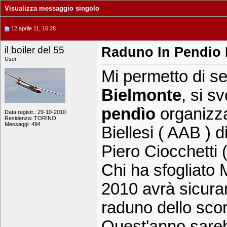
Visualizza messaggio singolo
12 aprile 11, 16:28
il boiler del 55
Raduno In Pendio I
User
Mi permetto di se
Bielmonte
, si s
pendìo
organizza
Data registr.: 29-10-2010
Residenza: TORINO
Messaggi: 494
Biellesi ( AAB ) d
Piero Ciocchetti 
Chi ha sfogliato 
2010 avrà sicurame
raduno dello sco
Quest'anno sareb