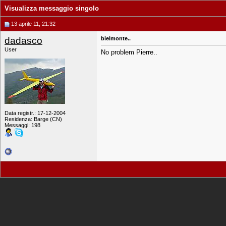
Visualizza messaggio singolo
13 aprile 11, 21:32
dadasco
bielmonte..
User
No problem Pierre..
Data registr.: 17-12-2004
Residenza: Barge (CN)
Messaggi: 198