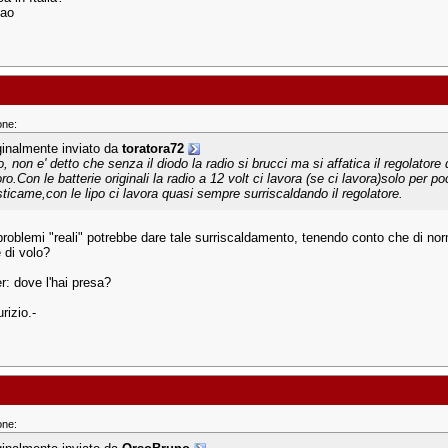
iao
one:
ginalmente inviato da
toratora72
, non e' detto che senza il diodo la radio si brucci ma si affatica il regolatore 
ro.Con le batterie originali la radio a 12 volt ci lavora (se ci lavora)solo per p
sticame,con le lipo ci lavora quasi sempre surriscaldando il regolatore.
roblemi "reali" potrebbe dare tale surriscaldamento, tenendo conto che di norm
 di volo?
r: dove l'hai presa?
rizio.-
one: