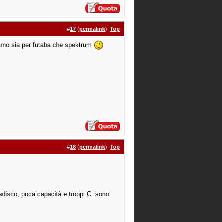
#
17
(
permalink
)
Top
biamo sia per futaba che spektrum
#
18
(
permalink
)
Top
badisco, poca capacità e troppi C :sono