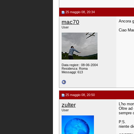
25 maggio 08, 20:34
mac70
Ancora g
User
Ciao Mau
Data registr.: 08-06-2004
Residenza: Roma
Messaggi: 613
25 maggio 08, 20:50
zulter
L'ho mon
Oltre ad
User
sempre d
P.S.
niente d