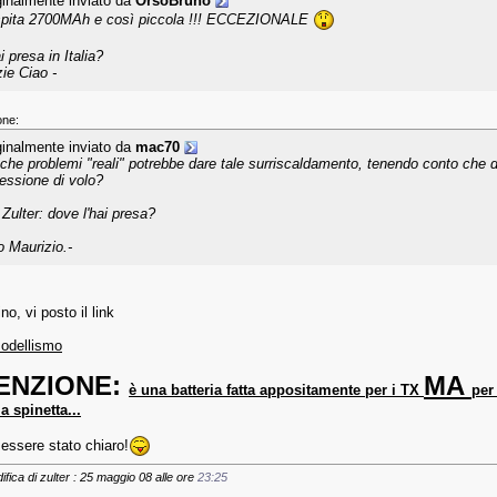
ginalmente inviato da
OrsoBruno
pita 2700MAh e così piccola !!! ECCEZIONALE
i presa in Italia?
zie Ciao -
one:
ginalmente inviato da
mac70
che problemi "reali" potrebbe dare tale surriscaldamento, tenendo conto che d
sessione di volo?
 Zulter: dove l'hai presa?
o Maurizio.-
o, vi posto il link
odellismo
ENZIONE:
MA
è una batteria fatta appositamente per i TX
per
a spinetta...
 essere stato chiaro!
ifica di zulter : 25 maggio 08 alle ore
23:25