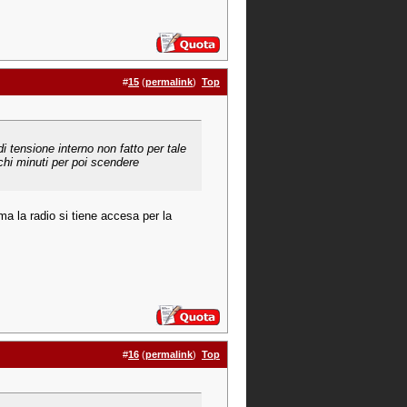
#
15
(
permalink
)
Top
di tensione interno non fatto per tale
ochi minuti per poi scendere
a la radio si tiene accesa per la
#
16
(
permalink
)
Top