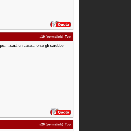
#
19
(
permalink
)
Top
po.....sarà un caso...forse gli sarebbe
#
20
(
permalink
)
Top