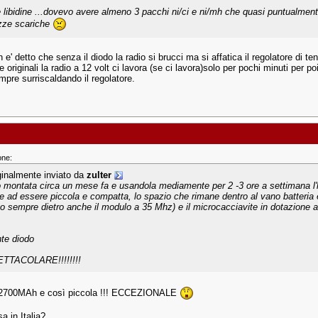
 libidine ...dovevo avere almeno 3 pacchi ni/ci e ni/mh che quasi puntualme
ze scariche
 e' detto che senza il diodo la radio si brucci ma si affatica il regolatore di t
ie originali la radio a 12 volt ci lavora (se ci lavora)solo per pochi minuti per 
mpre surriscaldando il regolatore.
one:
ginalmente inviato da
zulter
o montata circa un mese fa e usandola mediamente per 2 -3 ore a settimana l'ho
re ad essere piccola e compatta, lo spazio che rimane dentro al vano batteria è
to sempre dietro anche il modulo a 35 Mhz) e il microcacciavite in dotazione
.
nte diodo
TTACOLARE!!!!!!!!
 2700MAh e così piccola !!! ECCEZIONALE
sa in Italia?