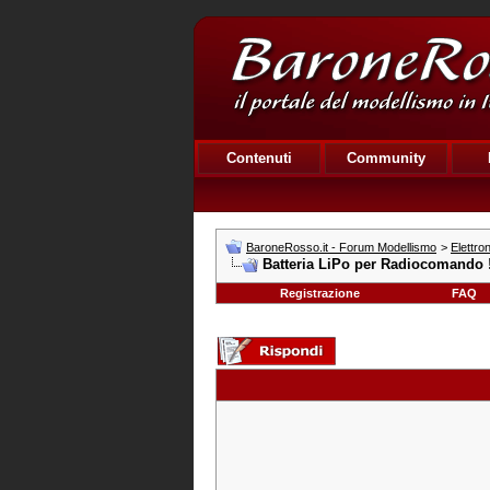
Contenuti
Community
BaroneRosso.it - Forum Modellismo
>
Elettro
Batteria LiPo per Radiocomando !
Registrazione
FAQ