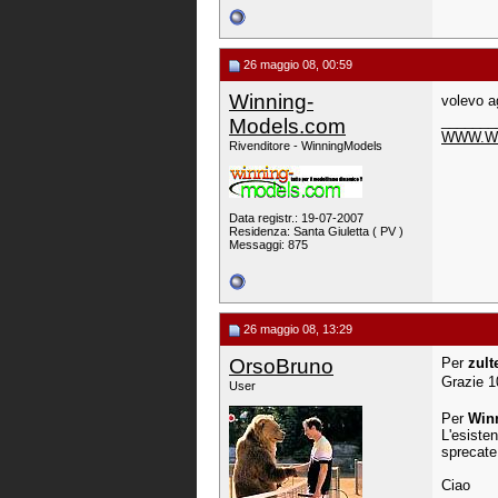
26 maggio 08, 00:59
Winning-
volevo a
_______
Models.com
WWW.W
Rivenditore - WinningModels
Data registr.: 19-07-2007
Residenza: Santa Giuletta ( PV )
Messaggi: 875
26 maggio 08, 13:29
OrsoBruno
Per
zult
Grazie 1
User
Per
Win
L'esiste
sprecate!
Ciao