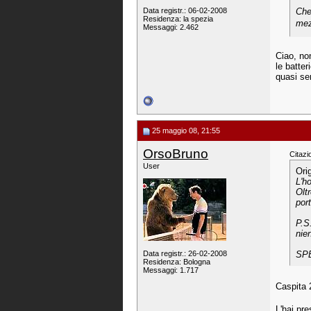
Data registr.: 06-02-2008
Che
Residenza: la spezia
mez
Messaggi: 2.462
Ciao, non
le batter
quasi se
25 maggio 08, 21:55
OrsoBruno
Citazi
User
Ori
L'h
Olt
por
P.S
nie
Data registr.: 26-02-2008
SPE
Residenza: Bologna
Messaggi: 1.717
Caspita
L'hai pre