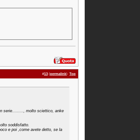
#
13
(
permalink
)
Top
 serie........., molto sciettico, anke
olto soddisfatto.
poco e poi ,come avete detto, se la