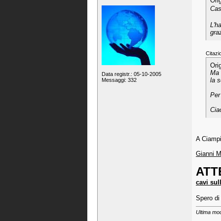
Ori
Cas
L'ha
gra
Citazi
Ori
Ma 
Data registr.: 05-10-2005
la 
Messaggi: 332
Per
Cia
A Ciampin
Gianni M
ATT
cavi sull
Spero di
Ultima mod