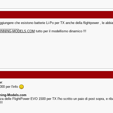
ggiungere che esistono batterie Li-Po per TX anche della flightpower , le ab
___________
INNING-MODELS.COM
tutto per il modellismo dinamico !!!
er
:
000 per l'info
ning-Models.com
nza delle FlightPower EVO 1500 per TX l'ho scritto un paio di post sopra, e ri
!!