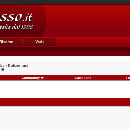
Risorse
Varie
nica
>
Radiocomandi
!!!
Community
Calendario
I 