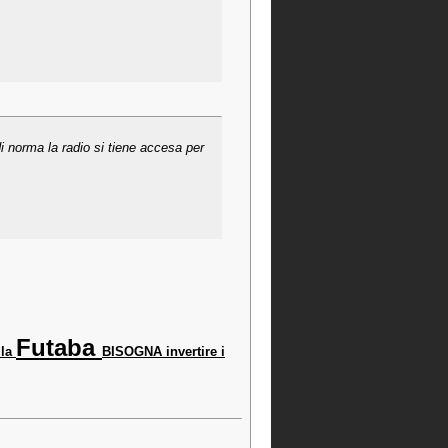
i norma la radio si tiene accesa per
Futaba
 la
BISOGNA invertire i