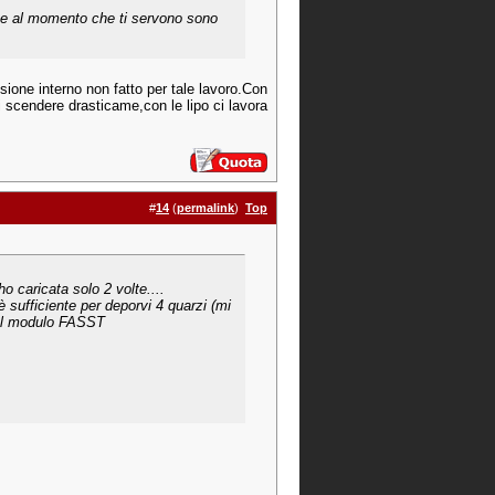
nte al momento che ti servono sono
ensione interno non fatto per tale lavoro.Con
poi scendere drasticame,con le lipo ci lavora
#
14
(
permalink
)
Top
 caricata solo 2 volte....
 sufficiente per deporvi 4 quarzi (mi
 al modulo FASST