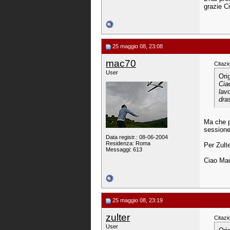
grazie C
25 maggio 08, 23:08
mac70
Citazi
User
Ori
Ciao
lavo
dra
Ma che p
sessione
Data registr.: 08-06-2004
Residenza: Roma
Per Zulte
Messaggi: 613
Ciao Mau
25 maggio 08, 23:19
zulter
Citazi
User