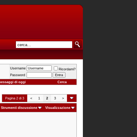
Username
Ricordami?
Password
messaggi di oggi
Cerca
Pagina 2 di 3
<
1
2
3
>
Strumenti discussione
Visualizzazione