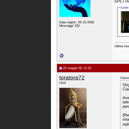
SPETTAC
Icone 
Data registr.: 05-10-2005
Messaggi: 332
Ultima mod
25 maggio 08, 21:50
toratora72
Citazi
User
Ori
Cia
Ave
tele
per
Bhe
Int
rad