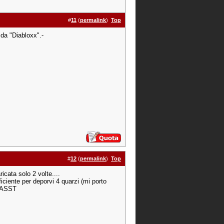
#
11
(
permalink
)
Top
 da "Diabloxx".-
#
12
(
permalink
)
Top
cata solo 2 volte....
iciente per deporvi 4 quarzi (mi porto
 FASST