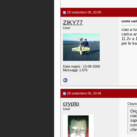
28 settembre 06, 20:05
ZIKY77
come cari
User
ciao a t
carica a
11.2v a 
per le k
Data registr.: 13-08-2006
Messaggi: 1.675
28 settembre 06, 20:46
crypto
Citazi
User
Ori
cia
sap
con
che