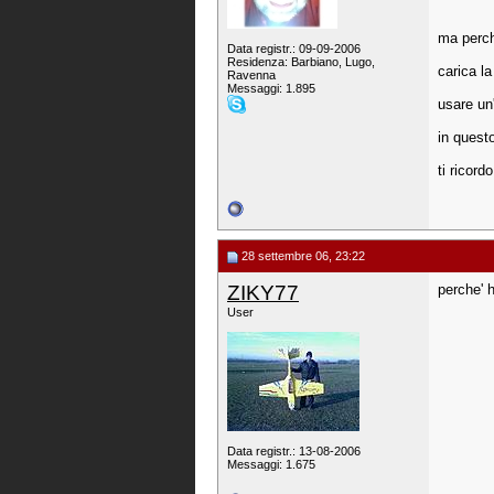
ma perch
Data registr.: 09-09-2006
Residenza: Barbiano, Lugo,
carica l
Ravenna
Messaggi: 1.895
usare un
in questo
ti ricord
28 settembre 06, 23:22
ZIKY77
perche' h
User
Data registr.: 13-08-2006
Messaggi: 1.675