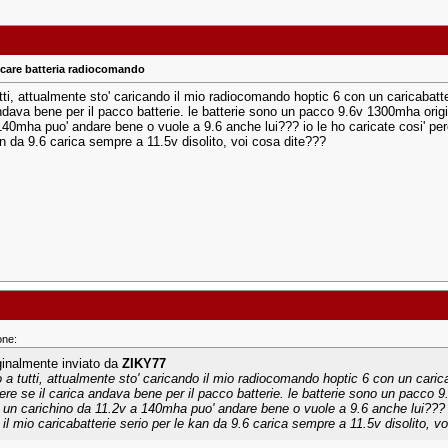
care batteria radiocomando
utti, attualmente sto' caricando il mio radiocomando hoptic 6 con un caricabatt
ndava bene per il pacco batterie. le batterie sono un pacco 9.6v 1300mha origi
140mha puo' andare bene o vuole a 9.6 anche lui??? io le ho caricate cosi' perc
an da 9.6 carica sempre a 11.5v disolito, voi cosa dite???
one:
ginalmente inviato da
ZIKY77
o a tutti, attualmente sto' caricando il mio radiocomando hoptic 6 con un caric
ere se il carica andava bene per il pacco batterie. le batterie sono un pacco 9
 un carichino da 11.2v a 140mha puo' andare bene o vuole a 9.6 anche lui??? i
 il mio caricabatterie serio per le kan da 9.6 carica sempre a 11.5v disolito, v