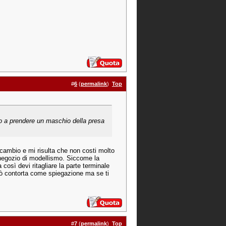
#
6
(
permalink
)
Top
lo a prendere un maschio della presa
icambio e mi risulta che non costi molto
 negozio di modellismo. Siccome la
così devi ritagliare la parte terminale
n pò contorta come spiegazione ma se ti
#
7
(
permalink
)
Top