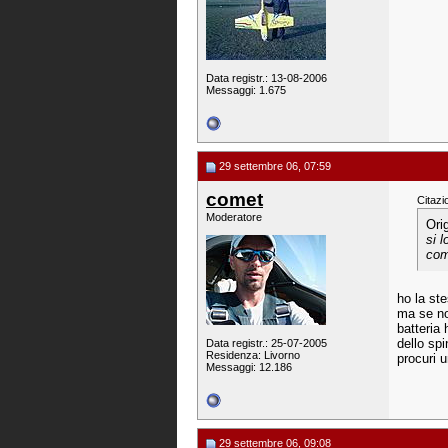
Data registr.: 13-08-2006
Messaggi: 1.675
29 settembre 06, 07:59
comet
Citazi
Moderatore
Ori
si 
com
ho la st
ma se no
batteria 
dello sp
Data registr.: 25-07-2005
Residenza: Livorno
procuri u
Messaggi: 12.186
29 settembre 06, 09:08