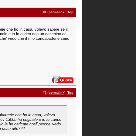
#
1
(
permalink
)
Top
erie che ho in casa, volevo sapere se il
nale e io lo carico con un carichino da
he' vedo che il mio caricabatterie serio
#
2
(
permalink
)
Top
abatterie che ho in casa, volevo
.6v 1300mha originale e io lo carico
o le ho caricate cosi' perche' vedo
oi cosa dite???