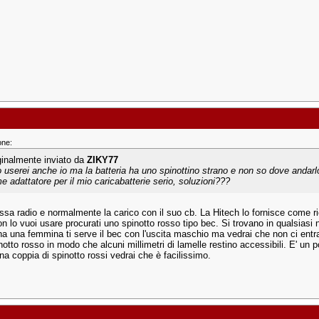
one:
ginalmente inviato da
ZIKY77
lo userei anche io ma la batteria ha uno spinottino strano e non so dove andar
e adattatore per il mio caricabatterie serio, soluzioni???
essa radio e normalmente la carico con il suo cb. La Hitech lo fornisce come r
n lo vuoi usare procurati uno spinotto rosso tipo bec. Si trovano in qualsiasi
ha una femmina ti serve il bec con l'uscita maschio ma vedrai che non ci entra 
inotto rosso in modo che alcuni millimetri di lamelle restino accessibili. E' u
na coppia di spinotto rossi vedrai che è facilissimo.