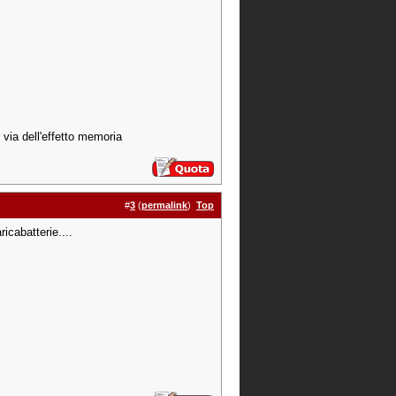
r via dell'effetto memoria
#
3
(
permalink
)
Top
icabatterie....