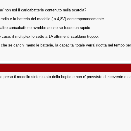
e' non usi il caricabatterie contenuto nella scatola?
a radio e la batteria del modello ( a 4,8V) contemporaneamente.
'altro caricabatterie avrebbe senso se fosse un rapido.
 caso, il multiplex lo setto a 1A altrimenti scaldano troppo.
o che se carichi meno le batterie, la capacita' totale verra' ridotta nel tempo pe
o preso il modello sinterizzato della hoptic e non e' provvisto di ricevente e car