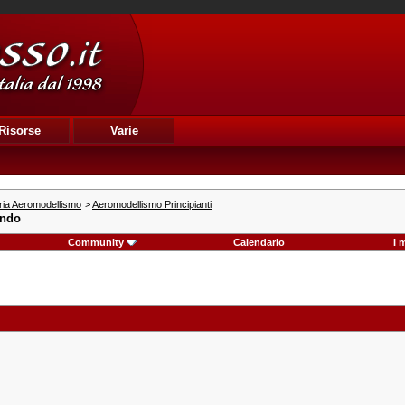
Risorse
Varie
ria Aeromodellismo
>
Aeromodellismo Principianti
ando
Community
Calendario
I 