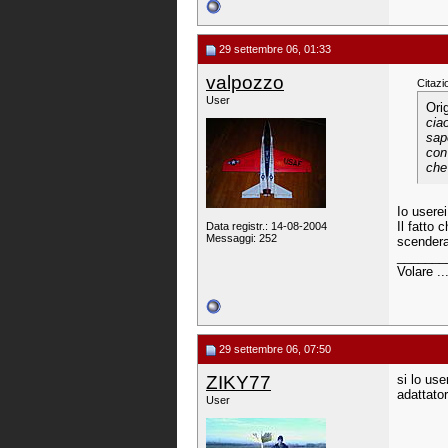
29 settembre 06, 01:33
valpozzo
Citazi
User
Ori
cia
sap
con
che
Io userei
Il fatto 
Data registr.: 14-08-2004
Messaggi: 252
scender
_______
Volare ..
29 settembre 06, 07:50
ZIKY77
si lo us
adattator
User