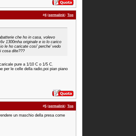
#
4
(
permalink
)
Top
abatterie che ho in casa, volevo
.6v 1300mha originale e io lo carico
o le ho caricate cosi' perche' vedo
oi cosa dite???
 caricale pure a 1/10 C o 1/5 C.
he per le celle della radio,poi pian piano
#
5
(
permalink
)
Top
 prendere un maschio della presa come