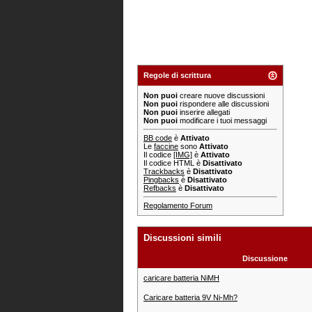
Regole di scrittura
Non puoi
creare nuove discussioni
Non puoi
rispondere alle discussioni
Non puoi
inserire allegati
Non puoi
modificare i tuoi messaggi
BB code
è
Attivato
Le
faccine
sono
Attivato
Il codice
[IMG]
è
Attivato
Il codice HTML è
Disattivato
Trackbacks
è
Disattivato
Pingbacks
è
Disattivato
Refbacks
è
Disattivato
Regolamento Forum
Discussioni simili
Discussione
caricare batteria NiMH
Caricare batteria 9V Ni-Mh?