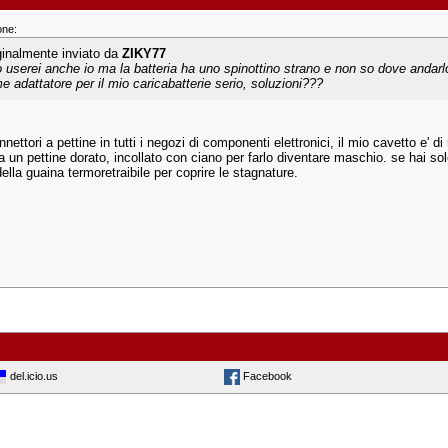
one:
ginalmente inviato da
ZIKY77
lo userei anche io ma la batteria ha uno spinottino strano e non so dove andar
e adattatore per il mio caricabatterie serio, soluzioni???
onnettori a pettine in tutti i negozi di componenti elettronici, il mio cavetto e'
da un pettine dorato, incollato con ciano per farlo diventare maschio. se hai solo
lla guaina termoretraibile per coprire le stagnature.
del.icio.us
Facebook