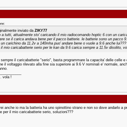
one:
ginalmente inviato da
ZIKY77
o a tutti, attualmente sto' caricando il mio radiocomando hoptic 6 con un caric
ere se il carica andava bene per il pacco batterie. le batterie sono un pacco 9
 un carichino da 11.2v a 140mha puo' andare bene o vuole a 9.6 anche lui??? i
 il mio caricabatterie serio per le kan da 9.6 carica sempre a 11.5v disolito, v
 sempre il caricabatterie "serio", basta programmare la capacita' delle celle e
che il voltaggio rilevato alla fine sia superiore ai 9.6 V nominali e' normale, anc
anno.
___________
.. vola !
erei anche io ma la batteria ha uno spinottino strano e non so dove andarlo a
e per il mio caricabatterie serio, soluzioni???