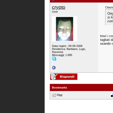
crypto
Citazi
User
Ori
si 
com
trovi i c
tagliati 
usando de
Data registr.: 09-09-2006
Residenza: Barbiano, Lugo,
Ravenna
Messaggi: 1.895
Bookmarks
Digg