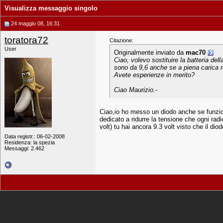
Visualizza messaggio singolo
24 maggio 08, 16:31
toratora72
Citazione:
User
Originalmente inviato da
mac70
Ciao, volevo sostituire la batteria de
sono da 9,6 anche se a piena carica ra
Avete esperienze in merito?
Ciao Maurizio.-
Ciao,io ho messo un diodo anche se funziona
dedicato a ridurre la tensione che ogni radi
volt) tu hai ancora 9.3 volt visto che il dio
Data registr.: 06-02-2008
Residenza: la spezia
Messaggi: 2.462