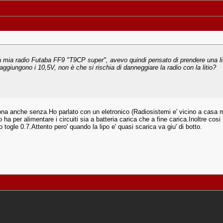
lla mia radio Futaba FF9 "T9CP super", avevo quindi pensato di prendere una l
ggiungono i 10,5V, non è che si rischia di danneggiare la radio con la litio?
 anche senza.Ho parlato con un eletronico (Radiosistemi e' vicino a casa mia)e
o ha per alimentare i circuiti sia a batteria carica che a fine carica.Inoltre cos
do togle 0.7.Attento pero' quando la lipo e' quasi scarica va giu' di botto.