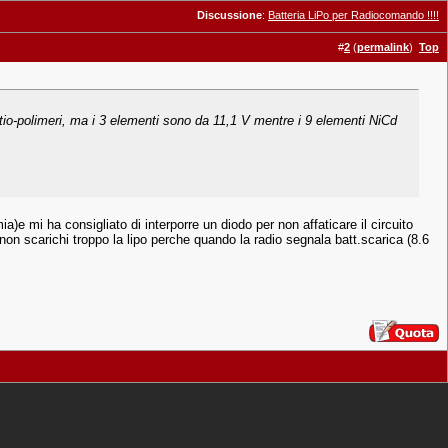
Discussione
:
Batteria LiPo per Radiocomando !!!!
#
2
(
permalink
)
Top
itio-polimeri, ma i 3 elementi sono da 11,1 V mentre i 9 elementi NiCd
 mi ha consigliato di interporre un diodo per non affaticare il circuito
i non scarichi troppo la lipo perche quando la radio segnala batt.scarica (8.6