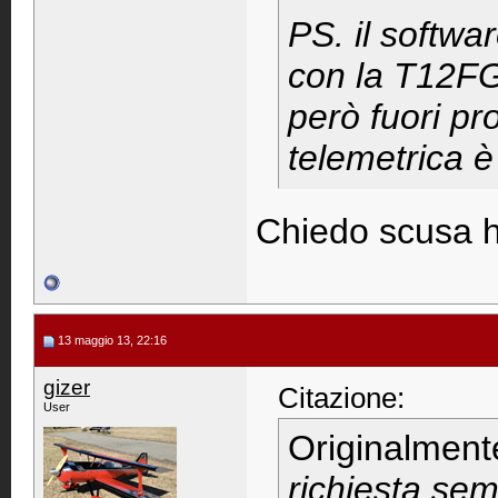
PS. il softwar
con la T12FG
però fuori pr
telemetrica è
Chiedo scusa ho 
13 maggio 13, 22:16
gizer
Citazione:
User
Originalment
richiesta sem