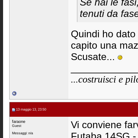
Se hai le fas
tenuti da fase
Quindi ho dato
capito una ma
Scusate...
____________
...costruisci e pi
13 maggio 13, 23:50
faraone
Vi conviene farv
Guest
Futaba 14SG -
Messaggi: n/a