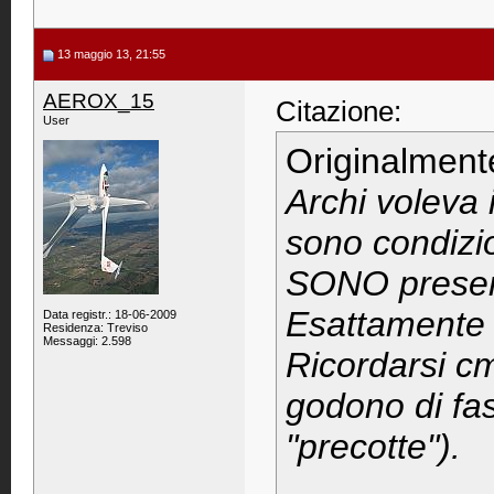
13 maggio 13, 21:55
AEROX_15
Citazione:
User
Originalment
Archi voleva
sono condizi
SONO presenti
Esattamente
Data registr.: 18-06-2009
Residenza: Treviso
Messaggi: 2.598
Ricordarsi c
godono di fas
"precotte").