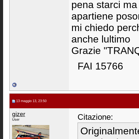
pena starci ma 
apartiene poso
mi chiedo perch
anche lultimo
Grazie "TRAN
FAI 15766
13 maggio 13, 23:50
gizer
Citazione:
User
Originalment