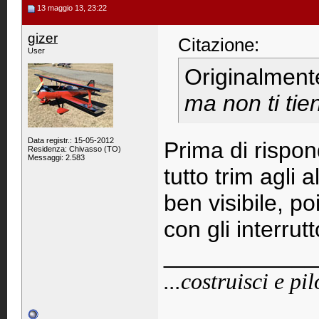
13 maggio 13, 23:22
gizer
Citazione:
User
Originalment
ma non ti tien
Data registr.: 15-05-2012
Prima di rispo
Residenza: Chivasso (TO)
Messaggi: 2.583
tutto trim agli
ben visibile, p
con gli interrut
____________
...costruisci e pi