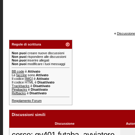
«
Discussione
Regole di scrittura
Non puoi
creare nuove discussioni
Non puoi
rispondere alle discussioni
Non puoi
inserire allegati
Non puoi
modificare i tuoi messaggi
BB code
è
Attivato
Le
faccine
sono
Attivato
Il codice
[IMG]
è
Attivato
Il codice HTML è
Disattivato
Trackbacks
è
Disattivato
Pingbacks
è
Disattivato
Refbacks
è
Disattivato
Regolamento Forum
Discussioni simili
Discussione
Autor
cerco: gy401 futaba, avviatore