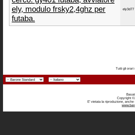
ely, modulo frsky2,4ghz per
ely3d77
futaba.
Tutti gli or
Basato
Copyright ©2
E' vietata la riproduzione, anche
www.baro