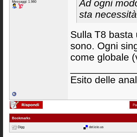
Ad ogni modo
Messaggi: 1.980
sta necessità
Sulla T8 basta 
sono. Ogni sing
come globale (va
____________
Esito delle anal
Pa
Bookmarks
Digg
del.icio.us