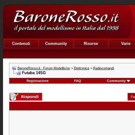
Contenuti
Community
Risorse
Varie
BaroneRosso.it - Forum Modellismo
>
Elettronica
>
Radiocomandi
Futaba 14SG
Registrazione
FAQ
Community
Pa