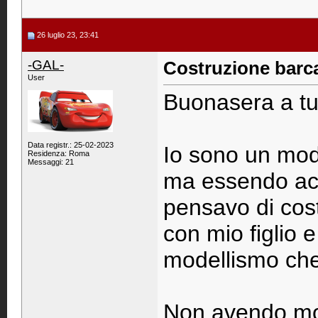
26 luglio 23, 23:41
-GAL-
Costruzione barc
User
Buonasera a tut
Data registr.: 25-02-2023
Io sono un mod
Residenza: Roma
Messaggi: 21
ma essendo ach
pensavo di cost
con mio figlio 
modellismo che 
Non avendo mol