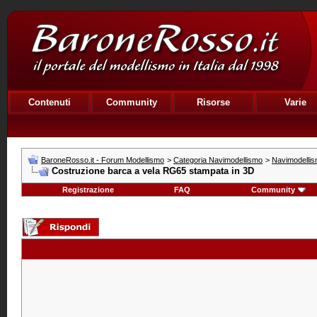
Contenuti
Community
Risorse
Varie
BaroneRosso.it - Forum Modellismo
>
Categoria Navimodellismo
>
Navimodellis
Costruzione barca a vela RG65 stampata in 3D
Registrazione
FAQ
Community