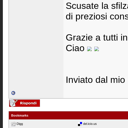
Scusate la sfi
di preziosi cons
Grazie a tutti i
Ciao
Inviato dal mio
Bookmarks
Digg
del.icio.us