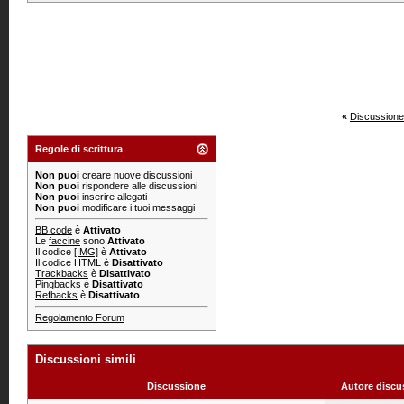
«
Discussione
Regole di scrittura
Non puoi
creare nuove discussioni
Non puoi
rispondere alle discussioni
Non puoi
inserire allegati
Non puoi
modificare i tuoi messaggi
BB code
è
Attivato
Le
faccine
sono
Attivato
Il codice
[IMG]
è
Attivato
Il codice HTML è
Disattivato
Trackbacks
è
Disattivato
Pingbacks
è
Disattivato
Refbacks
è
Disattivato
Regolamento Forum
Discussioni simili
Discussione
Autore discu