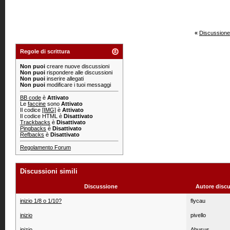
«
Discussione
Regole di scrittura
Non puoi
creare nuove discussioni
Non puoi
rispondere alle discussioni
Non puoi
inserire allegati
Non puoi
modificare i tuoi messaggi
BB code
è
Attivato
Le
faccine
sono
Attivato
Il codice
[IMG]
è
Attivato
Il codice HTML è
Disattivato
Trackbacks
è
Disattivato
Pingbacks
è
Disattivato
Refbacks
è
Disattivato
Regolamento Forum
Discussioni simili
Discussione
Autore disc
inizio 1/8 o 1/10?
flycau
inizio
pivello
inizio
Abusus