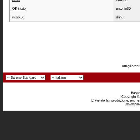
OK inizio
antonio80
inizio 3d
drinu
Tutti gli or
Basato
Copyright ©2
E' vietata la riproduzione, anche
www.baro