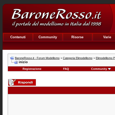
Contenuti
Community
Risorse
Varie
BaroneRosso.it - Forum Modellismo
>
Categoria Elimodellismo
>
Elimodellismo Pr
inizio
Registrazione
FAQ
Community