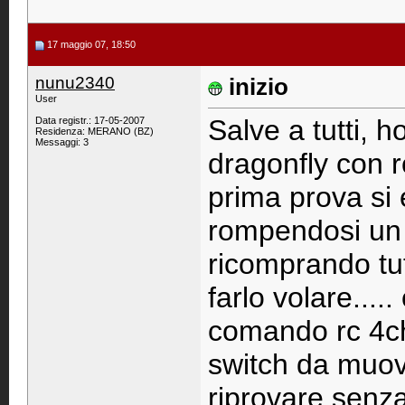
17 maggio 07, 18:50
nunu2340
inizio
User
Salve a tutti, 
Data registr.: 17-05-2007
Residenza: MERANO (BZ)
Messaggi: 3
dragonfly con r
prima prova si 
rompendosi un p
ricomprando tut
farlo volare.....
comando rc 4ch 
switch da muov
riprovare senza 