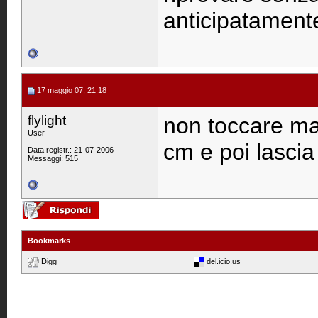
anticipatament
17 maggio 07, 21:18
flylight
non toccare ma
User
cm e poi lascia
Data registr.: 21-07-2006
Messaggi: 515
Bookmarks
Digg
del.icio.us